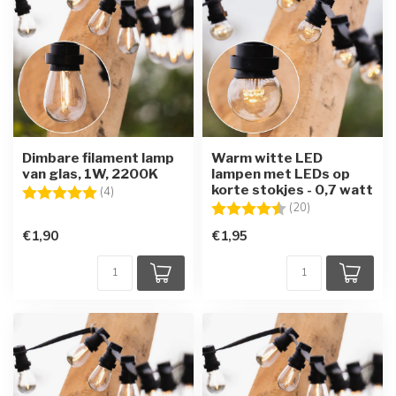
Dimbare filament lamp
Warm witte LED
van glas, 1W, 2200K
lampen met LEDs op
korte stokjes - 0,7 watt
Beoordeling:
5.0 uit 5 sterren
(4)
Beoordeling:
4.7 uit 5 sterre
(20)
€1,90
€1,95