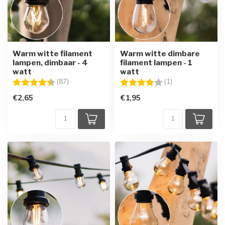
Warm witte filament
Warm witte dimbare
lampen, dimbaar - 4
filament lampen - 1
watt
watt
Beoordeling:
4.7 uit 5 sterren
Beoordeling:
4.0 uit 5 sterren
(87)
(1)
€2,65
€1,95