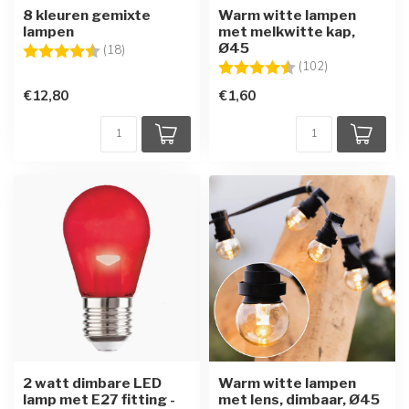
8 kleuren gemixte
Warm witte lampen
lampen
met melkwitte kap,
Ø45
Beoordeling:
4.7 uit 5 sterren
(18)
Beoordeling:
4.6 uit 5 sterr
(102)
€12,80
€1,60
2 watt dimbare LED
Warm witte lampen
lamp met E27 fitting -
met lens, dimbaar, Ø45