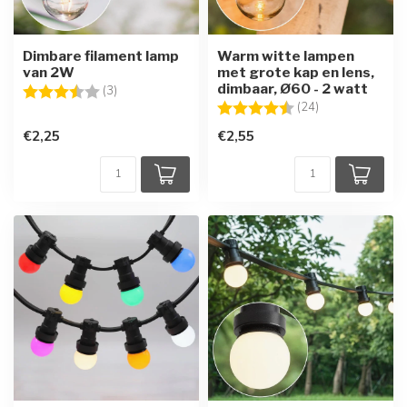
Dimbare filament lamp
Warm witte lampen
van 2W
met grote kap en lens,
dimbaar, Ø60 - 2 watt
Beoordeling:
3.3 uit 5 sterren
(3)
Beoordeling:
4.7 uit 5 sterre
(24)
€2,25
€2,55