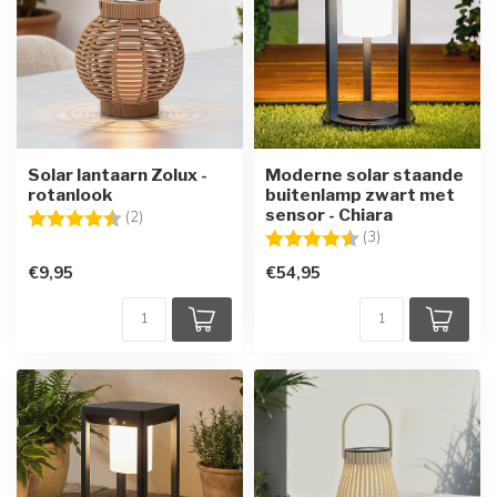
Solar lantaarn Zolux -
Moderne solar staande
rotanlook
buitenlamp zwart met
sensor - Chiara
Beoordeling:
4.5 uit 5 sterren
(2)
Beoordeling:
4.7 uit 5 sterren
(3)
€9,95
€54,95