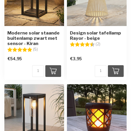
Moderne solar staande
Design solar tafellamp
buitenlamp zwart met
Rayor - beige
sensor - Kiran
Beoordeling:
4.5 uit 5 sterren
(2)
Beoordeling:
5.0 uit 5 sterren
(5)
€54,95
€3,95