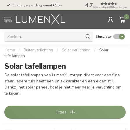
50 dagen bedenktijd &
4.7
Gratis verzending vanaf €55,-
met Klarna
Gebaseerd op 24393 beoordelingen
0
MENU
€
Incl. btw
Home
/
Buitenverlichting
/
Solar verlichting
/
Solar
tafellampen
Solar tafellampen
De solar tafellampen van LumenXL zorgen direct voor een fijne
sfeer. Iedere tuin heeft een uniek karakter en een eigen stijl.
Dankzij het solar paneel hoef je niet meer naar je verlichting om
te kijken.
Filters