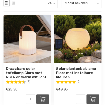
Draagbare solar
Solar plantenbak lamp
tafellamp Claro met
Flora met instelbare
RGB- en warm wit licht
kleuren
Beoordeling:
4.6 uit 5 sterren
Beoordeling:
5.0 uit 5 sterren
(7)
(2)
€25,95
€49,95