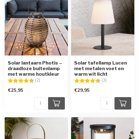
Solar lantaarn Photis –
Solar tafellamp Lucen
draadloze buitenlamp
met metalen voet en
met warme houtkleur
warm wit licht
Beoordeling:
4.5 uit 5 sterren
Beoordeling:
4.3 uit 5 sterren
(2)
(3)
€25,95
€29,95