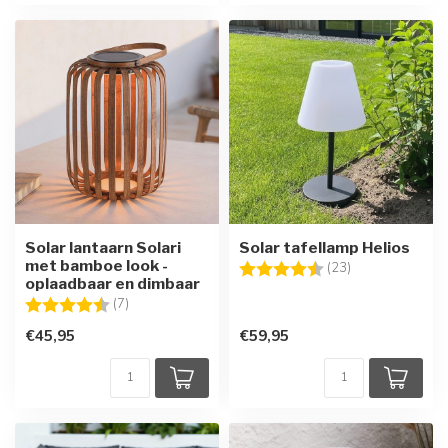
Solar lantaarn Solari
Solar tafellamp Helios
met bamboe look -
Beoordeling:
4.4 uit 5 sterre
(23)
oplaadbaar en dimbaar
Beoordeling:
4.3 uit 5 sterren
(7)
€45,95
€59,95