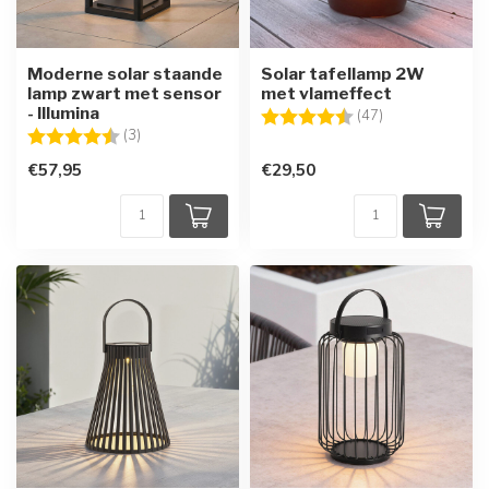
Moderne solar staande
Solar tafellamp 2W
lamp zwart met sensor
met vlameffect
- Illumina
Beoordeling:
4.8 uit 5 sterre
(47)
Beoordeling:
4.3 uit 5 sterren
(3)
€57,95
€29,50