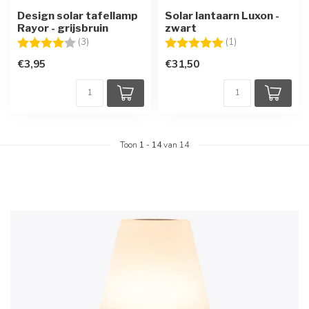
Design solar tafellamp
Solar lantaarn Luxon -
Rayor - grijsbruin
zwart
Beoordeling:
4.0 uit 5 sterren
Beoordeling:
5.0 uit 5 sterren
(3)
(1)
€3,95
€31,50
Toon
1
-
14
van 14