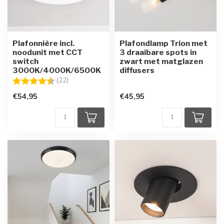
Plafonnière incl.
Plafondlamp Trion met
noodunit met CCT
3 draaibare spots in
switch
zwart met matglazen
3000K/4000K/6500K
diffusers
Beoordeling:
4.6 uit 5 sterren
(22)
€54,95
€45,95