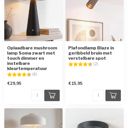
Oplaadbare mushroom
Plafondlamp Blaze in
lamp Soma zwart met
geribbeld bruin met
touch dimmer en
verstelbare spot
instelbare
Beoordeling:
4.5 uit 5 sterren
(2)
kleurtemperatuur
Beoordeling:
4.5 uit 5 sterren
(6)
€29,95
€15,95