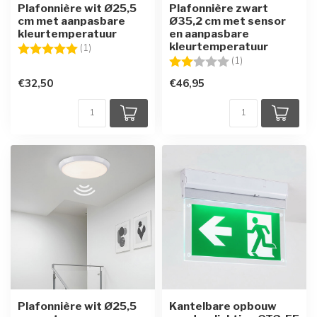
Plafonnière wit Ø25,5
Plafonnière zwart
cm met aanpasbare
Ø35,2 cm met sensor
kleurtemperatuur
en aanpasbare
kleurtemperatuur
Beoordeling:
5.0 uit 5 sterren
(1)
Beoordeling:
2.0 uit 5 sterren
(1)
€32,50
€46,95
Plafonnière wit Ø25,5
Kantelbare opbouw