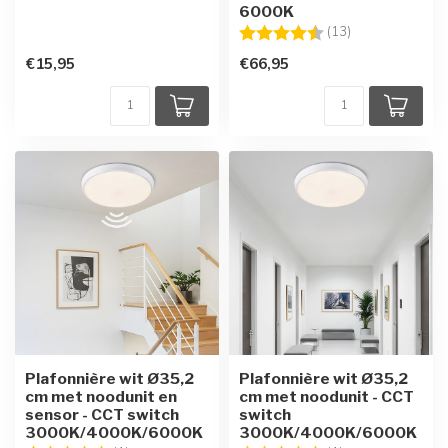
6000K
Beoordeling:
4.3 uit 5 sterre
(13)
€15,95
€66,95
Plafonnière wit Ø35,2
Plafonnière wit Ø35,2
cm met noodunit en
cm met noodunit - CCT
sensor - CCT switch
switch
3000K/4000K/6000K
3000K/4000K/6000K