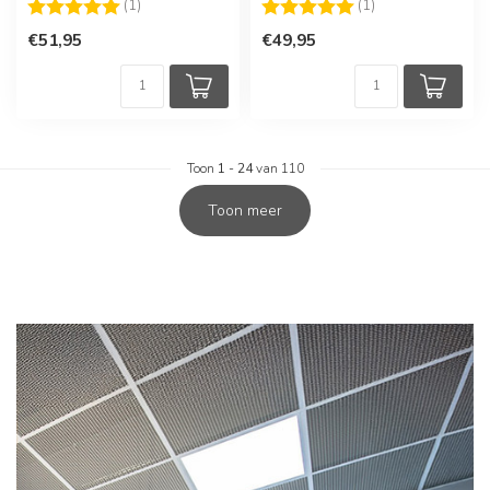
Beoordeling:
5.0 uit 5 sterren
Beoordeling:
5.0 uit 5 sterren
(1)
(1)
€51,95
€49,95
Toon
1
-
24
van 110
Toon meer