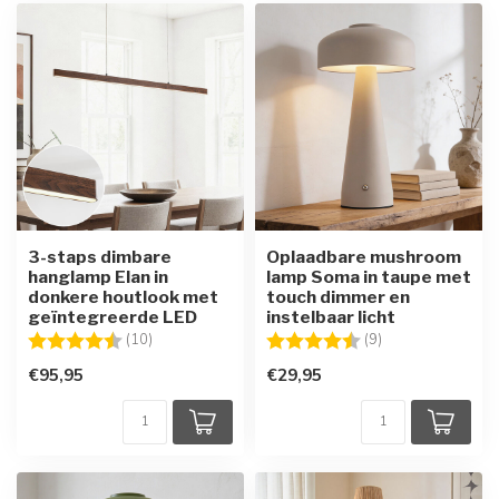
3-staps dimbare
Oplaadbare mushroom
hanglamp Elan in
lamp Soma in taupe met
donkere houtlook met
touch dimmer en
geïntegreerde LED
instelbaar licht
Beoordeling:
4.6 uit 5 sterren
Beoordeling:
4.4 uit 5 sterren
(10)
(9)
€95,95
€29,95