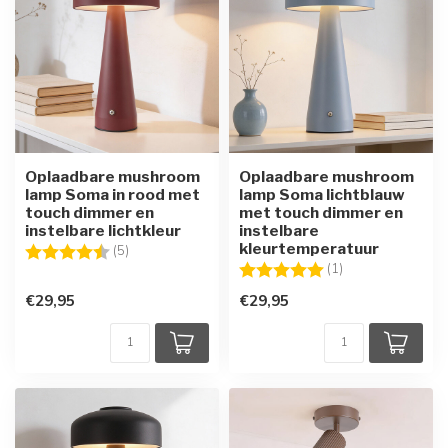
Oplaadbare mushroom
Oplaadbare mushroom
lamp Soma in rood met
lamp Soma lichtblauw
touch dimmer en
met touch dimmer en
instelbare lichtkleur
instelbare
kleurtemperatuur
Beoordeling:
4.4 uit 5 sterren
(5)
Beoordeling:
5.0 uit 5 sterren
(1)
€29,95
€29,95