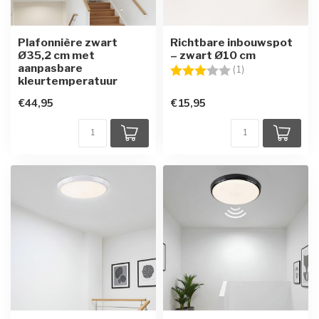
Plafonnière zwart
Richtbare inbouwspot
Ø35,2 cm met
– zwart Ø10 cm
aanpasbare
Beoordeling:
3.0 uit 5 sterren
(1)
kleurtemperatuur
€44,95
€15,95