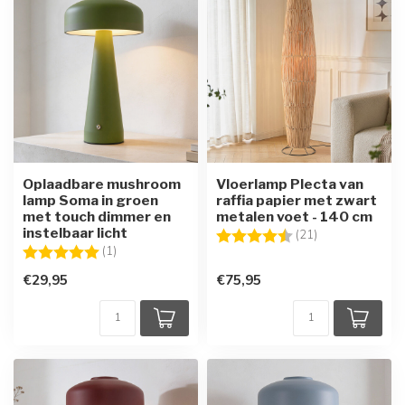
Oplaadbare mushroom
Vloerlamp Plecta van
lamp Soma in groen
raffia papier met zwart
met touch dimmer en
metalen voet - 140 cm
instelbaar licht
Beoordeling:
4.7 uit 5 sterre
(21)
Beoordeling:
5.0 uit 5 sterren
(1)
€29,95
€75,95