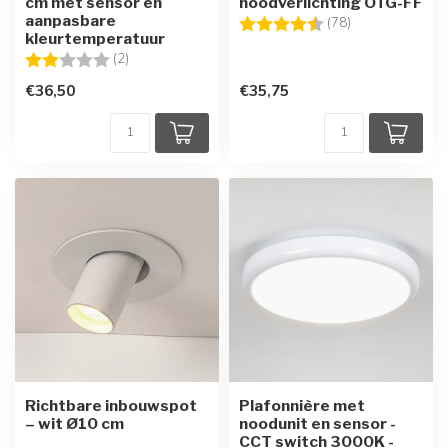
cm met sensor en
noodverlichting OTG-FF
aanpasbare
Beoordeling:
4.7 uit 5 sterre
(78)
kleurtemperatuur
Beoordeling:
2.0 uit 5 sterren
(2)
€36,50
€35,75
Richtbare inbouwspot
Plafonnière met
– wit Ø10 cm
noodunit en sensor -
CCT switch 3000K -