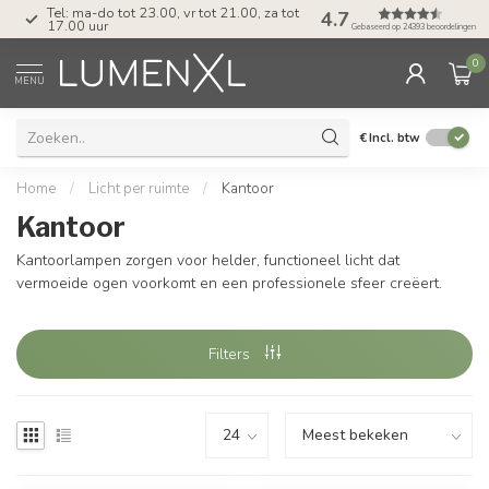
Tel: ma-do tot 23.00, vr tot 21.00, za tot
4.7
17.00 uur
Gebaseerd op 24393 beoordelingen
0
MENU
€
Incl. btw
Home
/
Licht per ruimte
/
Kantoor
Kantoor
Kantoorlampen zorgen voor helder, functioneel licht dat
vermoeide ogen voorkomt en een professionele sfeer creëert.
Filters