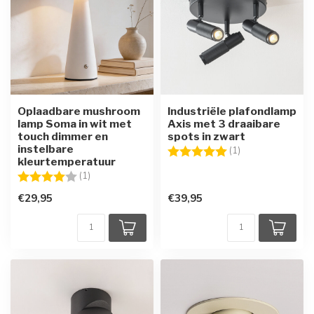
Oplaadbare mushroom
Industriële plafondlamp
lamp Soma in wit met
Axis met 3 draaibare
touch dimmer en
spots in zwart
instelbare
Beoordeling:
5.0 uit 5 sterren
(1)
kleurtemperatuur
Beoordeling:
4.0 uit 5 sterren
(1)
€29,95
€39,95