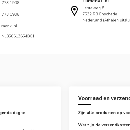
LumenXL.nl
5 773 1906
Lenteweg 8
7532 RB Enschede
5 773 1906
Nederland (Afhalen uitslu
umenxl.nl
: NL856613654B01
Voorraad en verzen
lgende dag te
Zijn alle producten op vo
Wat zijn de verzendkoste