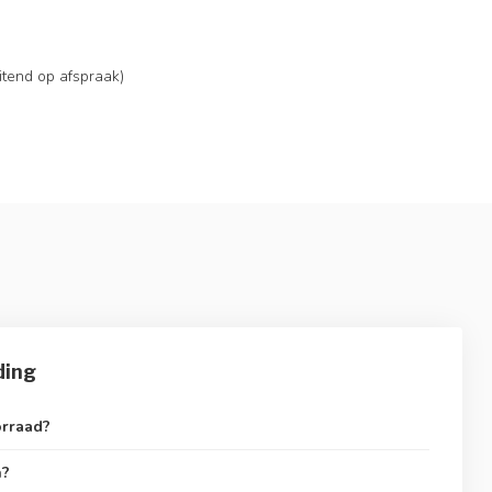
itend op afspraak)
ding
orraad?
n?