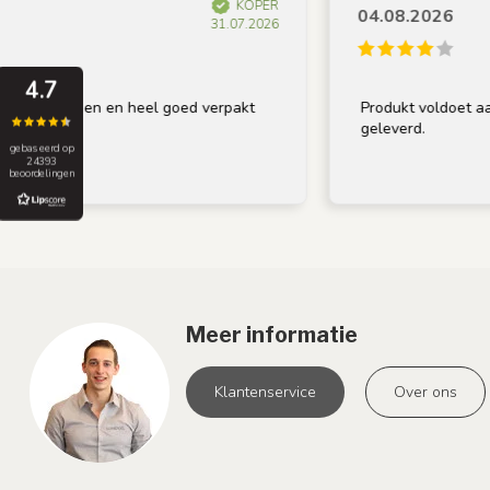
KOPER
04.08.2026
31.07.2026
4.7
ntvangen en heel goed verpakt
Produkt voldoet aan omsc
geleverd.
gebaseerd op
24393
beoordelingen
Meer informatie
Klantenservice
Over ons