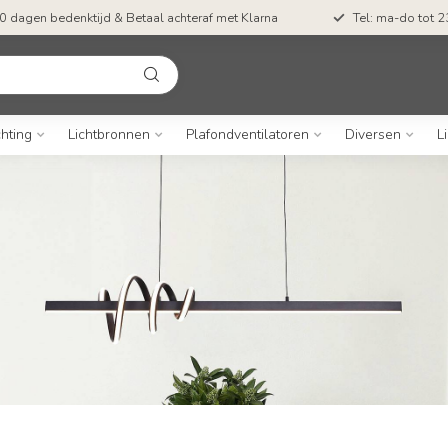
0 dagen bedenktijd & Betaal achteraf met Klarna
Tel: ma-do tot 23
chting
Lichtbronnen
Plafondventilatoren
Diversen
L