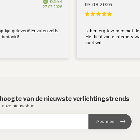
KOPER
03.08.2026
27.07.2026
geleverd! Er zaten zelfs
Ik ben erg tevreden met de lamp; 
nkt!
Het licht zou echter iets warmer mo
koel wit.
e hoogte van de nieuwste verlichtingstrends
or onze nieuwsbrief.
Abonneer