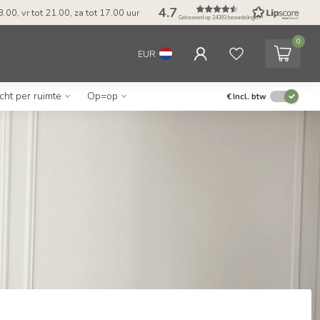
4.7
.00, vr tot 21.00, za tot 17.00 uur
Gebaseerd op 24393 beoordelingen
0
EUR
icht per ruimte
Op=op
€
Incl. btw