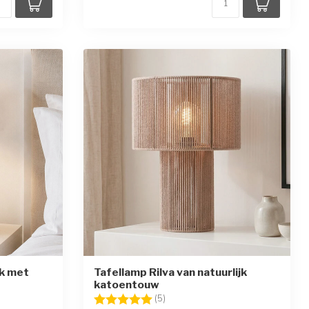
ek met
Tafellamp Rilva van natuurlijk
katoentouw
en
Beoordeling:
5.0 uit 5 sterren
(5)