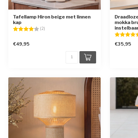
Tafellamp Hiron beige met linnen
Draadloze
kap
mokka bru
instelbaar
Beoordeling:
4.0 uit 5 sterren
(2)
Beoordelin
€49,95
€35,95