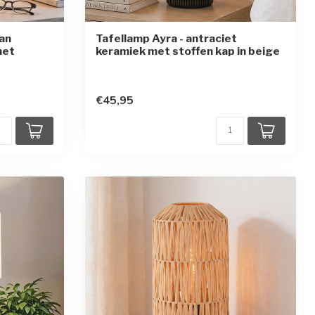
van
Tafellamp Ayra - antraciet
met
keramiek met stoffen kap in beige
en
€45,95