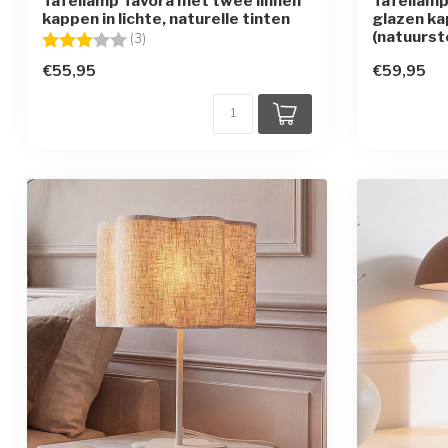
Tafellamp Tavora met twee linnen
Tafellam
kappen in lichte, naturelle tinten
glazen ka
(natuurst
Beoordeling:
3.0 uit 5 sterren
(3)
€55,95
€59,95