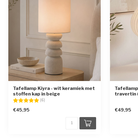
Tafellamp Kiyra - wit keramiek met
Tafellamp
stoffen kap in beige
travertin
Beoordeling:
5.0 uit 5 sterren
(6)
€45,95
€49,95