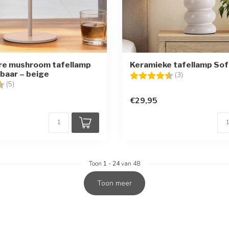
re mushroom tafellamp
Keramieke tafellamp Sofa
baar – beige
Beoordeling:
4.7 uit 5 sterr
(3)
g:
4.2 uit 5 sterren
(5)
€29,95
Toon
1
-
24
van 48
Toon meer