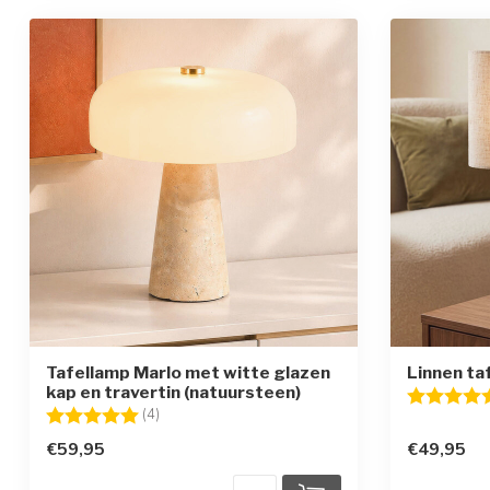
Tafellamp Marlo met witte glazen
Linnen ta
kap en travertin (natuursteen)
Beoordelin
Beoordeling:
5.0 uit 5 sterren
(4)
€59,95
€49,95