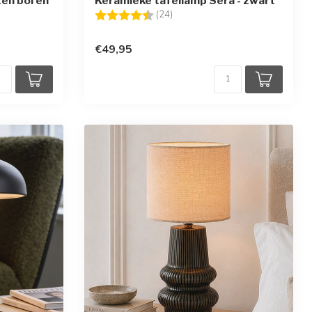
en bol en
Keramieke tafellamp Sera - zwart
Beoordeling:
4.4 uit 5 sterren
(24)
en
€49,95