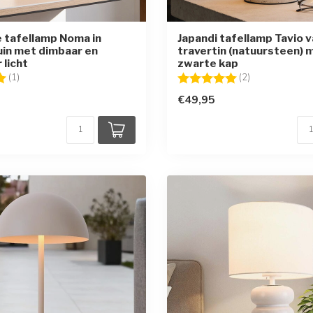
 tafellamp Noma in
Japandi tafellamp Tavio 
in met dimbaar en
travertin (natuursteen) 
 licht
zwarte kap
g:
5.0 uit 5 sterren
Beoordeling:
5.0 uit 5 sterr
(1)
(2)
€49,95