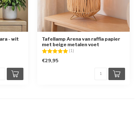
ra - wit
Tafellamp Arena van raffia papier
met beige metalen voet
en
Beoordeling:
5.0 uit 5 sterren
(1)
€29,95