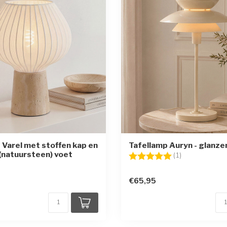
 Varel met stoffen kap en
Tafellamp Auryn - glanze
 (natuursteen) voet
Beoordeling:
5.0 uit 5 sterr
(1)
€65,95