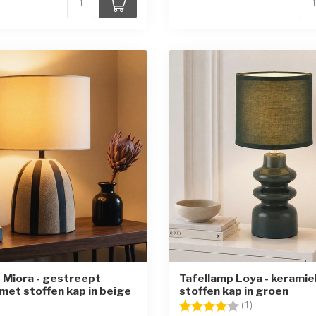
 Miora - gestreept
Tafellamp Loya - kerami
met stoffen kap in beige
stoffen kap in groen
Beoordeling:
4.0 uit 5 sterr
(1)