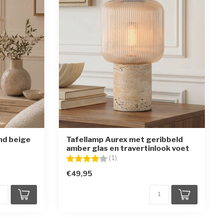
nd beige
Tafellamp Aurex met geribbeld
amber glas en travertinlook voet
en
Beoordeling:
4.0 uit 5 sterren
(1)
€49,95