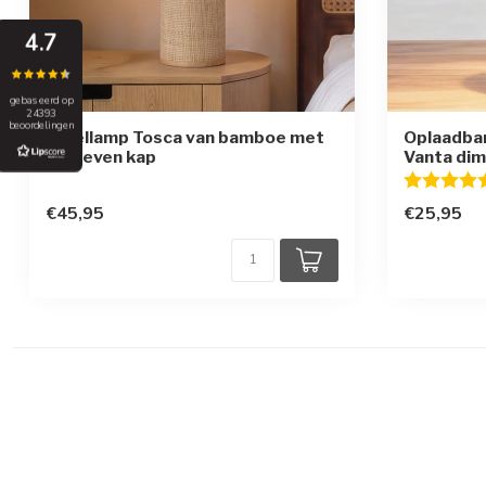
4.7
gebaseerd op
24393
beoordelingen
Tafellamp Tosca van bamboe met
Oplaadba
geweven kap
Vanta dim
Beoordelin
€45,95
€25,95