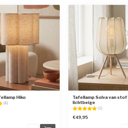
fellamp Hiko
Tafellamp Solva van stof 
lichtbeige
g:
5.0 uit 5 sterren
(6)
Beoordeling:
5.0 uit 5 sterr
(1)
€49,95