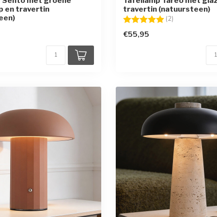
p Sento met groene
Tafellamp Tareo met glaz
p en travertin
travertin (natuursteen)
een)
Beoordeling:
5.0 uit 5 sterr
(2)
€55,95