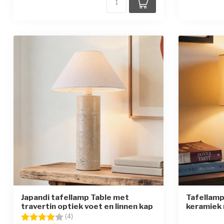
Japandi tafellamp Table met
Tafellamp
travertin optiek voet en linnen kap
keramiek 
Beoordeling:
4.0 uit 5 sterren
(4)