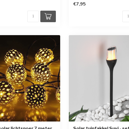
€7,95
solar lichtsnoer 7 meter
Solar tuinfakkel Suvi - se