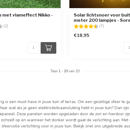
p met vlameffect Nikko -
Solar lichtsnoer voor bui
meter 200 lampjes - Sor
g:
4.0 uit 5 sterren
Beoordeling:
4.7 uit 5 sterr
(2)
(7)
€18,95
Toon
1
-
20
van 20
ing is een must-have in jouw tuin of terras. Om een gezellige sfeer te
Maar wat als je geen elektriciteitsaansluiting hebt in jouw tuin? Dan z
epaneel. Deze panelen worden opgeladen door de zon en hierdoor zijn e
ichzelf op en wanneer het donker wordt gaat de verlichting aan. Met on
 sfeervolle verlichting voor in jouw tuin. Bekijk snel ons uitgebreide as