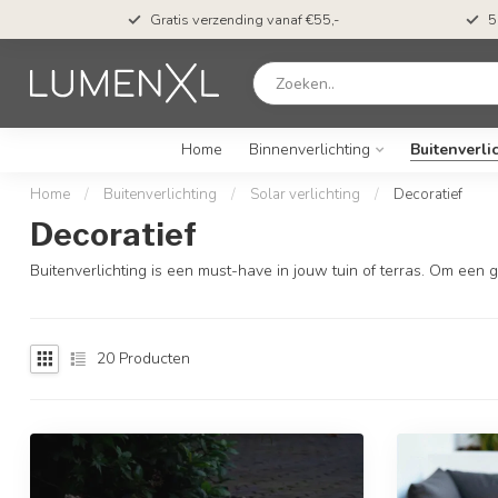
t*
Gratis verzending vanaf €55,-
5
Home
Binnenverlichting
Buitenverli
Home
/
Buitenverlichting
/
Solar verlichting
/
Decoratief
Decoratief
Buitenverlichting is een must-have in jouw tuin of terras. Om een 
20
Producten