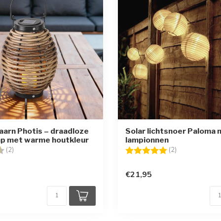
taarn Photis – draadloze
Solar lichtsnoer Paloma 
mp met warme houtkleur
lampionnen
g:
4.5 uit 5 sterren
Beoordeling:
5.0 uit 5 sterr
(2)
(2)
€21,95