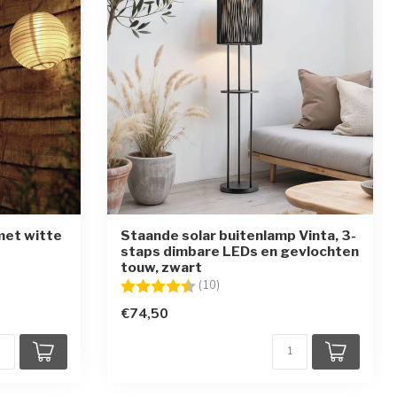
met witte
Staande solar buitenlamp Vinta, 3-
staps dimbare LEDs en gevlochten
touw, zwart
en
Beoordeling:
4.8 uit 5 sterren
(10)
€74,50