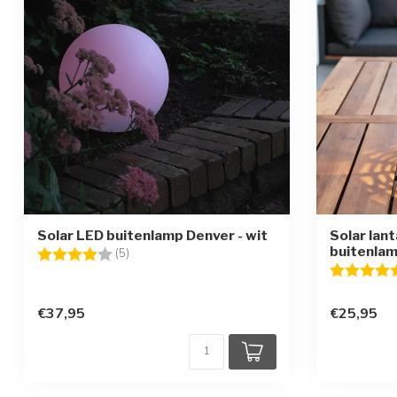
Solar LED buitenlamp Denver - wit
Solar lan
buitenla
Beoordeling:
4.0 uit 5 sterren
(5)
Beoordelin
€37,95
€25,95