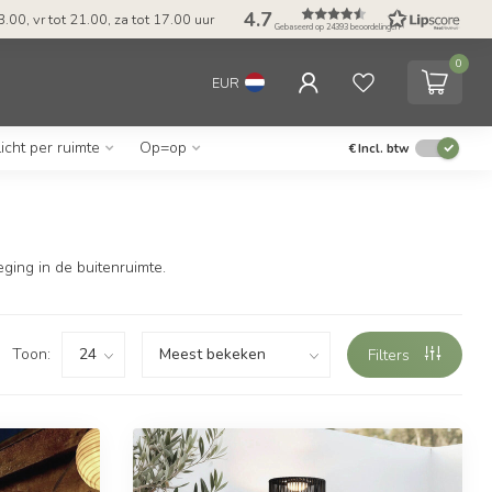
4.7
.00, vr tot 21.00, za tot 17.00 uur
Gebaseerd op 24393 beoordelingen
0
EUR
Licht per ruimte
Op=op
€
Incl. btw
ging in de buitenruimte.
Toon:
Filters