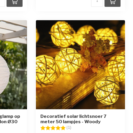
nglamp op
Decoratief solar lichtsnoer 7
ylon Ø30
meter 50 lampjes - Woody
Beoordeling:
5.0 uit 5 sterren
(1)