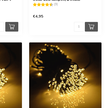
en
Beoordeling:
4.6 uit 5 sterren
(9)
€4,95