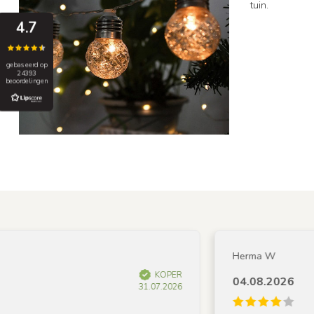
tuin.
4.7
gebaseerd op
24393
beoordelingen
Herma W
KOPER
04.08.2026
31.07.2026