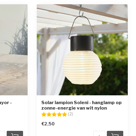
ayor -
Solar lampion Soleni - hanglamp op
zonne-energie van wit nylon
en
Beoordeling:
5.0 uit 5 sterren
(2)
€2,50