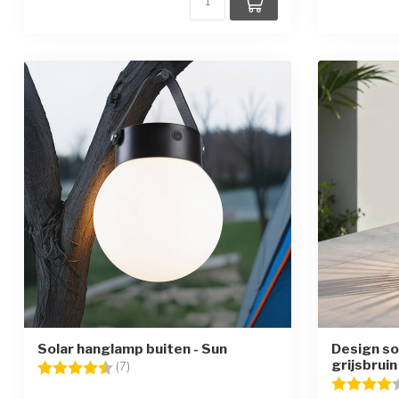
Solar hanglamp buiten - Sun
Design so
grijsbruin
Beoordeling:
4.7 uit 5 sterren
(7)
Beoordelin