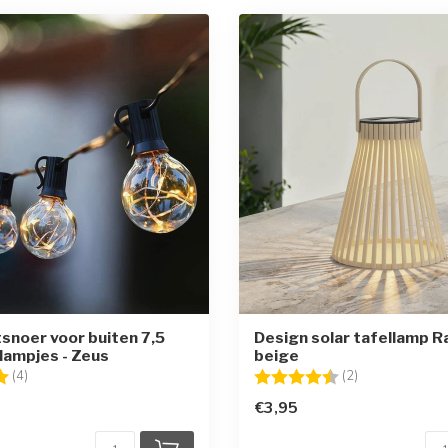
tsnoer voor buiten 7,5
Design solar tafellamp R
lampjes - Zeus
beige
g:
5.0 uit 5 sterren
Beoordeling:
4.5 uit 5 sterr
(4)
(2)
€3,95