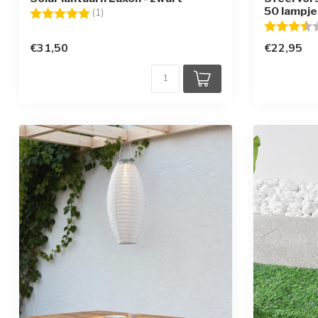
50 lampje
Beoordeling:
5.0 uit 5 sterren
(1)
Beoordelin
€31,50
€22,95