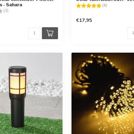
s - Sahara
Beoordeling:
5.0 uit 5 sterr
(4)
g:
3.3 uit 5 sterren
(3)
€17,95