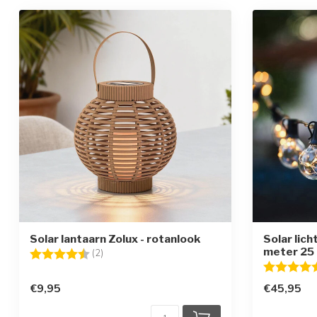
Solar lantaarn Zolux - rotanlook
Solar lich
meter 25 
Beoordeling:
4.5 uit 5 sterren
(2)
Beoordelin
€9,95
€45,95