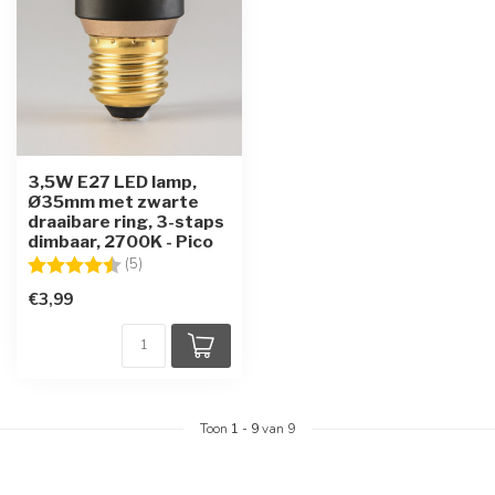
3,5W E27 LED lamp,
Ø35mm met zwarte
draaibare ring, 3-staps
dimbaar, 2700K - Pico
Beoordeling:
4.8 uit 5 sterren
(5)
€3,99
Toon
1
-
9
van 9