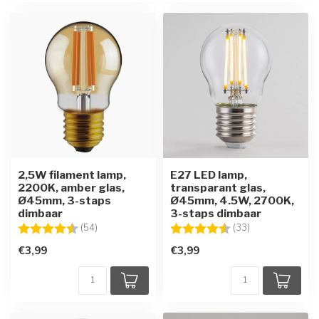
2,5W filament lamp,
E27 LED lamp,
2200K, amber glas,
transparant glas,
Ø45mm, 3-staps
Ø45mm, 4.5W, 2700K,
dimbaar
3-staps dimbaar
Beoordeling:
4.7 uit 5 sterren
Beoordeling:
4.7 uit 5 sterre
(54)
(33)
€3,99
€3,99