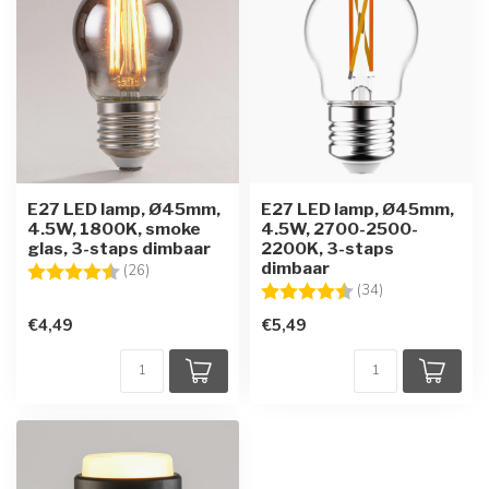
E27 LED lamp, Ø45mm,
E27 LED lamp, Ø45mm,
4.5W, 1800K, smoke
4.5W, 2700-2500-
glas, 3-staps dimbaar
2200K, 3-staps
dimbaar
Beoordeling:
4.7 uit 5 sterren
(26)
Beoordeling:
4.5 uit 5 sterre
(34)
€4,49
€5,49