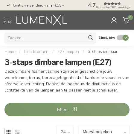
50 dagen bedenktijd &
4.7
Gratis verzending vanaf €55,-
met Klarna
Gebaseerd op 24393 beoordelingen
0
MENU
€
Incl. btw
Home
/
Lichtbronnen
/
E27 lampen
/
3-staps dimbaar
3-staps dimbare lampen (E27)
Deze dimbare filament lampen zijn zeer geschikt om jouw
woonkamer, terras, horecagelegenheid of kantoor te voorzien van
sfeervolle verlichting. Dankzij de ingebouwde dimfunctie is de
lichtsterkte van de lampen aan te passen met je schakelaar.
Filters