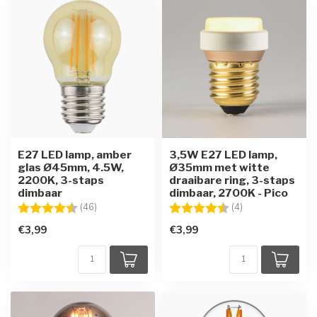
E27 LED lamp, amber
3,5W E27 LED lamp,
glas Ø45mm, 4.5W,
Ø35mm met witte
2200K, 3-staps
draaibare ring, 3-staps
dimbaar
dimbaar, 2700K - Pico
Beoordeling:
4.6 uit 5 sterren
Beoordeling:
4.5 uit 5 sterren
(46)
(4)
€3,99
€3,99