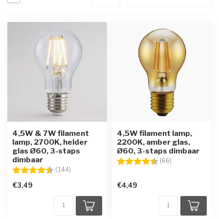
4,5W & 7W filament
4,5W filament lamp,
lamp, 2700K, helder
2200K, amber glas,
glas Ø60, 3-staps
Ø60, 3-staps dimbaar
dimbaar
Beoordeling:
4.8 uit 5 sterre
(66)
Beoordeling:
4.4 uit 5 sterren
(144)
€3,49
€4,49