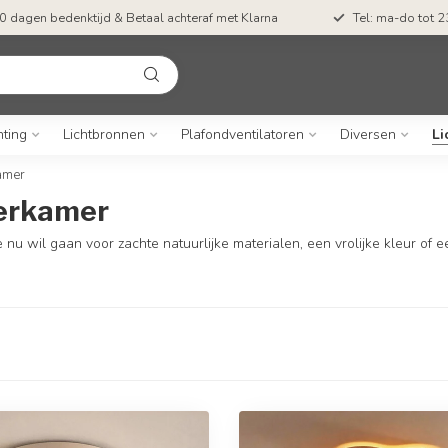
Gratis verzending vanaf €55,-
50 dagen bedenk
hting
Lichtbronnen
Plafondventilatoren
Diversen
Li
amer
derkamer
 nu wil gaan voor zachte natuurlijke materialen, een vrolijke kleur of