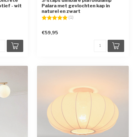
oncrete
3-staps dimbare plafondlamp
ief - wit
Palara met gevlochten kap in
naturel en zwart
ren
Beoordeling:
5.0 uit 5 sterren
(1)
€59,95