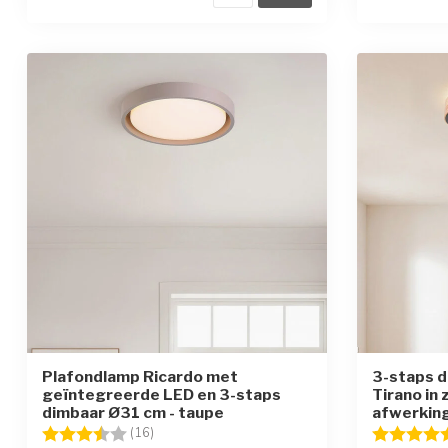
Plafondlamp Ricardo met
3-staps 
geïntegreerde LED en 3-staps
Tirano in
dimbaar Ø31 cm - taupe
afwerkin
Beoordeling:
3.9 uit 5 sterren
Beoordelin
(16)