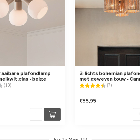
draaibare plafondlamp
3-lichts bohemian plafo
melkwit glas - beige
met geweven touw - Can
g:
4.8 uit 5 sterren
Beoordeling:
4.9 uit 5 sterr
(13)
(7)
€55,95
Toon
1
-
24
van 143