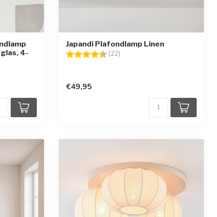
ondlamp
Japandi Plafondlamp Linen
glas, 4-
Beoordeling:
4.5 uit 5 sterren
(22)
en
€49,95