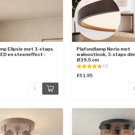
mp Elipsie met 3-staps
Plafondlamp Nerio met
ED en steeneffect -
walnootlook, 3-staps di
Ø39,5 cm
Beoordeling:
4.7 uit 5 sterr
(3)
€51,95