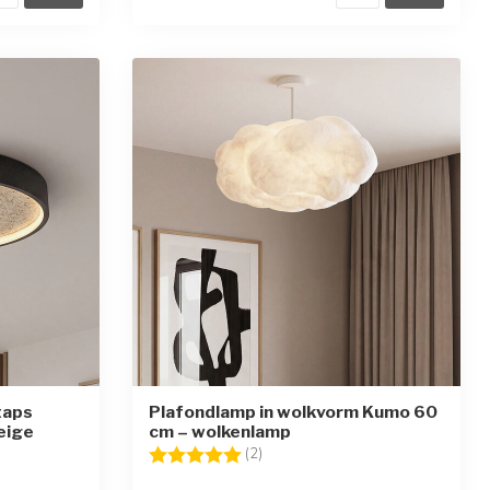
taps
Plafondlamp in wolkvorm Kumo 60
eige
cm – wolkenlamp
en
Beoordeling:
5.0 uit 5 sterren
(2)