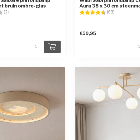
draaibare plafondlamp
Wabi Sabi plafondlamp C
t bruin ombre-glas
Aura 38 x 30 cm steenmot
g:
4.5 uit 5 sterren
Beoordeling:
4.6 uit 5 ster
(2)
(63)
€59,95