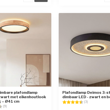
dimbare plafondlamp
Plafondlamp Deimos 3-s
 zwart met eikenhoutlook
dimbaar LED - zwart en b
g – Ø41 cm
Beoordeling:
4.7 uit 5 sterr
(3)
g:
4.6 uit 5 sterren
(9)