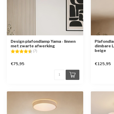
Design plafondlamp Yama - linnen
Plafondla
met zwarte afwerking
dimbare L
beige
Beoordeling:
4.9 uit 5 sterren
(7)
€75,95
€125,95