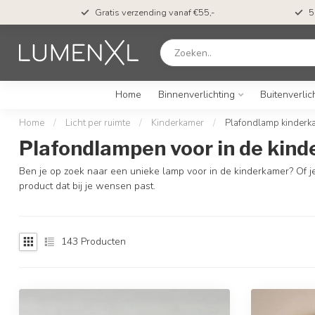
Op werkdagen voor 23u besteld? Morgen verwacht*
Home
Binnenverlichting
Buitenverlic
Home
/
Licht per ruimte
/
Kinderkamer
/
Plafondlamp kinderk
Plafondlampen voor in de kin
Ben je op zoek naar een unieke lamp voor in de kinderkamer? Of je
product dat bij je wensen past.
143
Producten