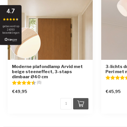
4.7
gebaseerd op
24393
beoordelingen
Moderne plafondlamp Arvid met
3-lichts 
beige steeneffect, 3-staps
Peri met 
dimbaar Ø40 cm
Beoordelin
Beoordeling:
4.9 uit 5 sterren
(8)
€49,95
€45,95