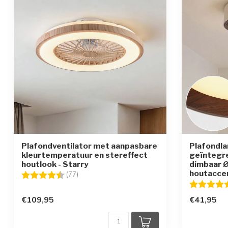
Plafondventilator met aanpasbare
Plafondl
kleurtemperatuur en stereffect
geïntegr
houtlook - Starry
dimbaar Ø
houtacce
Beoordeling:
4.4 uit 5 sterren
(77)
Beoordelin
€109,95
€41,95