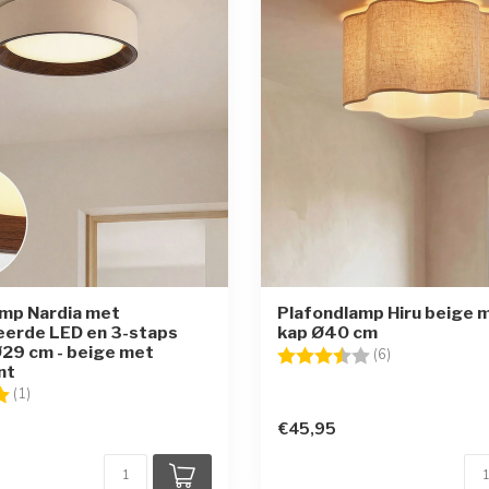
amp Nardia met
Plafondlamp Hiru beige m
eerde LED en 3-staps
kap Ø40 cm
29 cm - beige met
Beoordeling:
3.8 uit 5 sterr
(6)
nt
g:
5.0 uit 5 sterren
(1)
€45,95