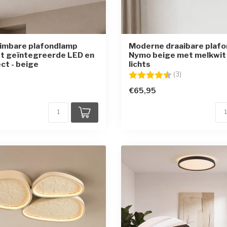
dimbare plafondlamp
Moderne draaibare plaf
et geïntegreerde LED en
Nymo beige met melkwit 
ct - beige
lichts
Beoordeling:
4.3 uit 5 sterr
(3)
€65,95