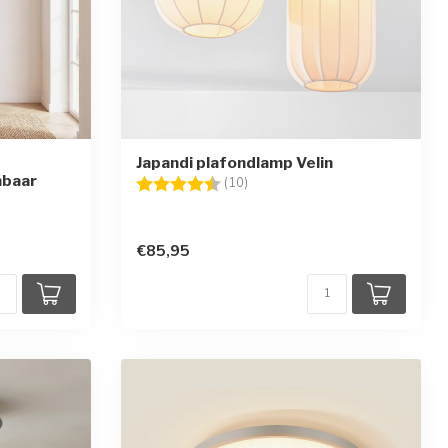
Japandi plafondlamp Velin
mbaar
Beoordeling:
4.7 uit 5 sterren
(10)
en
€85,95