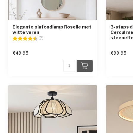
Elegante plafondlamp Roselle met
3-staps 
witte veren
Cercul m
steeneffe
Beoordeling:
4.7 uit 5 sterren
(7)
€49,95
€99,95