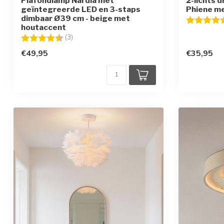
Plafondlamp Nardia met
2-lichts 
geïntegreerde LED en 3-staps
Phiene me
dimbaar Ø39 cm - beige met
Beoordelin
houtaccent
Beoordeling:
4.7 uit 5 sterren
(3)
€49,95
€35,95