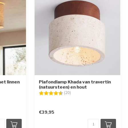
et linnen
Plafondlamp Khada van travertin
(natuursteen) en hout
en
Beoordeling:
4.5 uit 5 sterren
(20)
€39,95