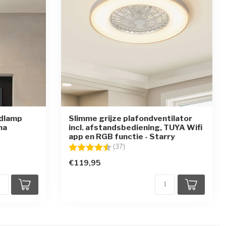
ndlamp
Slimme grijze plafondventilator
na
incl. afstandsbediening, TUYA Wifi
app en RGB functie - Starry
en
Beoordeling:
4.4 uit 5 sterren
(37)
€119,95