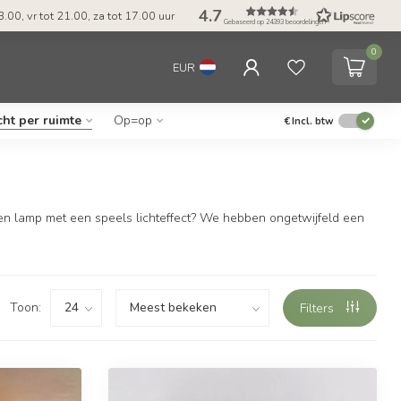
4.7
tijd & Betaal achteraf met Klarna
Tel: ma-do tot 23.00, vr tot 21.
Gebaseerd op 24393 beoordelingen
0
EUR
cht per ruimte
Op=op
€
Incl. btw
 een lamp met een speels lichteffect? We hebben ongetwijfeld een
Toon:
Filters