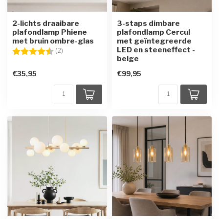
2-lichts draaibare
3-staps dimbare
plafondlamp Phiene
plafondlamp Cercul
met bruin ombre-glas
met geïntegreerde
LED en steeneffect -
Beoordeling:
4.5 uit 5 sterren
(2)
beige
€35,95
€99,95