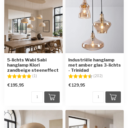
5-lichts Wabi Sabi
Industriële hanglamp
hanglamp Klori
met amber glas 3-lichts
zandbeige steeneffect
- Trinidad
Beoordeling:
5.0 uit 5 sterren
Beoordeling:
4.7 uit 5 sterr
(1)
(202)
€195,95
€129,95