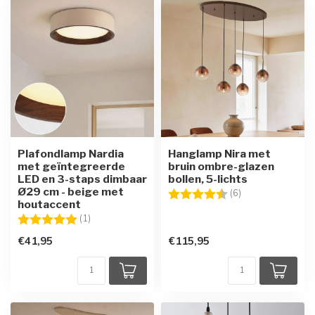
Plafondlamp Nardia
Hanglamp Nira met
met geïntegreerde
bruin ombre-glazen
LED en 3-staps dimbaar
bollen, 5-lichts
Ø29 cm - beige met
Beoordeling:
4.8 uit 5 sterren
(6)
houtaccent
Beoordeling:
5.0 uit 5 sterren
(1)
€41,95
€115,95