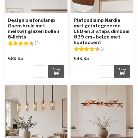
Design plafondlamp
Plafondlamp Nardia
Osem bruin met
met geïntegreerde
melkwit glazen bollen -
LED en 3-staps dimbaar
8-lichts
Ø39 cm - beige met
houtaccent
Beoordeling:
4.5 uit 5 sterren
(2)
Beoordeling:
4.7 uit 5 sterren
(3)
€89,95
€49,95