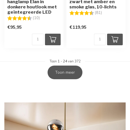
hanglamp Elan in
zwart met amber en
donkere houtlook met
smoke glas, 10-lichts
geïntegreerde LED
Beoordeling:
4.6 uit 5 sterre
(81)
Beoordeling:
4.6 uit 5 sterren
(10)
€95,95
€119,95
Toon
1
-
24
van 372
Toon meer