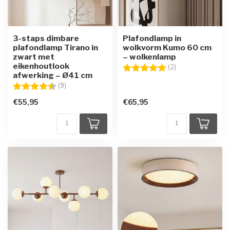
3-staps dimbare
Plafondlamp in
plafondlamp Tirano in
wolkvorm Kumo 60 cm
zwart met
– wolkenlamp
eikenhoutlook
Beoordeling:
5.0 uit 5 sterren
(2)
afwerking – Ø41 cm
Beoordeling:
4.6 uit 5 sterren
(9)
€55,95
€65,95