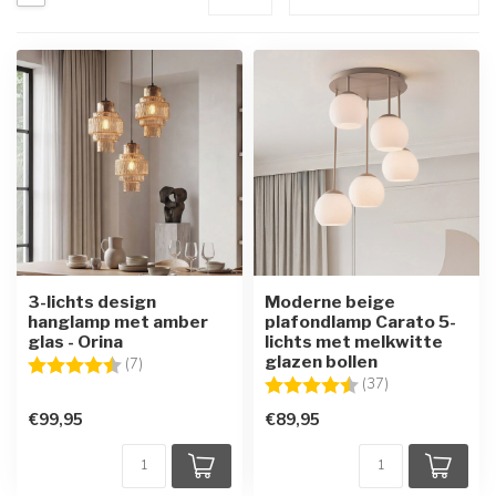
3-lichts design
Moderne beige
hanglamp met amber
plafondlamp Carato 5-
glas - Orina
lichts met melkwitte
glazen bollen
Beoordeling:
4.9 uit 5 sterren
(7)
Beoordeling:
4.8 uit 5 sterre
(37)
€99,95
€89,95