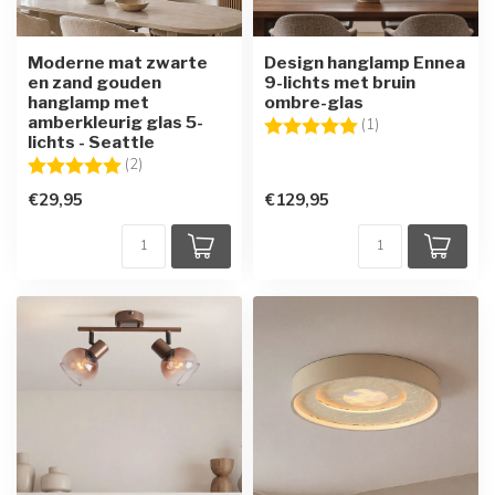
Moderne mat zwarte
Design hanglamp Ennea
en zand gouden
9-lichts met bruin
hanglamp met
ombre-glas
amberkleurig glas 5-
Beoordeling:
5.0 uit 5 sterren
(1)
lichts - Seattle
Beoordeling:
5.0 uit 5 sterren
(2)
€29,95
€129,95