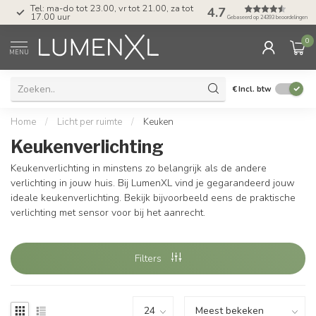
Tel: ma-do tot 23.00, vr tot 21.00, za tot
4.7
17.00 uur
Gebaseerd op 24393 beoordelingen
0
MENU
€
Incl. btw
Home
/
Licht per ruimte
/
Keuken
Keukenverlichting
Keukenverlichting in minstens zo belangrijk als de andere
verlichting in jouw huis. Bij LumenXL vind je gegarandeerd jouw
ideale keukenverlichting. Bekijk bijvoorbeeld eens de praktische
verlichting met sensor voor bij het aanrecht.
Filters