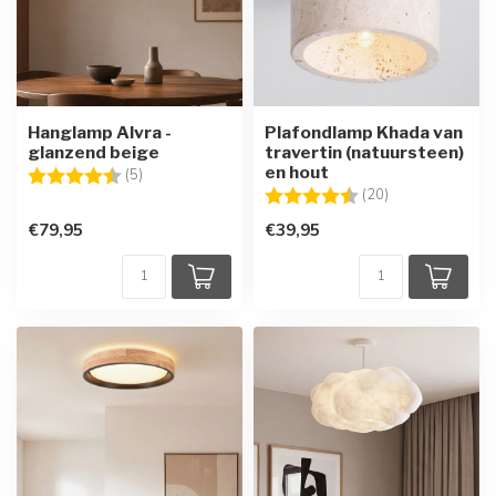
Hanglamp Alvra -
Plafondlamp Khada van
glanzend beige
travertin (natuursteen)
en hout
Beoordeling:
4.6 uit 5 sterren
(5)
Beoordeling:
4.5 uit 5 sterre
(20)
€79,95
€39,95