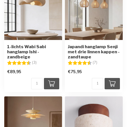
1-lichts Wabi Sabi
Japandi hanglamp Senji
hanglamp Ishi -
met drie linnen kappen -
zandbeige
zandtaupe
Beoordeling:
4.3 uit 5 sterren
Beoordeling:
4.6 uit 5 sterren
(3)
(7)
€89,95
€75,95