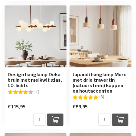
Design hanglamp Deka
Japandi hanglamp Muro
bruin met melkwit glas,
met drie travertin
10-lichts
(natuursteen) kappen
en houtaccenten
Beoordeling:
4.0 uit 5 sterren
(7)
Beoordeling:
5.0 uit 5 sterren
(3)
€115,95
€89,95