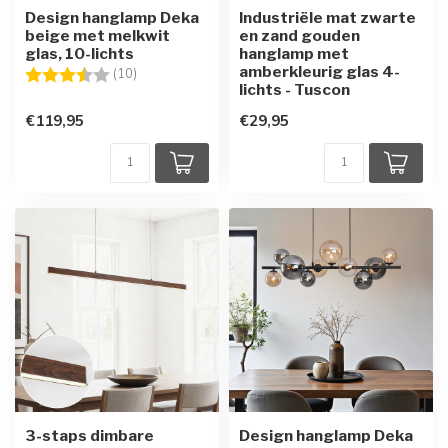
Design hanglamp Deka
Industriële mat zwarte
beige met melkwit
en zand gouden
glas, 10-lichts
hanglamp met
amberkleurig glas 4-
Beoordeling:
3.7 uit 5 sterren
(10)
lichts - Tuscon
€119,95
€29,95
3-staps dimbare
Design hanglamp Deka