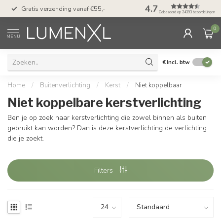
50 dagen bedenktijd &
4.7
Gratis verzending vanaf €55,-
met Klarna
Gebaseerd op 24393 beoordelingen
0
MENU
€
Incl. btw
Home
/
Buitenverlichting
/
Kerst
/
Niet koppelbaar
Niet koppelbare kerstverlichting
Ben je op zoek naar kerstverlichting die zowel binnen als buiten
gebruikt kan worden? Dan is deze kerstverlichting de verlichting
die je zoekt.
Filters