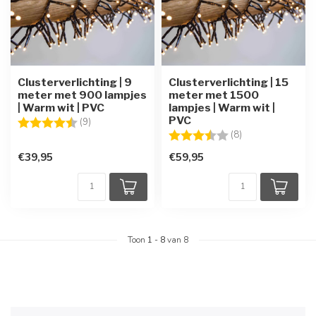
Clusterverlichting | 9
Clusterverlichting | 15
meter met 900 lampjes
meter met 1500
| Warm wit | PVC
lampjes | Warm wit |
PVC
Beoordeling:
4.4 uit 5 sterren
(9)
Beoordeling:
3.9 uit 5 sterren
(8)
€39,95
€59,95
Toon
1
-
8
van 8