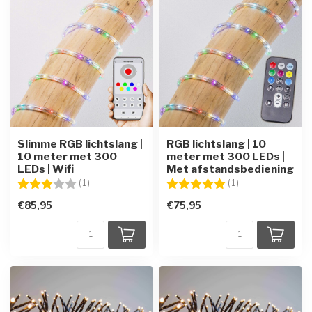
Slimme RGB lichtslang |
RGB lichtslang | 10
10 meter met 300
meter met 300 LEDs |
LEDs | Wifi
Met afstandsbediening
Beoordeling:
3.0 uit 5 sterren
Beoordeling:
5.0 uit 5 sterren
(1)
(1)
€85,95
€75,95