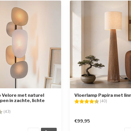
 Velore met naturel
Vloerlamp Papira met lin
pen in zachte, lichte
Beoordeling:
4.9 uit 5 ster
(40)
g:
4.6 uit 5 sterren
(43)
€99,95