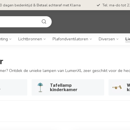
0 dagen bedenktijd & Betaal achteraf met Klarna
Tel: ma-do tot 23
hting
Lichtbronnen
Plafondventilatoren
Diversen
Li
r
amer? Ontdek de unieke lampen van LumenXL zeer geschikt voor de he
Tafellamp
W
r
kinderkamer
k