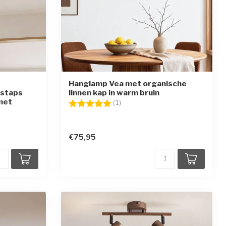
Hanglamp Vea met organische
-staps
linnen kap in warm bruin
met
Beoordeling:
5.0 uit 5 sterren
(1)
en
€75,95