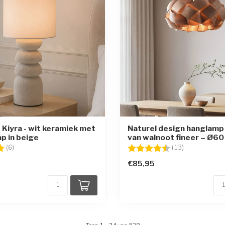
 Kiyra - wit keramiek met
Naturel design hanglam
ap in beige
van walnoot fineer – Ø60
g:
5.0 uit 5 sterren
Beoordeling:
4.8 uit 5 ster
(6)
(13)
€85,95