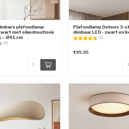
dimbare plafondlamp
Plafondlamp Deimos 3-s
 zwart met eikenhoutlook
dimbaar LED - zwart en b
g – Ø41 cm
Beoordeling:
4.7 uit 5 sterr
(3)
g:
4.6 uit 5 sterren
(9)
€95,95