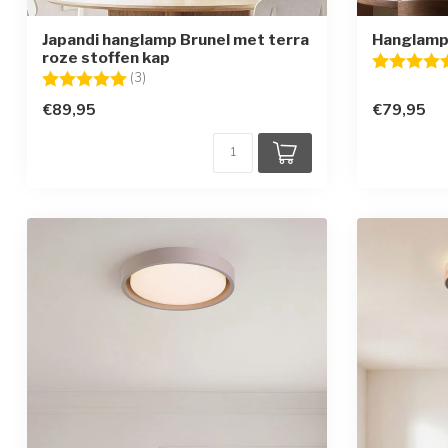
Japandi hanglamp Brunel met terra
Hanglamp 
roze stoffen kap
Beoordelin
Beoordeling:
5.0 uit 5 sterren
(3)
€89,95
€79,95