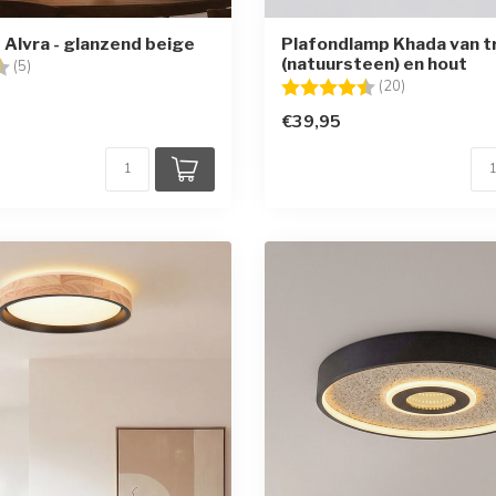
Alvra - glanzend beige
Plafondlamp Khada van t
(natuursteen) en hout
g:
4.6 uit 5 sterren
(5)
Beoordeling:
4.5 uit 5 ster
(20)
€39,95