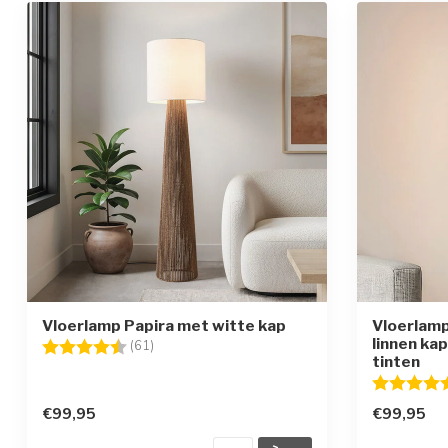
Vloerlamp Papira met witte kap
Vloerlamp
linnen kap
Beoordeling:
4.8 uit 5 sterren
(61)
tinten
Beoordelin
€99,95
€99,95