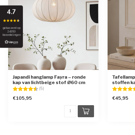
4.7
gebaseerd op
24393
beoordelingen
Japandi hanglamp Fayra – ronde
Tafellamp
kap van lichtbeige stof Ø60 cm
stoffen k
Beoordeling:
4.8 uit 5 sterren
Beoordelin
(5)
€105,95
€45,95