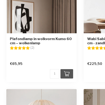
Plafondlamp in wolkvorm Kumo 60
Wabi Sabi
cm – wolkenlamp
cm - zand
Beoordeling:
5.0 uit 5 sterren
Beoordelin
(2)
€65,95
€225,50