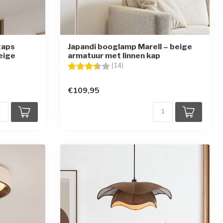
taps
Japandi booglamp Marell – beige
eige
armatuur met linnen kap
en
Beoordeling:
3.6 uit 5 sterren
(14)
€109,95