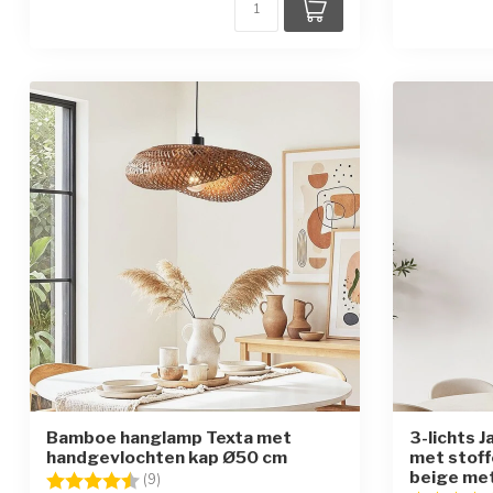
Bamboe hanglamp Texta met
3-lichts 
handgevlochten kap Ø50 cm
met stoff
beige me
Beoordeling:
4.7 uit 5 sterren
(9)