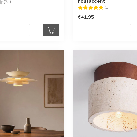
houtaccent
g:
4.4 uit 5 sterren
(29)
Beoordeling:
5.0 uit 5 sterr
(1)
€41,95