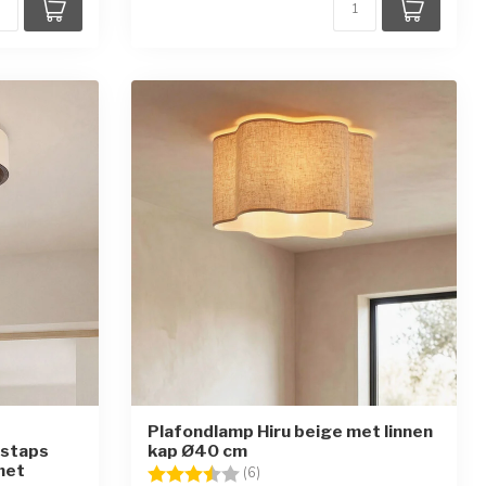
Plafondlamp Hiru beige met linnen
-staps
kap Ø40 cm
met
Beoordeling:
3.8 uit 5 sterren
(6)