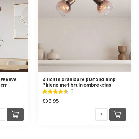
p Weave
2-lichts draaibare plafondlamp
 cm
Phiene met bruin ombre-glas
ren
Beoordeling:
4.5 uit 5 sterren
(2)
€35,95