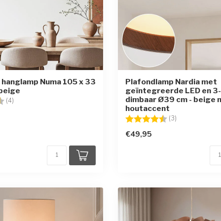
 hanglamp Numa 105 x 33
Plafondlamp Nardia met
beige
geïntegreerde LED en 3
dimbaar Ø39 cm - beige 
g:
4.5 uit 5 sterren
(4)
houtaccent
Beoordeling:
4.7 uit 5 sterr
(3)
€49,95