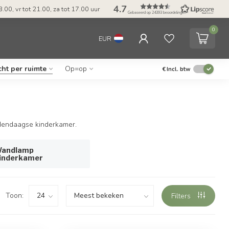
4.7
.00, vr tot 21.00, za tot 17.00 uur
Gebaseerd op 24393 beoordelingen
0
EUR
cht per ruimte
Op=op
€
Incl. btw
dendaagse kinderkamer.
andlamp
inderkamer
Toon:
Filters