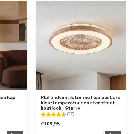
nen kap
Plafondventilator met aanpasbare
kleurtemperatuur en stereffect
ren
houtlook - Starry
Beoordeling:
4.4 uit 5 sterren
(77)
€109,95