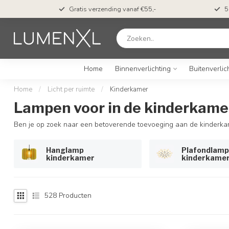
t*
Gratis verzending vanaf €55,-
5
Home
Binnenverlichting
Buitenverlic
Home
/
Licht per ruimte
/
Kinderkamer
Lampen voor in de kinderkame
Ben je op zoek naar een betoverende toevoeging aan de kinderk
Hanglamp
Plafondlamp
kinderkamer
kinderkame
528
Producten