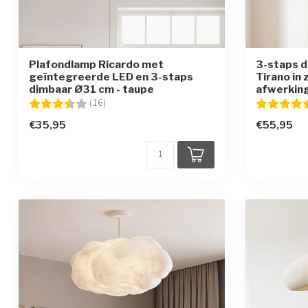
Plafondlamp Ricardo met
3-staps 
geïntegreerde LED en 3-staps
Tirano in
dimbaar Ø31 cm - taupe
afwerkin
Beoordeling:
3.9 uit 5 sterren
Beoordelin
(16)
€35,95
€55,95