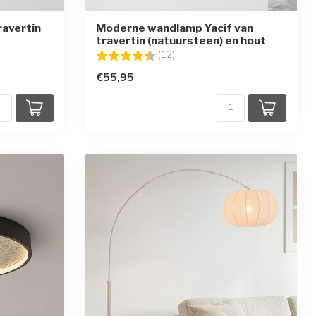
ravertin
Moderne wandlamp Yacif van
travertin (natuursteen) en hout
ren
Beoordeling:
4.4 uit 5 sterren
(12)
€55,95