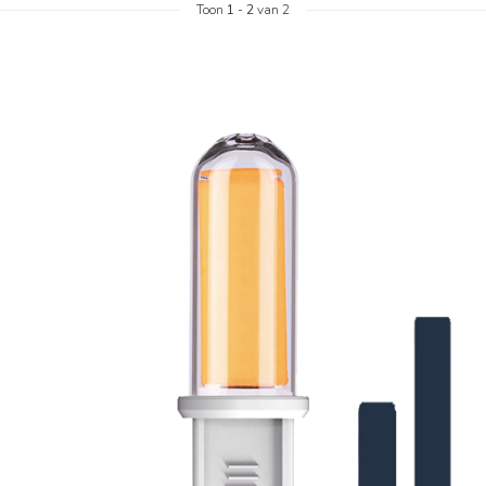
Toon
1
-
2
van 2