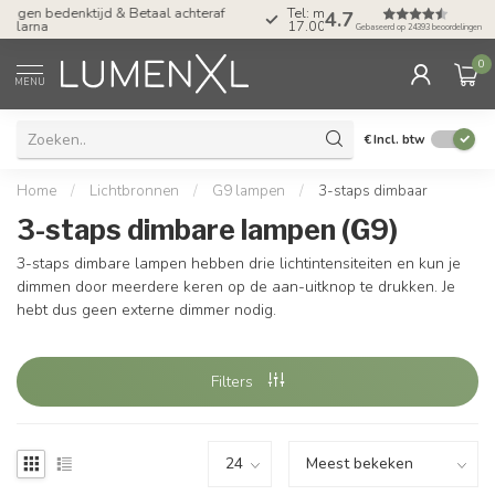
Tel: ma-do tot 23.00, vr tot 21.00, za tot
4.7
17.00 uur
Gebaseerd op 24393 beoordelingen
0
MENU
€
Incl. btw
Home
/
Lichtbronnen
/
G9 lampen
/
3-staps dimbaar
3-staps dimbare lampen (G9)
3-staps dimbare lampen hebben drie lichtintensiteiten en kun je
dimmen door meerdere keren op de aan-uitknop te drukken. Je
hebt dus geen externe dimmer nodig.
Filters