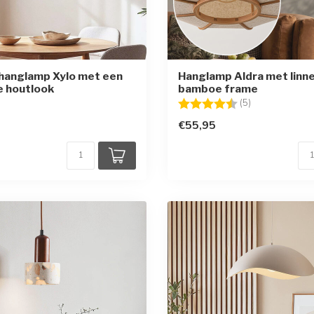
hanglamp Xylo met een
Hanglamp Aldra met linne
ke houtlook
bamboe frame
Beoordeling:
4.6 uit 5 sterr
(5)
€55,95