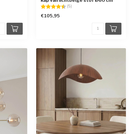
kap van lichtbeige stof Ø60 cm
en
Beoordeling:
4.8 uit 5 sterren
(5)
€105,95