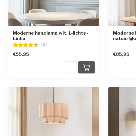
Moderne hanglamp wit, 1-lichts -
Moderne 
Linha
natuurlij
Beoordeling:
4.1 uit 5 sterren
(19)
€55,95
€85,95