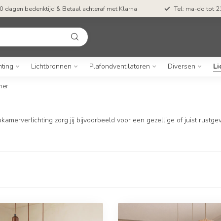
0 dagen bedenktijd & Betaal achteraf met Klarna
Tel: ma-do tot 23
hting
Lichtbronnen
Plafondventilatoren
Diversen
Li
mer
amerverlichting zorg jij bijvoorbeeld voor een gezellige of juist rust