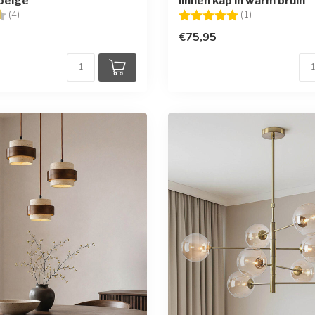
beige
linnen kap in warm bruin
g:
4.5 uit 5 sterren
Beoordeling:
5.0 uit 5 sterr
(4)
(1)
€75,95