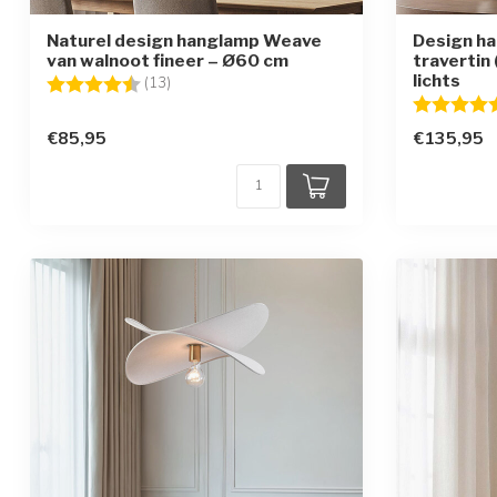
Naturel design hanglamp Weave
Design ha
van walnoot fineer – Ø60 cm
travertin 
lichts
Beoordeling:
4.8 uit 5 sterren
(13)
Beoordelin
€85,95
€135,95