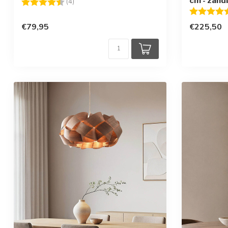
cm - zand
Beoordeling:
4.5 uit 5 sterren
(4)
Beoordelin
€79,95
€225,50