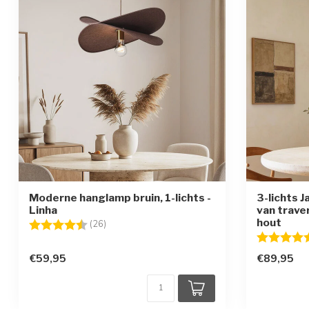
Moderne hanglamp bruin, 1-lichts -
3-lichts 
Linha
van trave
hout
Beoordeling:
4.7 uit 5 sterren
(26)
Beoordelin
€59,95
€89,95