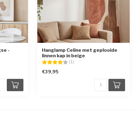
se -
Hanglamp Celine met geplooide
linnen kap in beige
ren
Beoordeling:
4.0 uit 5 sterren
(1)
€39,95