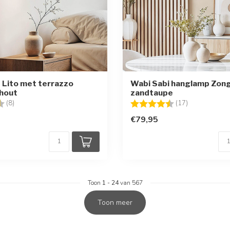
Lito met terrazzo
Wabi Sabi hanglamp Zong
 hout
zandtaupe
g:
4.5 uit 5 sterren
Beoordeling:
4.7 uit 5 ster
(8)
(17)
€79,95
Toon
1
-
24
van 567
Toon meer