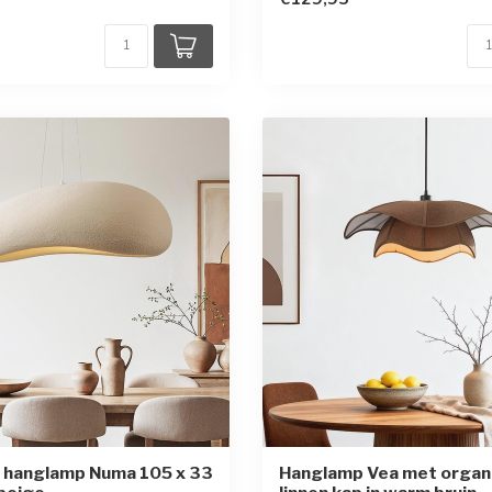
 hanglamp Numa 105 x 33
Hanglamp Vea met organ