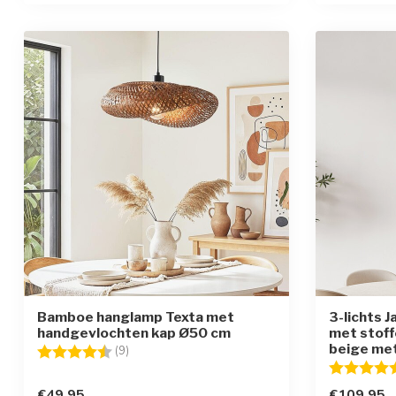
Bamboe hanglamp Texta met
3-lichts 
handgevlochten kap Ø50 cm
met stoff
beige me
Beoordeling:
4.7 uit 5 sterren
(9)
Beoordelin
€49,95
€109,95