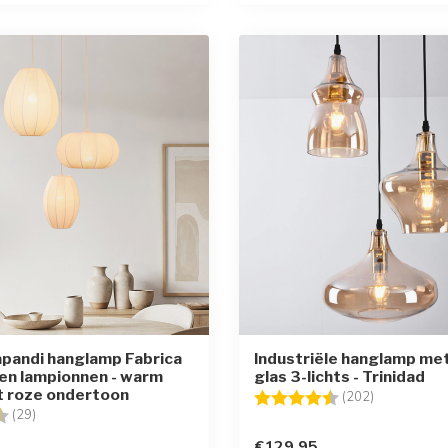
Japandi hanglamp Fabrica
Industriële hanglamp me
en lampionnen - warm
glas 3-lichts - Trinidad
t roze ondertoon
Beoordeling:
4.7 uit 5 st
(202)
g:
4.4 uit 5 sterren
(29)
€129,95