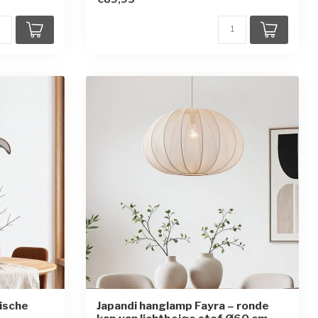
ische
Japandi hanglamp Fayra – ronde