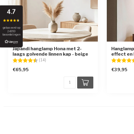
4.7
gebaseerd op
24393
beoordelingen
Japandi hanglamp Hona met 2-
Hanglamp 
laags golvende linnen kap - beige
effect en
Beoordeling:
4.9 uit 5 sterren
Beoordelin
(14)
€65,95
€39,95