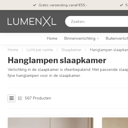
t*
Gratis verzending vanaf €55,-
5
Home
Binnenverlichting
Buitenverlic
Home
/
Licht per ruimte
/
Slaapkamer
/
Hanglampen slaapka
Hanglampen slaapkamer
Verlichting in de slaapkamer is sfeerbepalend. Met passende slaapk
fijne hanglampen voor in de slaapkamer.
567
Producten