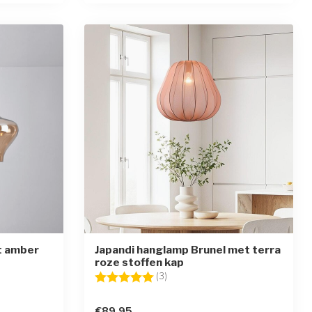
t amber
Japandi hanglamp Brunel met terra
roze stoffen kap
erren
Beoordeling:
5.0 uit 5 sterren
(3)
€89,95