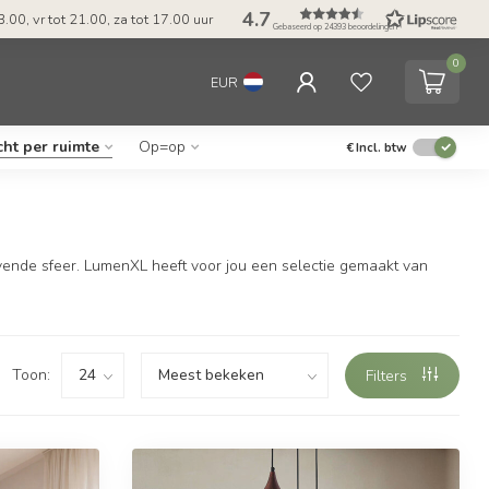
4.7
.00, vr tot 21.00, za tot 17.00 uur
Gebaseerd op 24393 beoordelingen
0
EUR
cht per ruimte
Op=op
€
Incl. btw
gevende sfeer. LumenXL heeft voor jou een selectie gemaakt van
Toon:
Filters