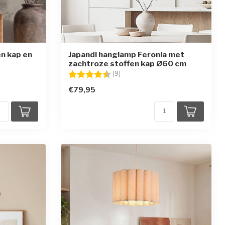
n kap en
Japandi hanglamp Feronia met
zachtroze stoffen kap Ø60 cm
en
Beoordeling:
4.7 uit 5 sterren
(9)
€79,95