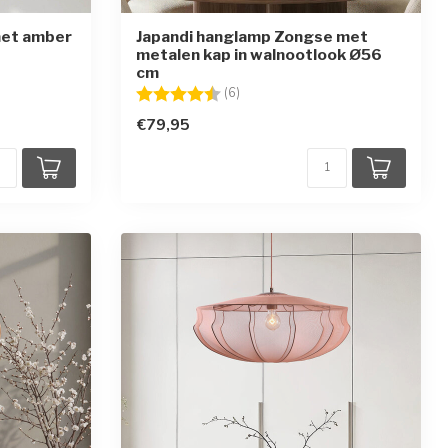
met amber
Japandi hanglamp Zongse met
metalen kap in walnootlook Ø56
cm
ren
Beoordeling:
4.7 uit 5 sterren
(6)
€79,95