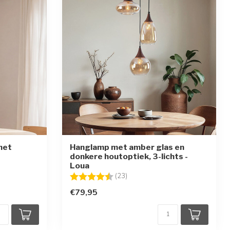
met
Hanglamp met amber glas en
donkere houtoptiek, 3-lichts -
Loua
en
Beoordeling:
4.8 uit 5 sterren
(23)
€79,95