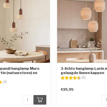
Japandi hanglamp Muro
3-lichts hanglamp Luvin 
rtin (natuursteen) en
gelaagde linnen kappen
Beoordeling:
4.2 uit 5 sterr
(5)
g:
5.0 uit 5 sterren
(3)
€95,95