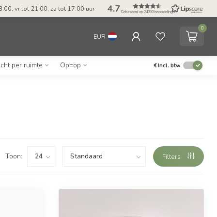
4.7
.00, vr tot 21.00, za tot 17.00 uur
Gebaseerd op 24393 beoordelingen
0
EUR
icht per ruimte
Op=op
€
Incl. btw
Toon:
Filters