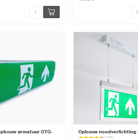
 opbouw armatuur OTG-
Opbouw noodverlichting
Beoordeling:
4.4 uit 5 ster
(10)