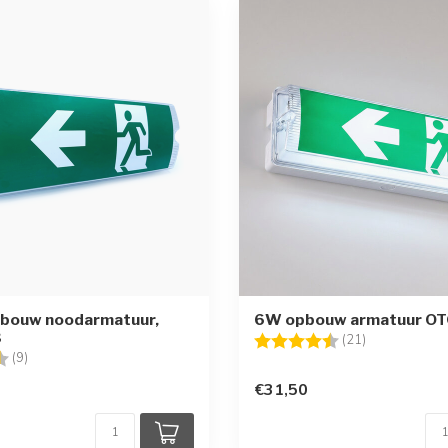
pbouw noodarmatuur,
6W opbouw armatuur O
3
Beoordeling:
4.7 uit 5 ster
(21)
g:
4.6 uit 5 sterren
(9)
€31,50