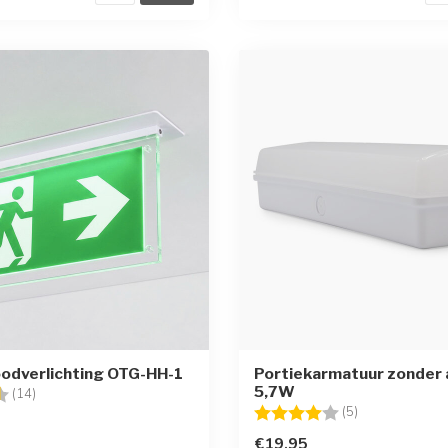
odverlichting OTG-HH-1
Portiekarmatuur zonder 
5,7W
g:
4.6 uit 5 sterren
(14)
Beoordeling:
4.0 uit 5 sterr
(5)
€19,95