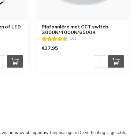
en of LED
Plafonnière met CCT switch
3000K/4000K/6500K
en
Beoordeling:
4.1 uit 5 sterren
(10)
€37,95
r zowel inbouw als opbouw toepassingen. De verlichting is geschikt