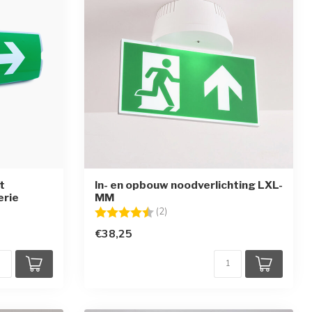
t
In- en opbouw noodverlichting LXL-
erie
MM
Beoordeling:
4.5 uit 5 sterren
(2)
€38,25