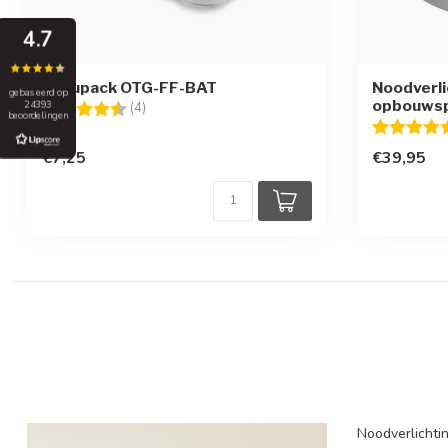
4.7
Accupack OTG-FF-BAT
Noodverli
gebaseerd op
opbouwsp
24393
Beoordeling:
4.8 uit 5 sterren
(4)
beoordelingen
Beoordelin
€7,25
€39,95
Noodverlichtin