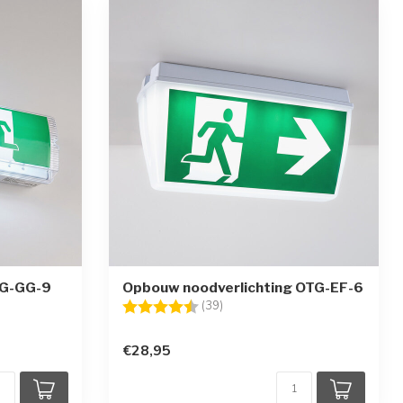
TG-GG-9
Opbouw noodverlichting OTG-EF-6
ren
Beoordeling:
4.8 uit 5 sterren
(39)
€28,95