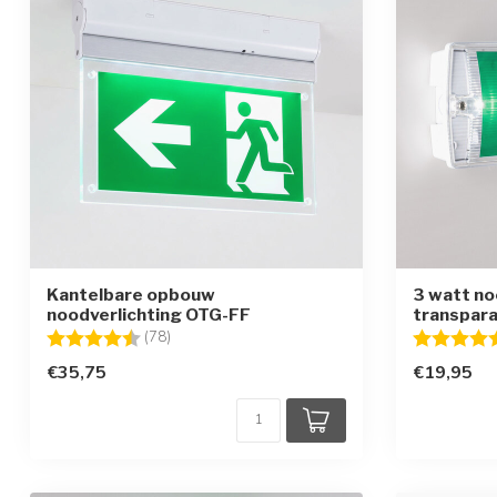
Kantelbare opbouw
3 watt no
noodverlichting OTG-FF
transpara
Beoordeling:
4.7 uit 5 sterren
Beoordelin
(78)
€35,75
€19,95