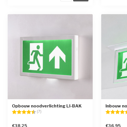
Opbouw noodverlichting LI-BAK
Inbouw no
Beoordeling:
4.6 uit 5 sterren
Beoordelin
(7)
€38,25
€36,95