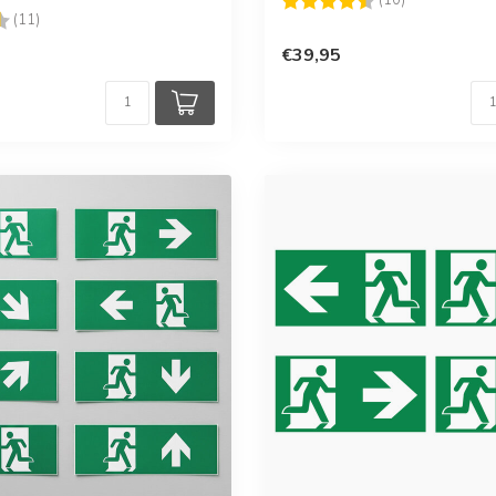
g:
4.6 uit 5 sterren
(11)
€39,95