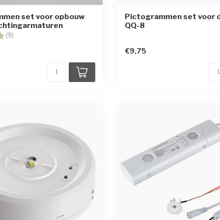
mmen set voor opbouw
Pictogrammen set voor 
ichtingarmaturen
QQ-8
g:
4.6 uit 5 sterren
(9)
€9,75