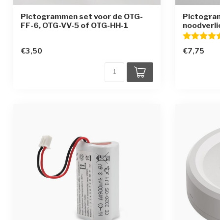
Pictogrammen set voor de OTG-
Pictogra
FF-6, OTG-VV-5 of OTG-HH-1
noodverl
Beoordelin
€3,50
€7,75