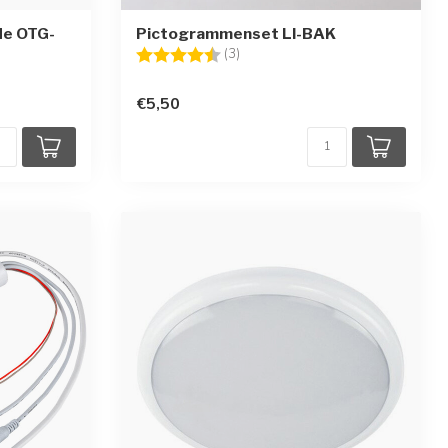
de OTG-
Pictogrammenset LI-BAK
Beoordeling:
4.7 uit 5 sterren
(3)
€5,50