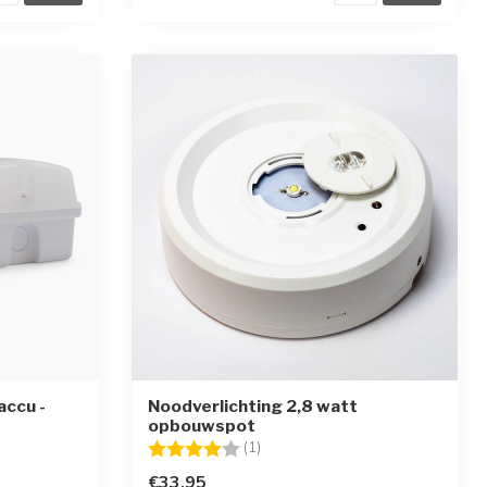
accu -
Noodverlichting 2,8 watt
opbouwspot
en
Beoordeling:
4.0 uit 5 sterren
(1)
€33,95