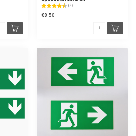
Beoordeling:
4.3 uit 5 sterren
(7)
€9,50