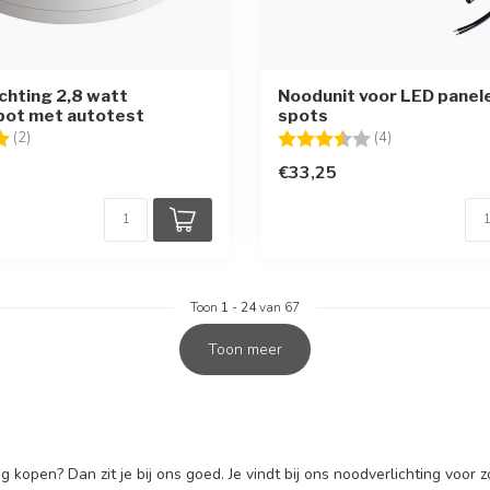
chting 2,8 watt
Noodunit voor LED panel
ot met autotest
spots
g:
5.0 uit 5 sterren
Beoordeling:
3.5 uit 5 sterr
(2)
(4)
€33,25
Toon
1
-
24
van 67
Toon meer
g kopen? Dan zit je bij ons goed. Je vindt bij ons noodverlichting voo