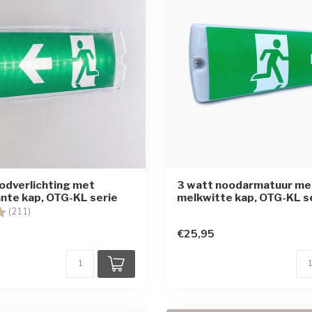
odverlichting met
3 watt noodarmatuur me
nte kap, OTG-KL serie
melkwitte kap, OTG-KL s
g:
4.8 uit 5 sterren
(211)
€25,95