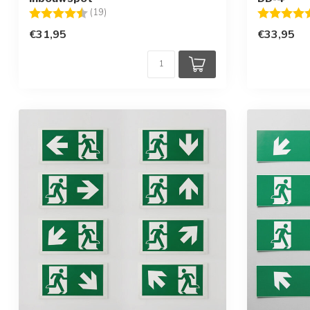
Beoordeling:
4.7 uit 5 sterren
Beoordelin
(19)
€31,95
€33,95