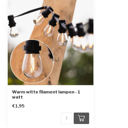
Kap
Transparant
Materiaal kap
Polycarbonaat
Beschermingsgraad
IP20 (buiten te
Opwarmtijd
Direct vol licht
Warm witte filament lampen - 1
watt
€1,95