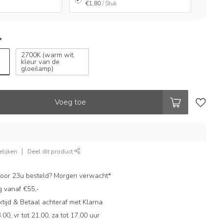
€1,80
/ Stuk
*
2700K (warm wit,
kleur van de
gloeilamp)
Voeg toe
lijken
Deel dit product
oor 23u besteld? Morgen verwacht*
g vanaf €55,-
ijd & Betaal achteraf met Klarna
.00, vr tot 21.00, za tot 17.00 uur