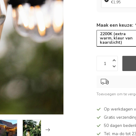
€1,95
Maak een keuze:
2200K (extra
warm, kleur van
kaarslicht)
Toevoegen om te verge
Op werkdagen v
Gratis verzendin
50 dagen bedenkt
Tel: ma-do tot 23