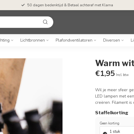
50 dagen bedenktijd & Betaal achteraf met Klarna
chting
Lichtbronnen
Plafondventilatoren
Diversen
L
Warm witt
€1,95
Incl. btw
Wil je meer sfeer ge
LED lampen met een 
creëren. Filament i
Staffelkorting
Geen korting
1 stuk