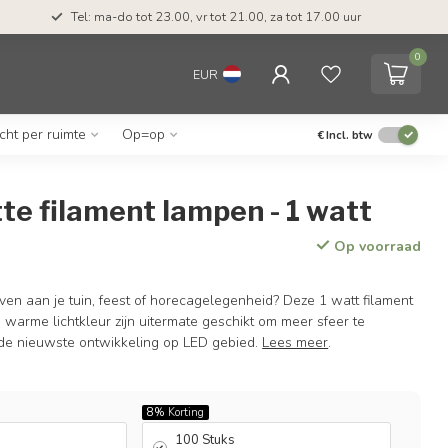
Tel: ma-do tot 23.00, vr tot 21.00, za tot 17.00 uur
0
EUR
icht per ruimte
Op=op
€
Incl. btw
e filament lampen - 1 watt
Op voorraad
ven aan je tuin, feest of horecagelegenheid? Deze 1 watt filament
warme lichtkleur zijn uitermate geschikt om meer sfeer te
s de nieuwste ontwikkeling op LED gebied.
Lees meer
.
8%
Korting
100 Stuks