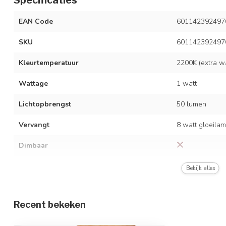
EAN Code
601142392497
SKU
601142392497
Kleurtemperatuur
2200K (extra w
Wattage
1 watt
Lichtopbrengst
50 lumen
Vervangt
8 watt gloeila
Dimbaar
Afmetingen
Ø4,5 x 8,5 cm
Bekijk alles
Nominale spanning
AC 220-240V 5
Recent bekeken
Fitting
E27 (grote fittin