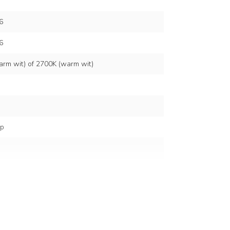
6
6
arm wit) of 2700K (warm wit)
mp
0/60 Hz
g)