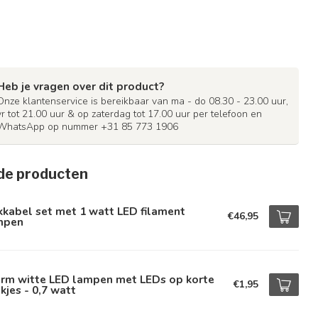
Heb je vragen over dit product?
Onze klantenservice is bereikbaar van ma - do 08.30 - 23.00 uur,
vr tot 21.00 uur & op zaterdag tot 17.00 uur per telefoon en
WhatsApp op nummer +31 85 773 1906
de producten
kkabel set met 1 watt LED filament
€46,95
mpen
rm witte LED lampen met LEDs op korte
€1,95
kjes - 0,7 watt