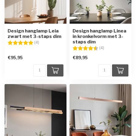
Design hanglamp Leia
Design hanglamp Linea
zwart met 3-staps dim
in kronkelvorm met 3-
staps dim
Beoordeling:
5.0 uit 5 sterren
(4)
Beoordeling:
4.5 uit 5 sterren
(4)
€95,95
€89,95