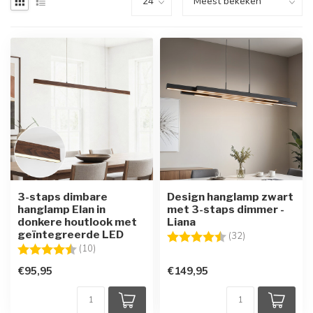
3-staps dimbare
Design hanglamp zwart
hanglamp Elan in
met 3-staps dimmer -
donkere houtlook met
Liana
geïntegreerde LED
Beoordeling:
4.4 uit 5 sterre
(32)
Beoordeling:
4.6 uit 5 sterren
(10)
€95,95
€149,95