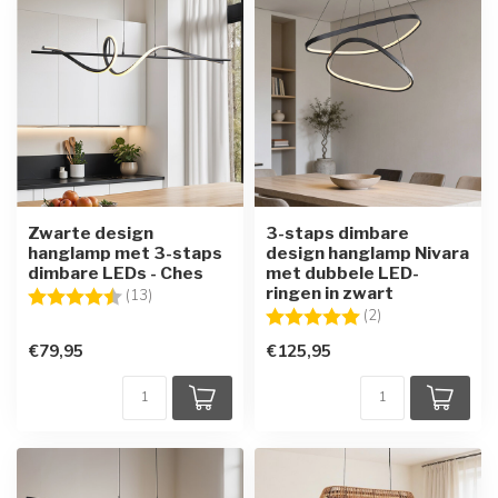
Zwarte design
3-staps dimbare
hanglamp met 3-staps
design hanglamp Nivara
dimbare LEDs - Ches
met dubbele LED-
ringen in zwart
Beoordeling:
4.8 uit 5 sterren
(13)
Beoordeling:
5.0 uit 5 sterren
(2)
€79,95
€125,95