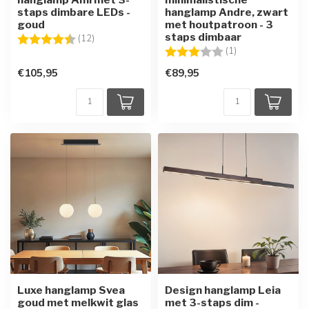
staps dimbare LEDs -
hanglamp Andre, zwart
goud
met houtpatroon - 3
staps dimbaar
Beoordeling:
4.7 uit 5 sterren
(12)
Beoordeling:
3.0 uit 5 sterren
(1)
€105,95
€89,95
Luxe hanglamp Svea
Design hanglamp Leia
goud met melkwit glas
met 3-staps dim -