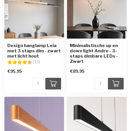
Design hanglamp Leia
Minimalistische up en
met 3 staps dim - zwart
down light Andre - 3-
met licht hout
staps dimbare LEDs -
Zwart
Beoordeling:
4.5 uit 5 sterren
(11)
€95,95
€89,95