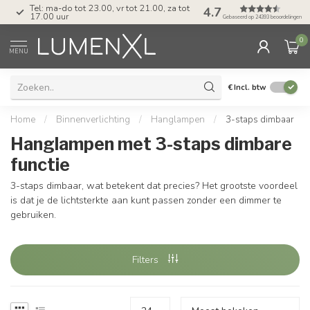
Tel: ma-do tot 23.00, vr tot 21.00, za tot
4.7
17.00 uur
Gebaseerd op 24393 beoordelingen
0
MENU
€
Incl. btw
Home
/
Binnenverlichting
/
Hanglampen
/
3-staps dimbaar
Hanglampen met 3-staps dimbare
functie
3-staps dimbaar, wat betekent dat precies? Het grootste voordeel
is dat je de lichtsterkte aan kunt passen zonder een dimmer te
gebruiken.
Filters