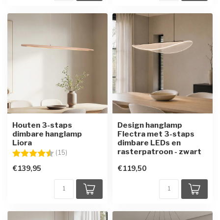
Houten 3-staps
Design hanglamp
dimbare hanglamp
Flectra met 3-staps
Liora
dimbare LEDs en
rasterpatroon - zwart
Beoordeling:
4.7 uit 5 sterren
(15)
€139,95
€119,50