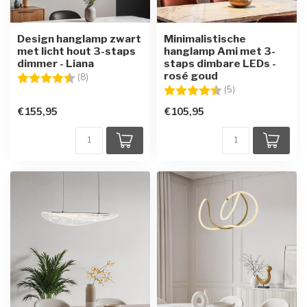
Design hanglamp zwart
Minimalistische
met licht hout 3-staps
hanglamp Ami met 3-
dimmer - Liana
staps dimbare LEDs -
rosé goud
Beoordeling:
4.6 uit 5 sterren
(8)
Beoordeling:
4.6 uit 5 sterren
(5)
€155,95
€105,95