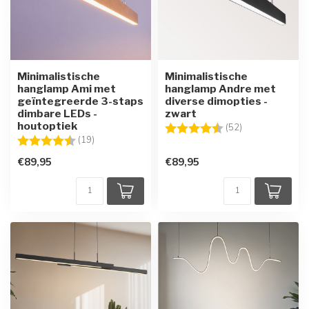
Minimalistische
Minimalistische
hanglamp Ami met
hanglamp Andre met
geïntegreerde 3-staps
diverse dimopties -
dimbare LEDs -
zwart
houtoptiek
Beoordeling:
4.6 uit 5 sterre
(52)
Beoordeling:
4.1 uit 5 sterren
(19)
€89,95
€89,95