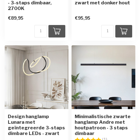
- 3-staps dimbaar,
zwart met donker hout
2700K
€89,95
€95,95
Design hanglamp
Minimalistische zwarte
Lunara met
hanglamp Andre met
geïntegreerde 3-staps
houtpatroon - 3 staps
dimbare LEDs - zwart
dimbaar
Beoordeling:
5.0 uit 5 sterren
(1)