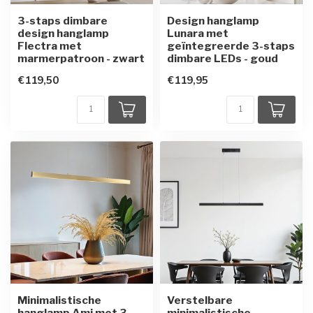
3-staps dimbare
Design hanglamp
design hanglamp
Lunara met
Flectra met
geïntegreerde 3-staps
marmerpatroon - zwart
dimbare LEDs - goud
€119,50
€119,95
Minimalistische
Verstelbare
hanglamp Ami met 3-
minimalistische