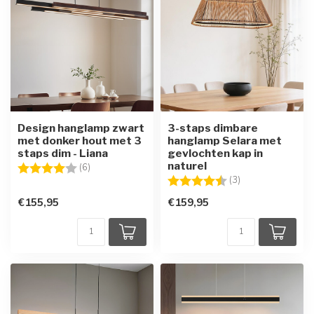
Design hanglamp zwart
3-staps dimbare
met donker hout met 3
hanglamp Selara met
staps dim - Liana
gevlochten kap in
naturel
Beoordeling:
4.0 uit 5 sterren
(6)
Beoordeling:
4.3 uit 5 sterren
(3)
€155,95
€159,95