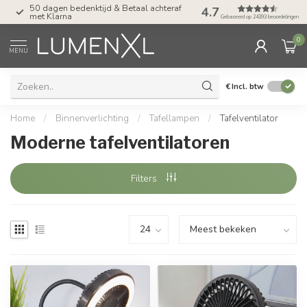
raf
Tel: ma-do tot 23.00, vr tot 21.00, za tot
4.7
17.00 uur
Gebaseerd op 24393 beoordelingen
0
MENU
€
Incl. btw
Home
/
Binnenverlichting
/
Tafellampen
/
Tafelventilator
Moderne tafelventilatoren
Filters