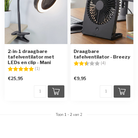
2-in-1 draagbare
Draagbare
tafelventilator met
tafelventilator - Breezy
LEDs en clip - Mani
Beoordeling:
2.8 uit 5 sterren
(4)
Beoordeling:
5.0 uit 5 sterren
(1)
€25,95
€9,95
Toon
1
-
2
van 2