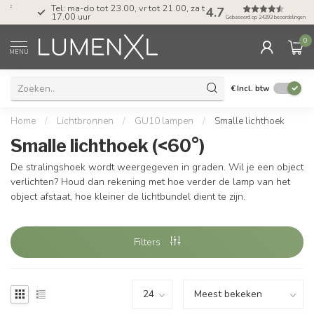
Tel: ma-do tot 23.00, vr tot 21.00, za tot
4.7
17.00 uur
Gebaseerd op 24393 beoordelingen
0
MENU
€
Incl. btw
Home
/
Lichtbronnen
/
GU10 lampen
/
Smalle lichthoek
Smalle lichthoek (<60°)
De stralingshoek wordt weergegeven in graden. Wil je een object
verlichten? Houd dan rekening met hoe verder de lamp van het
object afstaat, hoe kleiner de lichtbundel dient te zijn.
Filters