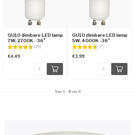
GU10 dimbare LED lamp
GU10 dimbare LED lamp
7W, 2700K - 36°
5W, 4000K -36°
Beoordeling:
4.3 uit 5 sterren
Beoordeling:
4.7 uit 5 sterren
(25)
(7)
€4,49
€3,99
Toon
1
-
8
van 8