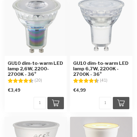
GU10 dim-to-warm LED
GU10 dim-to-warm LED
lamp 2,6W, 2200-
lamp 6,7W, 2200K -
2700K - 36°
2700K - 36°
Beoordeling:
4.7 uit 5 sterren
Beoordeling:
4.6 uit 5 sterre
(20)
(41)
€3,49
€4,99