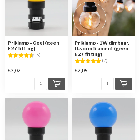
Priklamp - Geel (geen
Priklamp - 1W dimbaar,
E27 fitting)
U-vorm filament (geen
E27 fitting)
Beoordeling:
4.8 uit 5 sterren
(5)
Beoordeling:
5.0 uit 5 sterren
(2)
€2,02
€2,05