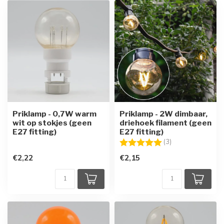
Priklamp - 0,7W warm
Priklamp - 2W dimbaar,
wit op stokjes (geen
driehoek filament (geen
E27 fitting)
E27 fitting)
Beoordeling:
5.0 uit 5 sterren
(3)
€2,22
€2,15