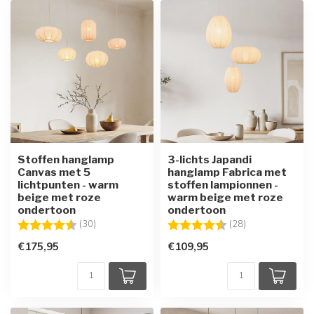
Stoffen hanglamp
3-lichts Japandi
Canvas met 5
hanglamp Fabrica met
lichtpunten - warm
stoffen lampionnen -
beige met roze
warm beige met roze
ondertoon
ondertoon
Beoordeling:
4.1 uit 5 sterren
Beoordeling:
4.4 uit 5 sterre
(30)
(28)
€175,95
€109,95