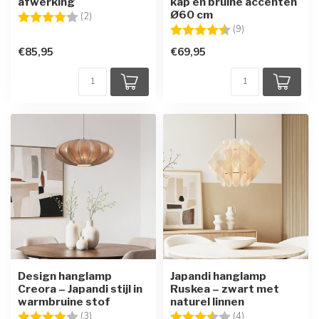
afwerking
kap en bruine accenten
Ø60 cm
Beoordeling:
4.0 uit 5 sterren
(2)
Beoordeling:
4.9 uit 5 sterren
(9)
€85,95
€69,95
Design hanglamp
Japandi hanglamp
Creora – Japandi stijl in
Ruskea – zwart met
warmbruine stof
naturel linnen
Beoordeling:
4.0 uit 5 sterren
Beoordeling:
3.5 uit 5 sterren
(3)
(4)