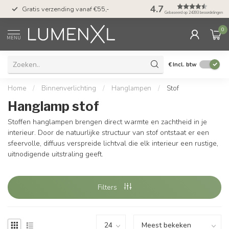
50 dagen bedenktijd &
4.7
Gratis verzending vanaf €55,-
met Klarna
Gebaseerd op 24393 beoordelingen
0
MENU
€
Incl. btw
Home
/
Binnenverlichting
/
Hanglampen
/
Stof
Hanglamp stof
Stoffen hanglampen brengen direct warmte en zachtheid in je
interieur. Door de natuurlijke structuur van stof ontstaat er een
sfeervolle, diffuus verspreide lichtval die elk interieur een rustige,
uitnodigende uitstraling geeft.
Filters