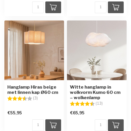
Hanglamp Hiras beige
Witte hanglamp in
met linnen kap Ø60 cm
wolkvorm Kumo 60 cm
– wolkenlamp
Beoordeling:
3.3 uit 5 sterren
(3)
Beoordeling:
4.2 uit 5 sterre
(13)
€55,95
€65,95