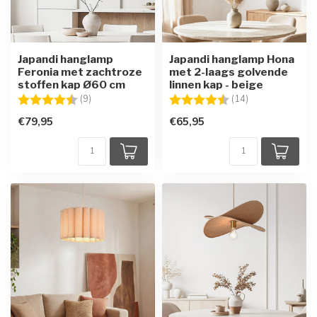
Japandi hanglamp
Japandi hanglamp Hona
Feronia met zachtroze
met 2-laags golvende
stoffen kap Ø60 cm
linnen kap - beige
Beoordeling:
4.7 uit 5 sterren
Beoordeling:
4.9 uit 5 sterre
(9)
(14)
€79,95
€65,95