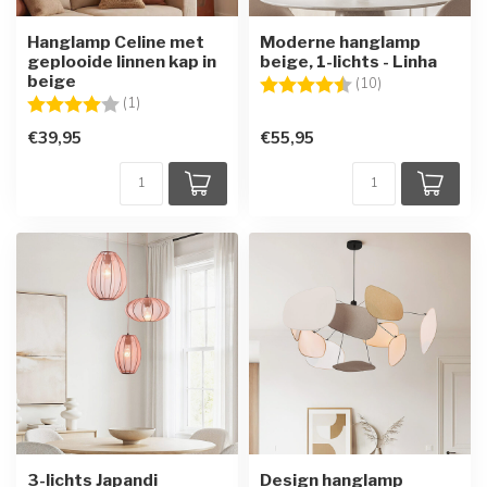
Hanglamp Celine met
Moderne hanglamp
geplooide linnen kap in
beige, 1-lichts - Linha
beige
Beoordeling:
4.8 uit 5 sterre
(10)
Beoordeling:
4.0 uit 5 sterren
(1)
€39,95
€55,95
3-lichts Japandi
Design hanglamp