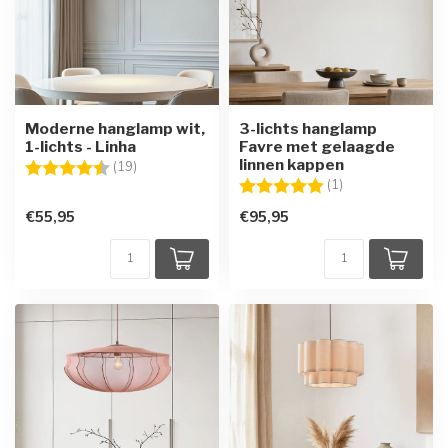
Moderne hanglamp wit,
3-lichts hanglamp
1-lichts - Linha
Favre met gelaagde
linnen kappen
Beoordeling:
4.1 uit 5 sterren
(19)
Beoordeling:
5.0 uit 5 sterren
(1)
€55,95
€95,95