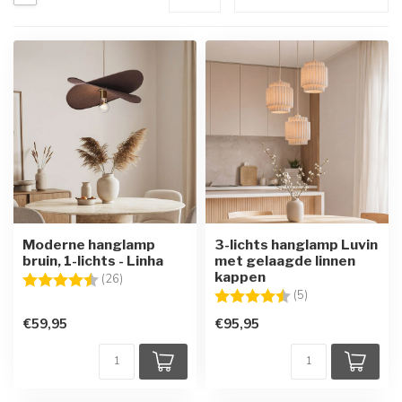
Moderne hanglamp
3-lichts hanglamp Luvin
bruin, 1-lichts - Linha
met gelaagde linnen
kappen
Beoordeling:
4.7 uit 5 sterren
(26)
Beoordeling:
4.2 uit 5 sterren
(5)
€59,95
€95,95