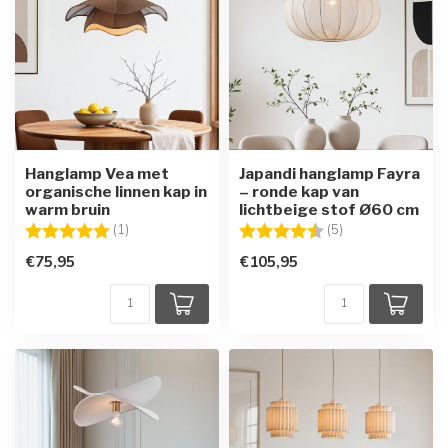
Hanglamp Vea met
Japandi hanglamp Fayra
organische linnen kap in
– ronde kap van
warm bruin
lichtbeige stof Ø60 cm
Beoordeling:
5.0 uit 5 sterren
Beoordeling:
4.8 uit 5 sterren
(1)
(5)
€75,95
€105,95