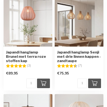
Japandi hanglamp
Japandi hanglamp Senji
Brunel met terra roze
met drie linnen kappen -
stoffen kap
zandtaupe
Beoordeling:
5.0 uit 5 sterren
Beoordeling:
4.6 uit 5 sterren
(3)
(7)
€89,95
€75,95