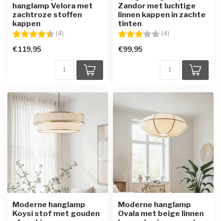
hanglamp Velora met
Zandor met luchtige
zachtroze stoffen
linnen kappen in zachte
kappen
tinten
Beoordeling:
4.8 uit 5 sterren
Beoordeling:
3.0 uit 5 sterren
(4)
(4)
€119,95
€99,95
Moderne hanglamp
Moderne hanglamp
Koysi stof met gouden
Ovala met beige linnen