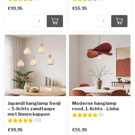
€99,95
€55,95
Japandi hanglamp Senji
Moderne hanglamp
– 5-lichts zandtaupe
rood, 1-lichts - Linha
met linnen kappen
Beoordeling:
5.0 uit 5 sterren
(5)
Beoordeling:
4.9 uit 5 sterren
(10)
€99,95
€55,95