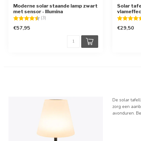
Moderne solar staande lamp zwart
Solar taf
met sensor - Illumina
vlameffe
Beoordeling:
4.3 uit 5 sterren
Beoordelin
(3)
€57,95
€29,50
De solar tafel
zorg een aanbo
avonduren. Bek