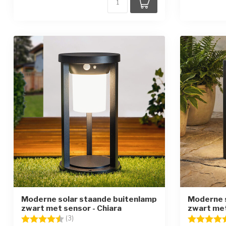
Moderne solar staande buitenlamp
Moderne s
zwart met sensor - Chiara
zwart met
Beoordeling:
4.7 uit 5 sterren
Beoordelin
(3)