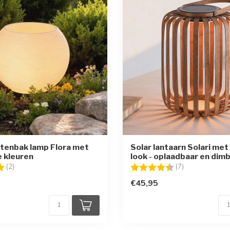
ntenbak lamp Flora met
Solar lantaarn Solari me
e kleuren
look - oplaadbaar en dim
g:
5.0 uit 5 sterren
Beoordeling:
4.3 uit 5 sterr
(2)
(7)
€45,95