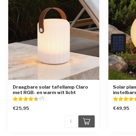
Draagbare solar tafellamp Claro
Solar pla
met RGB- en warm wit licht
instelbar
Beoordeling:
4.6 uit 5 sterren
Beoordelin
(7)
€25,95
€49,95