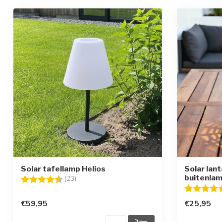
Solar tafellamp Helios
Solar lan
buitenla
Beoordeling:
4.4 uit 5 sterren
(23)
Beoordelin
€59,95
€25,95