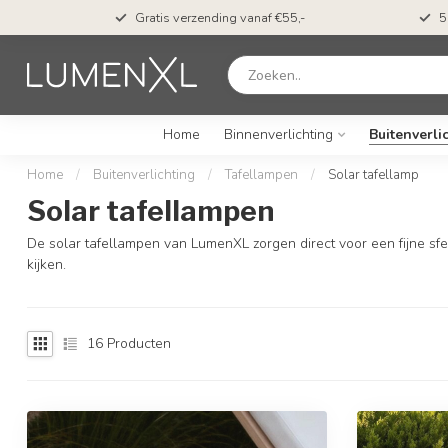
ing
Gratis verzending vanaf €55,-
5
Home
Binnenverlichting
Buitenverli
Home
/
Buitenverlichting
/
Tafellampen
/
Solar tafellamp
Solar tafellampen
De solar tafellampen van LumenXL zorgen direct voor een fijne sfeer
kijken.
16
Producten