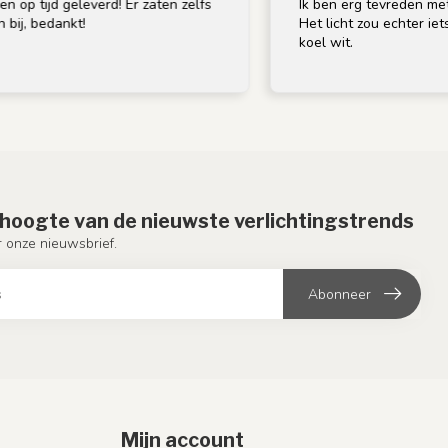
leverd! Er zaten zelfs
Ik ben erg tevreden met de lamp; de 
t!
Het licht zou echter iets warmer moge
koel wit.
e hoogte van de nieuwste verlichtingstrends
or onze nieuwsbrief.
Abonneer
Mijn account