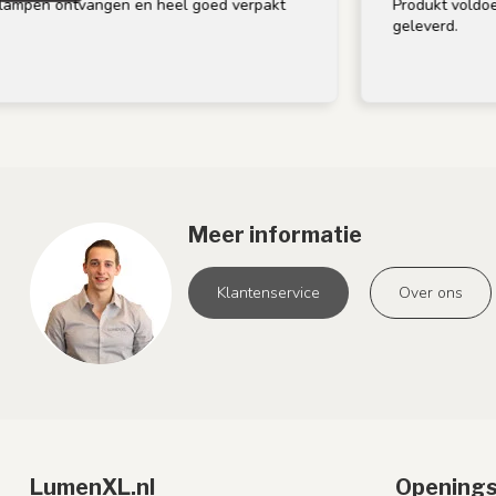
vangen en heel goed verpakt
Produkt voldoet aan omschr
geleverd.
Meer informatie
Klantenservice
Over ons
LumenXL.nl
Openings