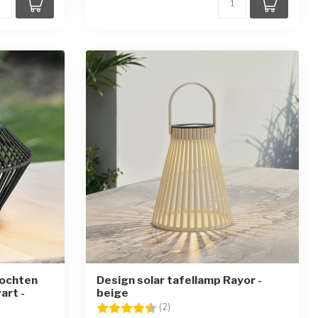
lochten
Design solar tafellamp Rayor -
art -
beige
Beoordeling:
4.5 uit 5 sterren
(2)