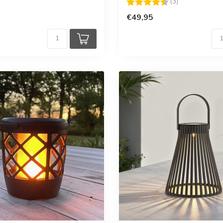
Beoordeling:
4.7 uit 5 sterr
(3)
€49,95