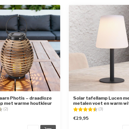
taarn Photis – draadloze
Solar tafellamp Lucen m
mp met warme houtkleur
metalen voet en warm wit
g:
4.5 uit 5 sterren
Beoordeling:
4.3 uit 5 sterr
(2)
(3)
€29,95