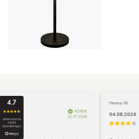
4.7
Herma W
KOPER
04.08.2026
31.07.2026
gebaseerd op
24393
beoordelingen