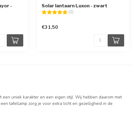
ayor -
Solar lantaarn Luxon - zwart
Beoordeling:
5.0 uit 5 sterren
(1)
en
€31,50
ft een uniek karakter en een eigen stijl. Wij hebben daarom met
en tafellamp zorg je voor extra licht en gezelligheid in de