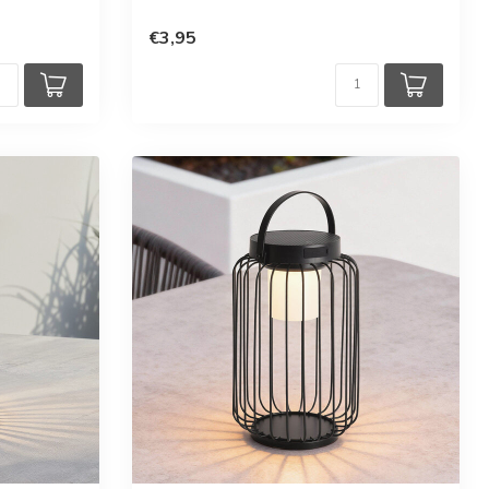
en
€3,95