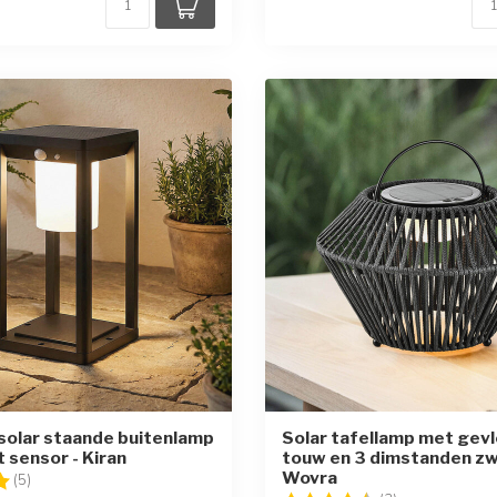
olar staande buitenlamp
Solar tafellamp met gev
 sensor - Kiran
touw en 3 dimstanden zw
Wovra
g:
5.0 uit 5 sterren
(5)