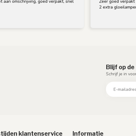
ijving, goed verpakt, snel
Zeer goed verpakt en op tijd ge
2 extra gloeilampen bij, bedank
Blijf op d
Schrijf je in vo
tijden klantenservice
Informatie