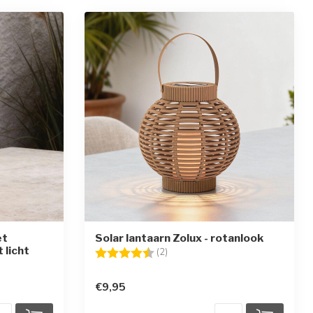
et
Solar lantaarn Zolux - rotanlook
 licht
Beoordeling:
4.5 uit 5 sterren
(2)
en
€9,95