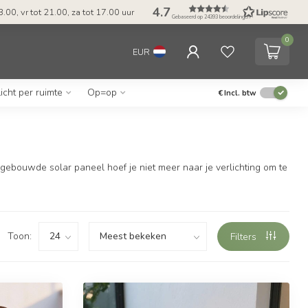
4.7
.00, vr tot 21.00, za tot 17.00 uur
Gebaseerd op 24393 beoordelingen
0
EUR
Licht per ruimte
Op=op
€
Incl. btw
ingebouwde solar paneel hoef je niet meer naar je verlichting om te
Toon:
Filters