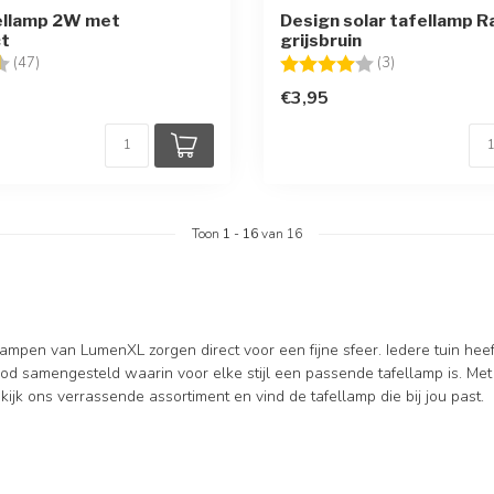
ellamp 2W met
Design solar tafellamp R
ct
grijsbruin
g:
4.8 uit 5 sterren
Beoordeling:
4.0 uit 5 sterr
(47)
(3)
€3,95
Toon
1
-
16
van 16
lampen van LumenXL zorgen direct voor een fijne sfeer. Iedere tuin hee
d samengesteld waarin voor elke stijl een passende tafellamp is. Met e
ijk ons verrassende assortiment en vind de tafellamp die bij jou past.