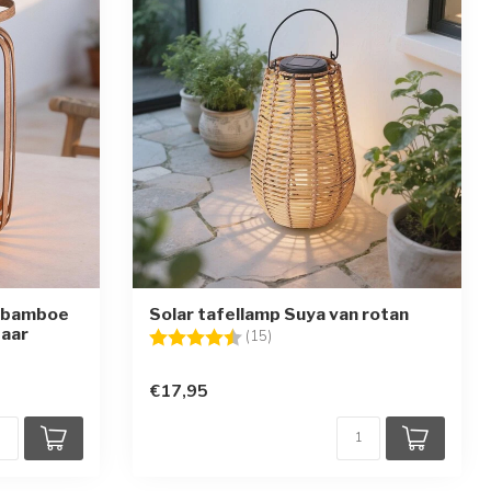
t bamboe
Solar tafellamp Suya van rotan
baar
Beoordeling:
4.5 uit 5 sterren
(15)
en
€17,95