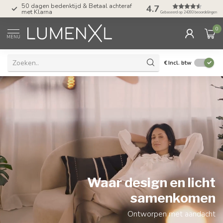
Tel: ma-do tot 23.00, vr tot 21.00, za tot
4.7
17.00 uur
Gebaseerd op 24393 beoordelingen
0
MENU
€
Incl. btw
Waar design en licht
samenkomen
Ontworpen met aandacht