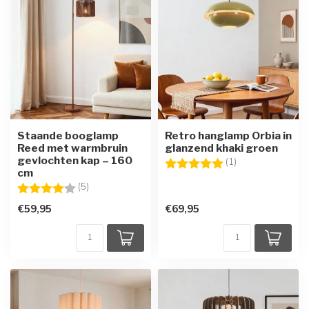
Staande booglamp
Retro hanglamp Orbia in
Reed met warmbruin
glanzend khaki groen
gevlochten kap – 160
Beoordeling:
5.0 uit 5 sterren
(1)
cm
Beoordeling:
4.0 uit 5 sterren
(5)
€59,95
€69,95