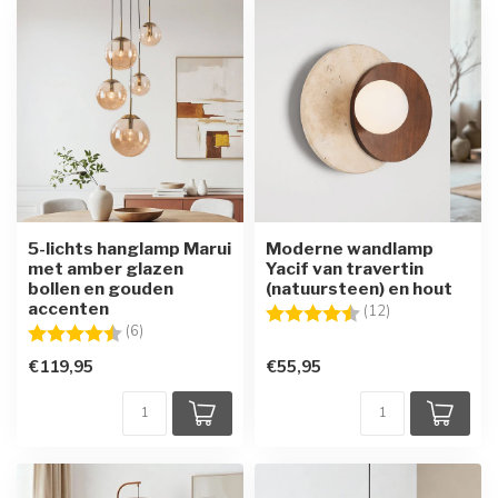
5-lichts hanglamp Marui
Moderne wandlamp
met amber glazen
Yacif van travertin
bollen en gouden
(natuursteen) en hout
accenten
Beoordeling:
4.4 uit 5 sterre
(12)
Beoordeling:
4.8 uit 5 sterren
(6)
€119,95
€55,95