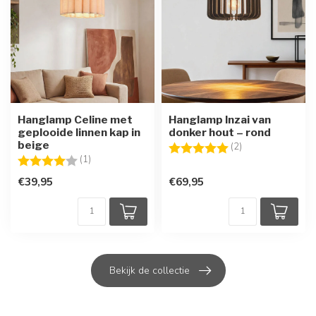
Hanglamp Celine met
Hanglamp Inzai van
geplooide linnen kap in
donker hout – rond
beige
Beoordeling:
5.0 uit 5 sterren
(2)
Beoordeling:
4.0 uit 5 sterren
(1)
€39,95
€69,95
Bekijk de collectie