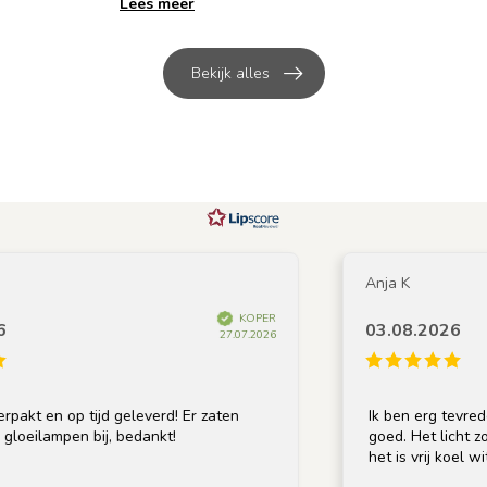
Lees meer
Bekijk alles
Anja K
KOPER
03.08.2026
27.07.2026
everd! Er zaten
Ik ben erg tevreden met de lamp; de k
dankt!
goed. Het licht zou echter iets warm
het is vrij koel wit.