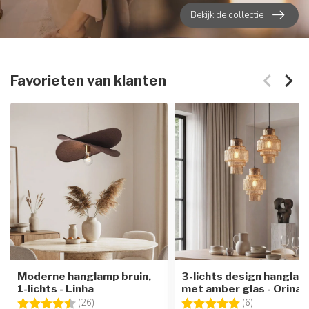
Bekijk de collectie
Favorieten van klanten
Moderne hanglamp bruin,
3-lichts design hangla
1-lichts - Linha
met amber glas - Orina
Beoordeling:
4.7 uit 5 sterren
Beoordeling:
5.0 uit 5 ste
(26)
(6)