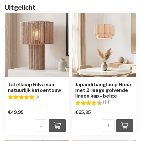
Uitgelicht
Tafellamp Rilva van
Japandi hanglamp Hona
natuurlijk katoentouw
met 2-laags golvende
linnen kap - beige
Beoordeling:
5.0 uit 5 sterren
(5)
Beoordeling:
4.9 uit 5 sterre
(14)
€49,95
€65,95