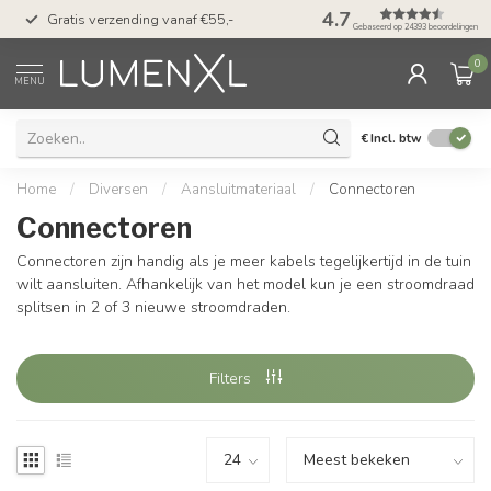
50 dagen bedenktijd &
4.7
Gratis verzending vanaf €55,-
met Klarna
Gebaseerd op 24393 beoordelingen
0
MENU
€
Incl. btw
Home
/
Diversen
/
Aansluitmateriaal
/
Connectoren
Connectoren
Connectoren zijn handig als je meer kabels tegelijkertijd in de tuin
wilt aansluiten. Afhankelijk van het model kun je een stroomdraad
splitsen in 2 of 3 nieuwe stroomdraden.
Filters