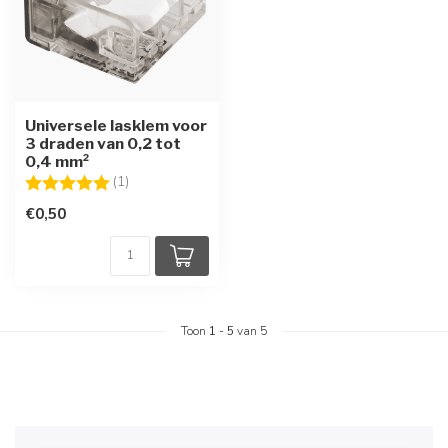
Universele lasklem voor
3 draden van 0,2 tot
0,4 mm²
Beoordeling:
5.0 uit 5 sterren
(1)
€0,50
Toon
1
-
5
van 5