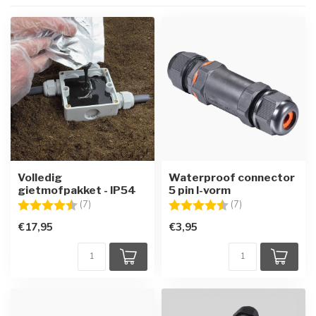
Volledig
Waterproof connector
gietmofpakket - IP54
5 pin I-vorm
Beoordeling:
4.9 uit 5 sterren
Beoordeling:
4.1 uit 5 sterren
(7)
(7)
€17,95
€3,95