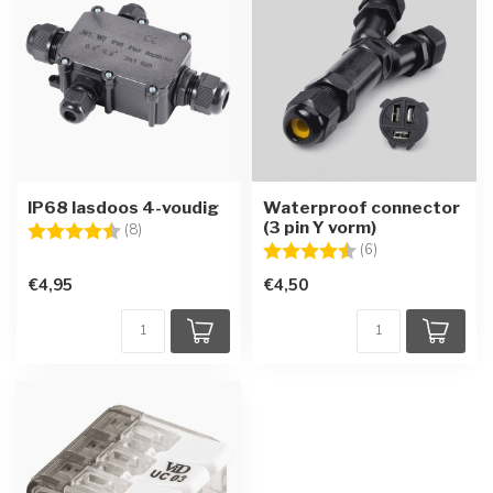
IP68 lasdoos 4-voudig
Waterproof connector
(3 pin Y vorm)
Beoordeling:
4.3 uit 5 sterren
(8)
Beoordeling:
4.5 uit 5 sterren
(6)
€4,95
€4,50