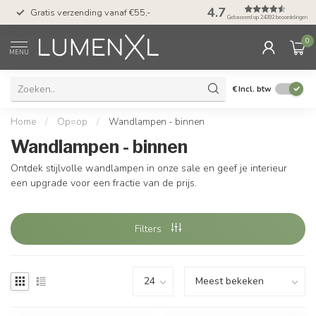
50 dagen bedenktijd &
4.7
Gratis verzending vanaf €55,-
met Klarna
Gebaseerd op 24393 beoordelingen
0
MENU
€
Incl. btw
Home
/
Op=op
/
Wandlampen - binnen
Wandlampen - binnen
Ontdek stijlvolle wandlampen in onze sale en geef je interieur
een upgrade voor een fractie van de prijs.
Filters