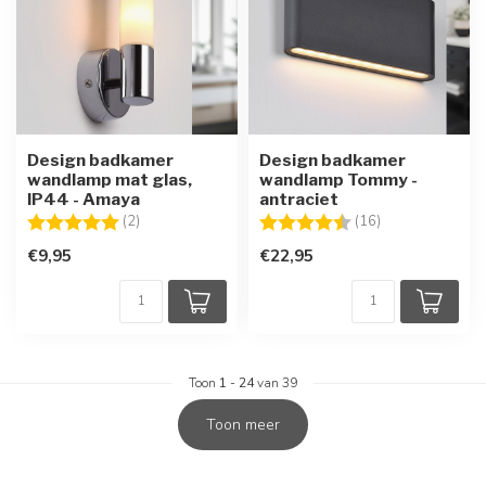
Design badkamer
Design badkamer
wandlamp mat glas,
wandlamp Tommy -
IP44 - Amaya
antraciet
Beoordeling:
5.0 uit 5 sterren
Beoordeling:
4.8 uit 5 sterre
(2)
(16)
€9,95
€22,95
Toon
1
-
24
van 39
Toon meer