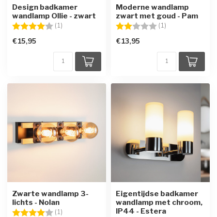
Design badkamer
Moderne wandlamp
wandlamp Ollie - zwart
zwart met goud - Pam
Beoordeling:
4.0 uit 5 sterren
Beoordeling:
2.0 uit 5 sterren
(1)
(1)
€15,95
€13,95
Zwarte wandlamp 3-
Eigentijdse badkamer
lichts - Nolan
wandlamp met chroom,
IP44 - Estera
Beoordeling:
4.0 uit 5 sterren
(1)