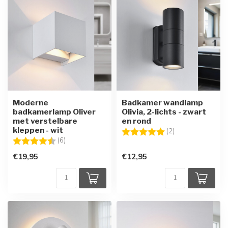
Moderne
Badkamer wandlamp
badkamerlamp Oliver
Olivia, 2-lichts - zwart
met verstelbare
en rond
kleppen - wit
Beoordeling:
5.0 uit 5 sterren
(2)
Beoordeling:
4.5 uit 5 sterren
(6)
€19,95
€12,95