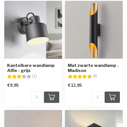
Kantelbare wandlamp
Mat zwarte wandlamp -
Alfie - grijs
Madison
Beoordeling:
3.0 uit 5 sterren
Beoordeling:
4.7 uit 5 sterren
(1)
(9)
€9,95
€12,95