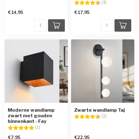
Beoordeling:
4.7 uit 5 sterren
(3)
€14,95
€17,95
Moderne wandlamp
Zwarte wandlamp Taj
zwart met gouden
Beoordeling:
4.5 uit 5 sterren
(2)
binnenkant - Fay
Beoordeling:
5.0 uit 5 sterren
(1)
€7,95
€22,95