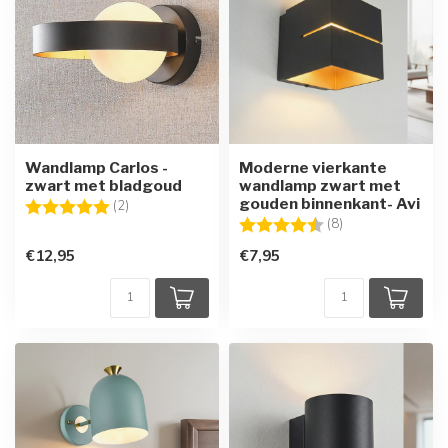
Wandlamp Carlos -
Moderne vierkante
zwart met bladgoud
wandlamp zwart met
gouden binnenkant- Avi
Beoordeling:
5.0 uit 5 sterren
(2)
Beoordeling:
4.9 uit 5 sterren
(8)
€12,95
€7,95