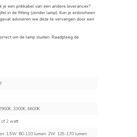
ik je een prikkabel van een andere leverancier?
fel in de fitting (zonder lamp). Kun je erdoorheen
t geval adviseren we deze te vervangen door een
 correct om de lamp sluiten. Raadpleeg de
7
2900K, 3300K, 6600K
 of 2 watt
n. 1,5W: 80-110 lumen. 2W: 125-170 lumen.