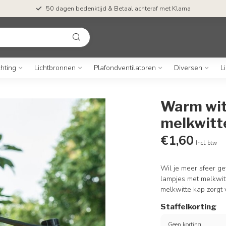
50 dagen bedenktijd & Betaal achteraf met Klarna
chting
Lichtbronnen
Plafondventilatoren
Diversen
L
Warm wit
melkwitt
€1,60
Incl. btw
Wil je meer sfeer g
lampjes met melkwitt
melkwitte kap zorgt 
Staffelkorting
Geen korting