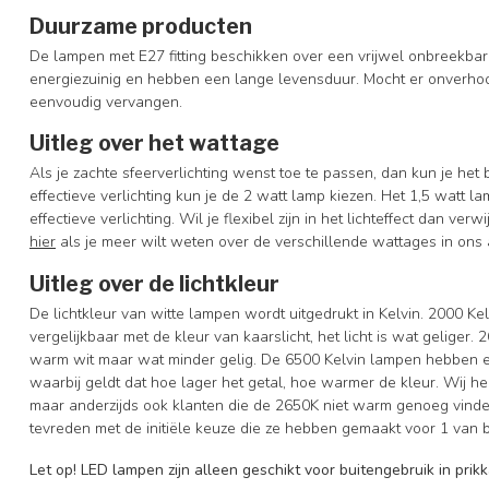
Duurzame producten
De lampen met E27 fitting beschikken over een vrijwel onbreekba
energiezuinig en hebben een lange levensduur. Mocht er onverhoo
eenvoudig vervangen.
Uitleg over het wattage
Als je zachte sfeerverlichting wenst toe te passen, dan kun je het 
effectieve verlichting kun je de 2 watt lamp kiezen. Het 1,5 watt
effectieve verlichting. Wil je flexibel zijn in het lichteffect dan v
hier
als je meer wilt weten over de verschillende wattages in ons 
Uitleg over de lichtkleur
De lichtkleur van witte lampen wordt uitgedrukt in Kelvin. 2000 Kel
vergelijkbaar met de kleur van kaarslicht, het licht is wat geliger.
warm wit maar wat minder gelig. De 6500 Kelvin lampen hebben ee
waarbij geldt dat hoe lager het getal, hoe warmer de kleur. Wij 
maar anderzijds ook klanten die de 2650K niet warm genoeg vinden
tevreden met de initiële keuze die ze hebben gemaakt voor 1 van b
Let op
! LED lampen zijn alleen geschikt voor buitengebruik in pr