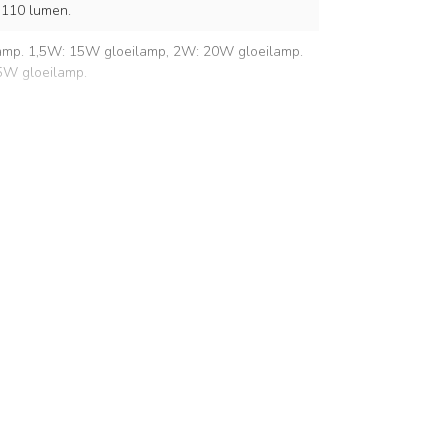
-110 lumen.
mp. 1,5W: 15W gloeilamp, 2W: 20W gloeilamp.
5W gloeilamp.
n keuze
0/60 Hz
g)
 gebruiken in een geschikte IP44 prikkabel)