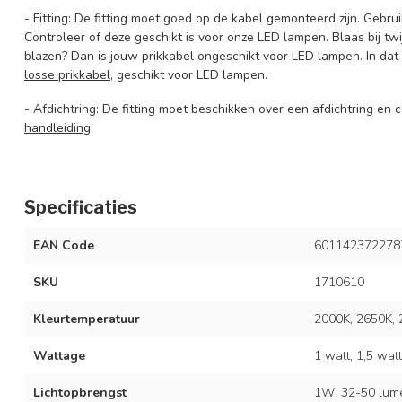
- Fitting: De fitting moet goed op de kabel gemonteerd zijn. Gebru
Controleer of deze geschikt is voor onze LED lampen. Blaas bij twij
blazen? Dan is jouw prikkabel ongeschikt voor LED lampen. In da
losse prikkabel
, geschikt voor LED lampen.
- Afdichtring: De fitting moet beschikken over een afdichtring en
handleiding
.
Specificaties
EAN Code
601142372278
SKU
1710610
Kleurtemperatuur
2000K, 2650K, 
Wattage
1 watt, 1,5 watt
Lichtopbrengst
1W: 32-50 lume