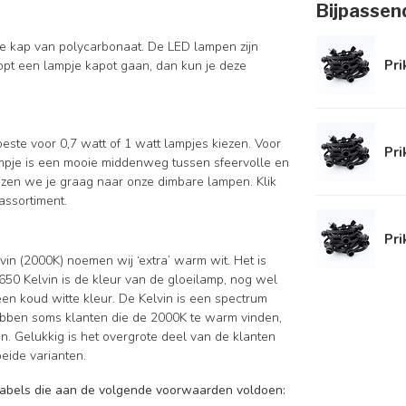
Bijpassen
re kap van polycarbonaat. De LED lampen zijn
Pri
pt een lampje kapot gaan, dan kun je deze
beste voor 0,7 watt of 1 watt lampjes kiezen. Voor
Pri
 lampje is een mooie middenweg tussen sfeervolle en
erwijzen we je graag naar onze dimbare lampen. Klik
assortiment.
Pri
vin (2000K) noemen wij ‘extra’ warm wit. Het is
 2650 Kelvin is de kleur van de gloeilamp, nog wel
n koud witte kleur. De Kelvin is een spectrum
hebben soms klanten die de 2000K te warm vinden,
. Gelukkig is het overgrote deel van de klanten
eide varianten.
ikkabels die aan de volgende voorwaarden voldoen: