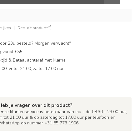
lijken
Deel dit product
oor 23u besteld? Morgen verwacht*
g vanaf €55,-
ijd & Betaal achteraf met Klarna
.00, vr tot 21.00, za tot 17.00 uur
Heb je vragen over dit product?
Onze klantenservice is bereikbaar van ma - do 08.30 - 23.00 uur,
vr tot 21.00 uur & op zaterdag tot 17.00 uur per telefoon en
WhatsApp op nummer +31 85 773 1906