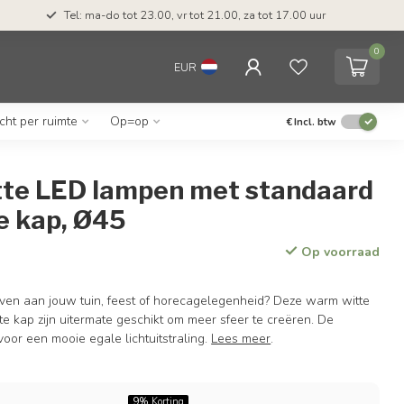
Tel: ma-do tot 23.00, vr tot 21.00, za tot 17.00 uur
0
EUR
icht per ruimte
Op=op
€
Incl. btw
te LED lampen met standaard
e kap, Ø45
Op voorraad
even aan jouw tuin, feest of horecagelegenheid? Deze warm witte
e kap zijn uitermate geschikt om meer sfeer te creëren. De
voor een mooie egale lichtuitstraling.
Lees meer
.
9%
Korting