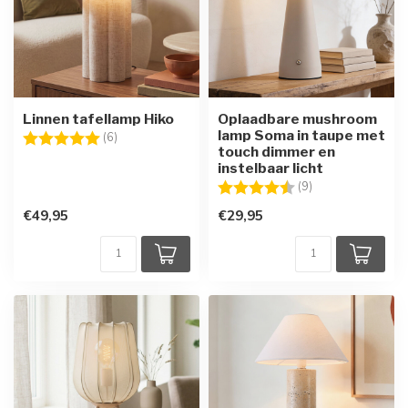
Linnen tafellamp Hiko
Oplaadbare mushroom
lamp Soma in taupe met
Beoordeling:
5.0 uit 5 sterren
(6)
touch dimmer en
instelbaar licht
Beoordeling:
4.4 uit 5 sterren
(9)
€49,95
€29,95