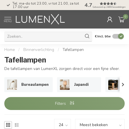
Tel: ma-do tot 23.00, vr tot 21.00, za tot
4.7
17.00 uur
Gebaseerd op 24393 beoordelingen
0
MENU
€
Incl. btw
Home
/
Binnenverlichting
/
Tafellampen
Tafellampen
De tafellampen van LumenXL zorgen direct voor een fijne sfeer.
Bureaulampen
Japandi
Zw
Filters