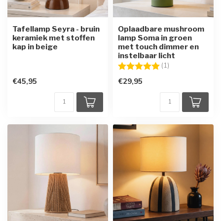
Tafellamp Seyra - bruin
Oplaadbare mushroom
keramiek met stoffen
lamp Soma in groen
kap in beige
met touch dimmer en
instelbaar licht
Beoordeling:
5.0 uit 5 sterren
(1)
€45,95
€29,95