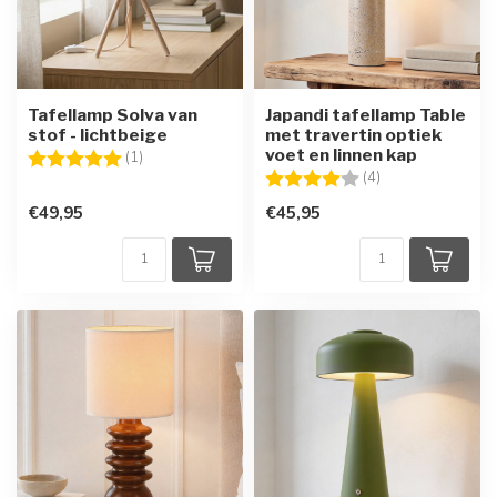
Tafellamp Solva van
Japandi tafellamp Table
stof - lichtbeige
met travertin optiek
voet en linnen kap
Beoordeling:
5.0 uit 5 sterren
(1)
Beoordeling:
4.0 uit 5 sterren
(4)
€49,95
€45,95