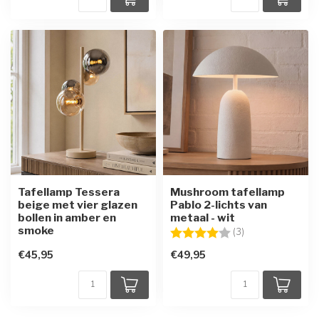
Tafellamp Tessera
Mushroom tafellamp
beige met vier glazen
Pablo 2-lichts van
bollen in amber en
metaal - wit
smoke
Beoordeling:
4.0 uit 5 sterren
(3)
€45,95
€49,95