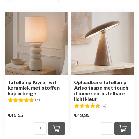
Tafellamp Kiyra - wit
Oplaadbare tafellamp
keramiek met stoffen
Ariso taupe met touch
kap in beige
dimmer en instelbare
lichtkleur
Beoordeling:
5.0 uit 5 sterren
(5)
Beoordeling:
4.9 uit 5 sterren
(8)
€45,95
€49,95