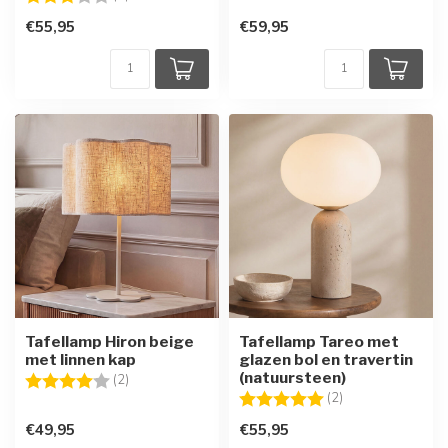
€55,95
€59,95
Tafellamp Hiron beige
Tafellamp Tareo met
met linnen kap
glazen bol en travertin
(natuursteen)
Beoordeling:
4.0 uit 5 sterren
(2)
Beoordeling:
5.0 uit 5 sterren
(2)
€49,95
€55,95