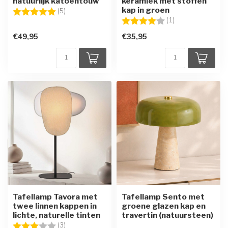
natuurlijk katoentouw
keramiek met stoffen
kap in groen
Beoordeling:
5.0 uit 5 sterren
(5)
Beoordeling:
4.0 uit 5 sterren
(1)
€49,95
€35,95
Tafellamp Tavora met
Tafellamp Sento met
twee linnen kappen in
groene glazen kap en
lichte, naturelle tinten
travertin (natuursteen)
Beoordeling:
3.0 uit 5 sterren
(3)