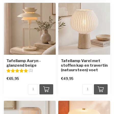
Tafellamp Auryn -
Tafellamp Varel met
glanzend beige
stoffen kap en travertin
(natuursteen) voet
Beoordeling:
5.0 uit 5 sterren
(1)
€65,95
€49,95