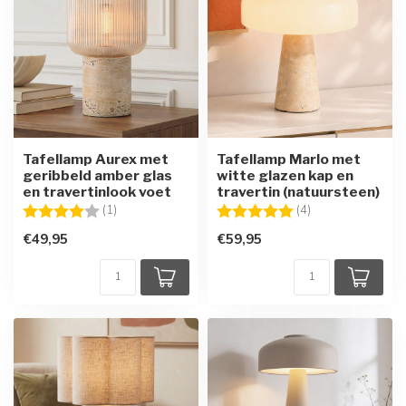
Tafellamp Aurex met
Tafellamp Marlo met
geribbeld amber glas
witte glazen kap en
en travertinlook voet
travertin (natuursteen)
Beoordeling:
4.0 uit 5 sterren
Beoordeling:
5.0 uit 5 sterren
(1)
(4)
€49,95
€59,95