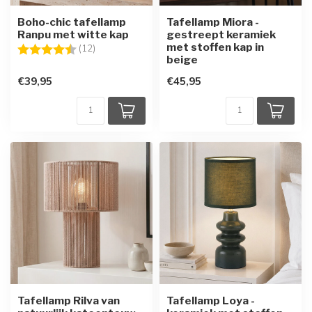
Boho-chic tafellamp
Tafellamp Miora -
Ranpu met witte kap
gestreept keramiek
met stoffen kap in
Beoordeling:
4.7 uit 5 sterren
(12)
beige
€39,95
€45,95
Tafellamp Rilva van
Tafellamp Loya -