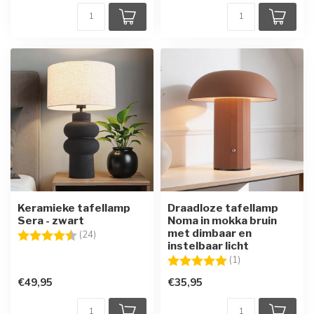
Keramieke tafellamp
Draadloze tafellamp
Sera - zwart
Noma in mokka bruin
met dimbaar en
Beoordeling:
4.4 uit 5 sterren
(24)
instelbaar licht
Beoordeling:
5.0 uit 5 sterren
(1)
€49,95
€35,95