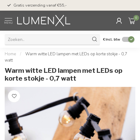
50 dagen bedenktijd &
Gratis verzending vanaf €55,-
met Klarna
0
MENU
€
Incl. btw
Home
/
Warm witte LED lampen met LEDs op korte stokje - 0,7
watt
Warm witte LED lampen met LEDs op
korte stokje - 0,7 watt