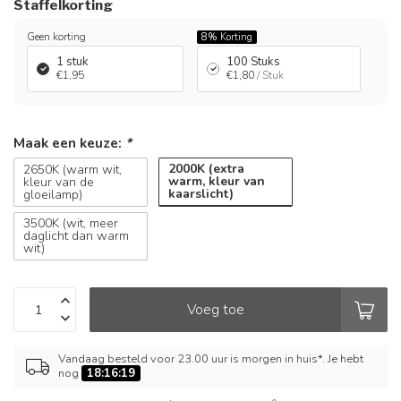
Staffelkorting
Geen korting
8%
Korting
1 stuk
100 Stuks
€1,95
€1,80
/ Stuk
Maak een keuze:
*
2000K (extra
2650K (warm wit,
warm, kleur van
kleur van de
kaarslicht)
gloeilamp)
3500K (wit, meer
daglicht dan warm
wit)
Voeg toe
Vandaag besteld voor 23.00 uur is morgen in huis*. Je hebt
nog
18:16:19