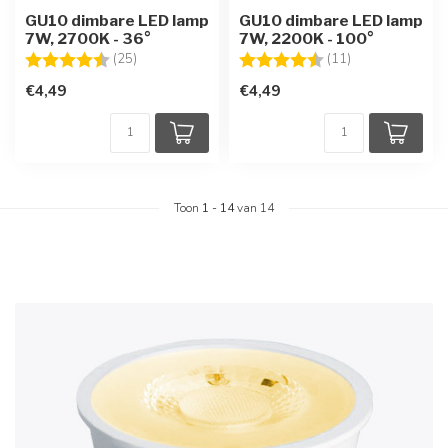
GU10 dimbare LED lamp
GU10 dimbare LED lamp
7W, 2700K - 36°
7W, 2200K - 100°
Beoordeling:
4.3 uit 5 sterren
Beoordeling:
4.5 uit 5 sterre
(25)
(11)
€4,49
€4,49
Toon
1
-
14
van 14