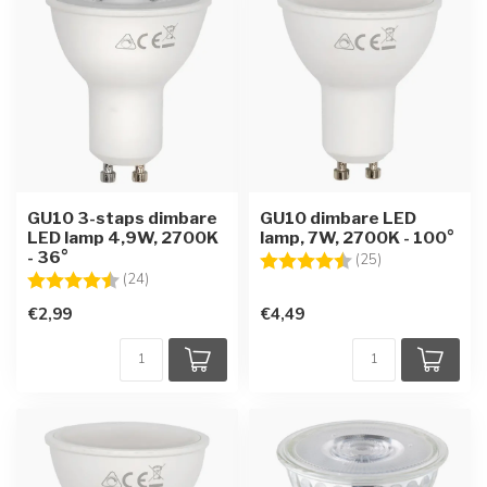
GU10 3-staps dimbare
GU10 dimbare LED
LED lamp 4,9W, 2700K
lamp, 7W, 2700K - 100°
- 36°
Beoordeling:
4.3 uit 5 sterre
(25)
Beoordeling:
4.8 uit 5 sterren
(24)
€2,99
€4,49