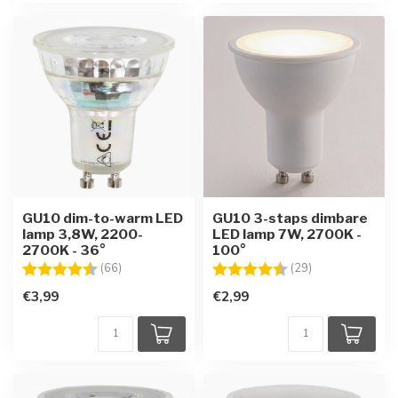
GU10 dim-to-warm LED
GU10 3-staps dimbare
lamp 3,8W, 2200-
LED lamp 7W, 2700K -
2700K - 36°
100°
Beoordeling:
4.5 uit 5 sterren
Beoordeling:
4.8 uit 5 sterre
(66)
(29)
€3,99
€2,99