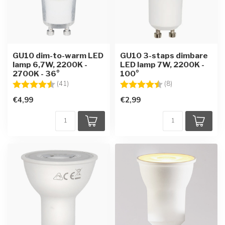
GU10 dim-to-warm LED
GU10 3-staps dimbare
lamp 6,7W, 2200K -
LED lamp 7W, 2200K -
2700K - 36°
100°
Beoordeling:
4.6 uit 5 sterren
Beoordeling:
4.6 uit 5 sterren
(41)
(8)
€4,99
€2,99