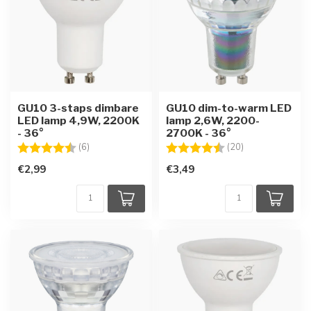
GU10 3-staps dimbare
GU10 dim-to-warm LED
LED lamp 4,9W, 2200K
lamp 2,6W, 2200-
- 36°
2700K - 36°
Beoordeling:
4.8 uit 5 sterren
Beoordeling:
4.7 uit 5 sterre
(6)
(20)
€2,99
€3,49