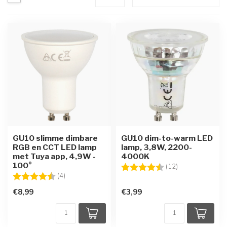
GU10 slimme dimbare
GU10 dim-to-warm LED
RGB en CCT LED lamp
lamp, 3,8W, 2200-
met Tuya app, 4,9W -
4000K
100°
Beoordeling:
4.7 uit 5 sterre
(12)
Beoordeling:
4.3 uit 5 sterren
(4)
€8,99
€3,99