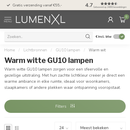
50 dagen bedenktijd &
4.7
Gratis verzending vanaf €55,-
met Klarna
Gebaseerd op 24393 beoordelingen
0
MENU
€
Incl. btw
Home
/
Lichtbronnen
/
GU10 lampen
/
Warm wit
Warm witte GU10 lampen
Warm witte GU10 lampen zorgen voor een sfeervolle en
gezellige uitstraling. Met hun zachte lichtkleur creëer je direct een
warme ambiance in elke ruimte, ideaal voor woonkamers,
slaapkamers of andere plekken waar ontspanning vooropstaat.
Filters