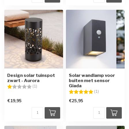
Design solar tuinspot
Solar wandlamp voor
zwart - Aurora
buiten met sensor
Giada
Beoordeling:
1.0 uit 5 sterren
(1)
Beoordeling:
5.0 uit 5 sterren
(1)
€19,95
€25,95