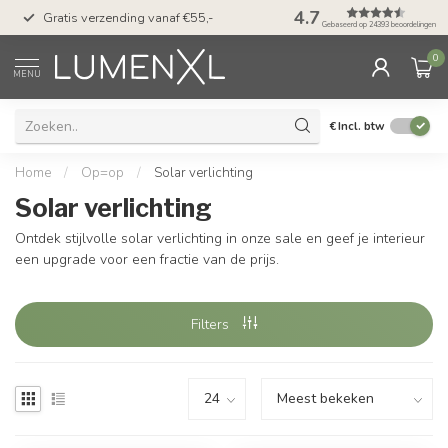
50 dagen bedenktijd &
4.7
Gratis verzending vanaf €55,-
met Klarna
Gebaseerd op 24393 beoordelingen
0
MENU
€
Incl. btw
Home
/
Op=op
/
Solar verlichting
Solar verlichting
Ontdek stijlvolle solar verlichting in onze sale en geef je interieur
een upgrade voor een fractie van de prijs.
Filters