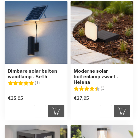
Dimbare solar buiten
Moderne solar
wandlamp - Seth
buitenlamp zwart -
Helena
Beoordeling:
5.0 uit 5 sterren
(1)
Beoordeling:
4.3 uit 5 sterren
(3)
€35,95
€27,95