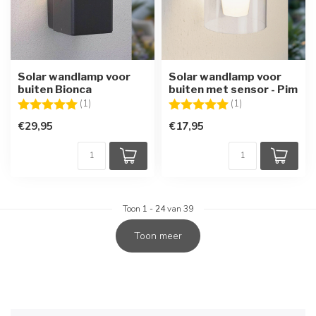
Solar wandlamp voor
Solar wandlamp voor
buiten Bionca
buiten met sensor - Pim
Beoordeling:
5.0 uit 5 sterren
Beoordeling:
5.0 uit 5 sterren
(1)
(1)
€29,95
€17,95
Toon
1
-
24
van 39
Toon meer