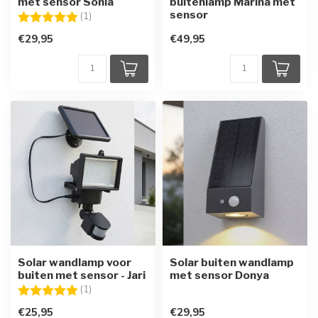
met sensor Sonia
buitenlamp Marina met
sensor
Beoordeling:
5.0 uit 5 sterren
(1)
€29,95
€49,95
Solar wandlamp voor
Solar buiten wandlamp
buiten met sensor - Jari
met sensor Donya
Beoordeling:
5.0 uit 5 sterren
(1)
€25,95
€29,95