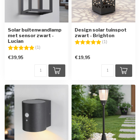
Solar buitenwandlamp
Design solar tuinspot
met sensor zwart -
zwart - Brighton
Lucian
Beoordeling:
5.0 uit 5 sterren
(1)
Beoordeling:
5.0 uit 5 sterren
(1)
€39,95
€19,95