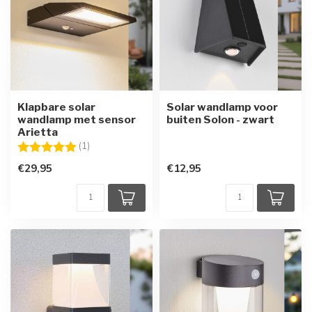
Klapbare solar
Solar wandlamp voor
wandlamp met sensor
buiten Solon - zwart
Arietta
Beoordeling:
5.0 uit 5 sterren
(1)
€29,95
€12,95