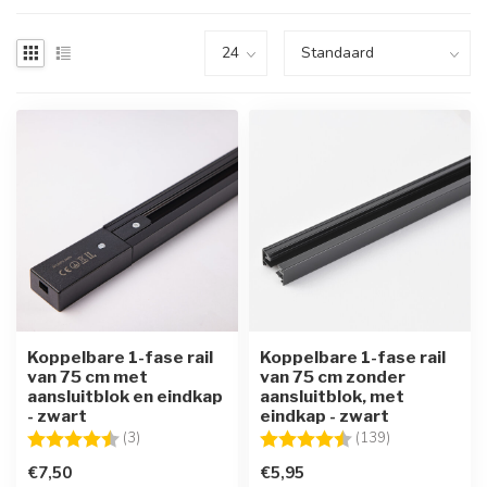
Koppelbare 1-fase rail
Koppelbare 1-fase rail
van 75 cm met
van 75 cm zonder
aansluitblok en eindkap
aansluitblok, met
- zwart
eindkap - zwart
Beoordeling:
4.7 uit 5 sterren
Beoordeling:
4.6 uit 5 sterr
(3)
(139)
€7,50
€5,95