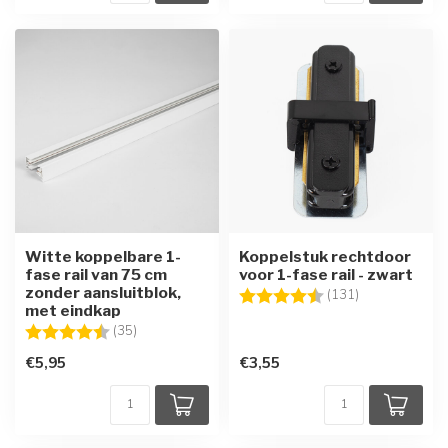
Witte koppelbare 1-
Koppelstuk rechtdoor
fase rail van 75 cm
voor 1-fase rail - zwart
zonder aansluitblok,
Beoordeling:
4.6 uit 5 sterr
(131)
met eindkap
Beoordeling:
4.6 uit 5 sterren
(35)
€5,95
€3,55