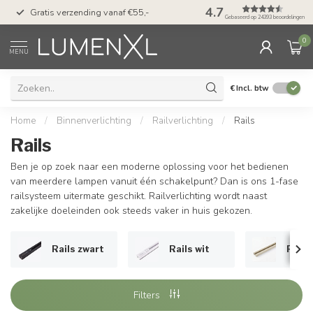
50 dagen bedenktijd &
4.7
Gratis verzending vanaf €55,-
met Klarna
Gebaseerd op 24393 beoordelingen
0
MENU
€
Incl. btw
Home
/
Binnenverlichting
/
Railverlichting
/
Rails
Rails
Ben je op zoek naar een moderne oplossing voor het bedienen
van meerdere lampen vanuit één schakelpunt? Dan is ons 1-fase
railsysteem uitermate geschikt. Railverlichting wordt naast
zakelijke doeleinden ook steeds vaker in huis gekozen.
Rails zwart
Rails wit
Rails
Filters