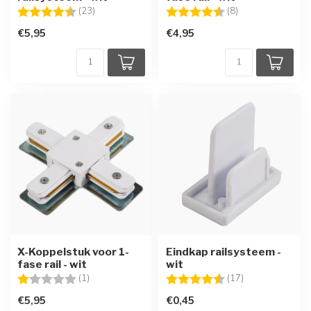
Beoordeling:
4.3 uit 5 sterren
Beoordeling:
4.5 uit 5 sterren
(23)
(8)
€5,95
€4,95
X-Koppelstuk voor 1-
Eindkap railsysteem -
fase rail - wit
wit
Beoordeling:
1.0 uit 5 sterren
Beoordeling:
4.5 uit 5 sterre
(1)
(17)
€5,95
€0,45