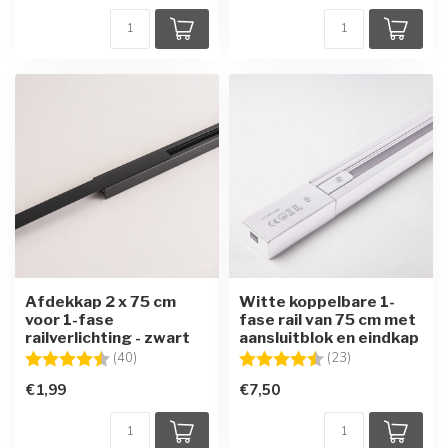
Afdekkap 2 x 75 cm
Witte koppelbare 1-
voor 1-fase
fase rail van 75 cm met
railverlichting - zwart
aansluitblok en eindkap
Beoordeling:
4.7 uit 5 sterren
Beoordeling:
4.7 uit 5 sterre
(40)
(23)
€1,99
€7,50