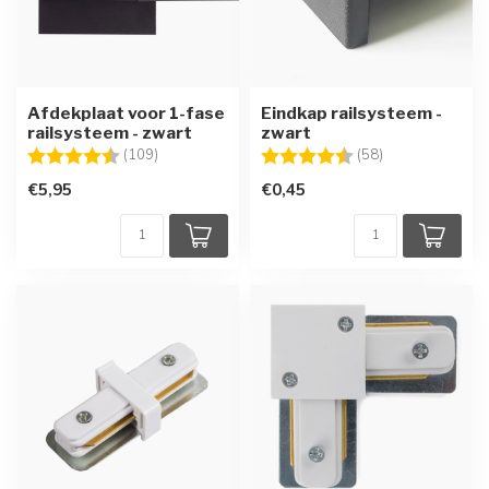
Afdekplaat voor 1-fase
Eindkap railsysteem -
railsysteem - zwart
zwart
Beoordeling:
4.4 uit 5 sterren
Beoordeling:
4.7 uit 5 sterre
(109)
(58)
€5,95
€0,45