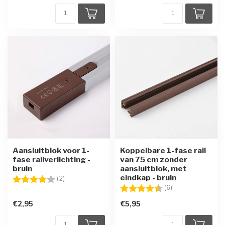
Aansluitblok voor 1-
Koppelbare 1-fase rail
fase railverlichting -
van 75 cm zonder
bruin
aansluitblok, met
eindkap - bruin
Beoordeling:
4.0 uit 5 sterren
(2)
Beoordeling:
4.5 uit 5 sterren
(6)
€2,95
€5,95