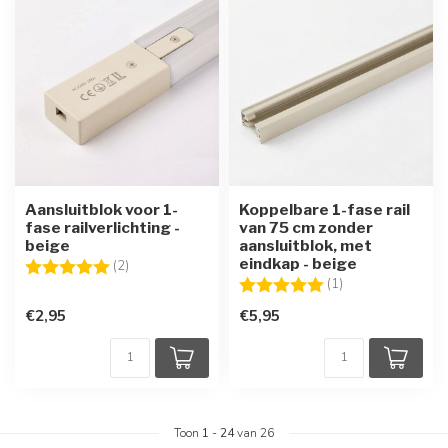
Aansluitblok voor 1-
Koppelbare 1-fase rail
fase railverlichting -
van 75 cm zonder
beige
aansluitblok, met
eindkap - beige
Beoordeling:
5.0 uit 5 sterren
(2)
Beoordeling:
5.0 uit 5 sterren
(1)
€2,95
€5,95
Toon
1
-
24
van 26