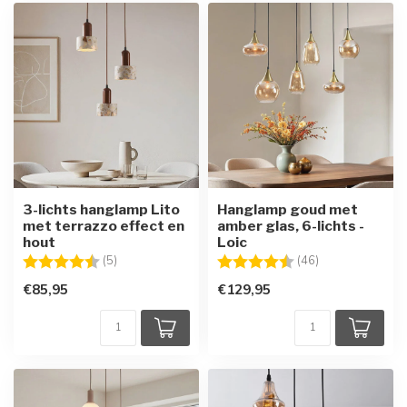
3-lichts hanglamp Lito
Hanglamp goud met
met terrazzo effect en
amber glas, 6-lichts -
hout
Loic
Beoordeling:
4.4 uit 5 sterren
Beoordeling:
4.8 uit 5 sterre
(5)
(46)
€85,95
€129,95