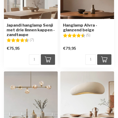
Japandi hanglamp Senji
Hanglamp Alvra -
met drie linnen kappen -
glanzend beige
zandtaupe
Beoordeling:
4.6 uit 5 sterren
(5)
Beoordeling:
4.6 uit 5 sterren
(7)
€75,95
€79,95