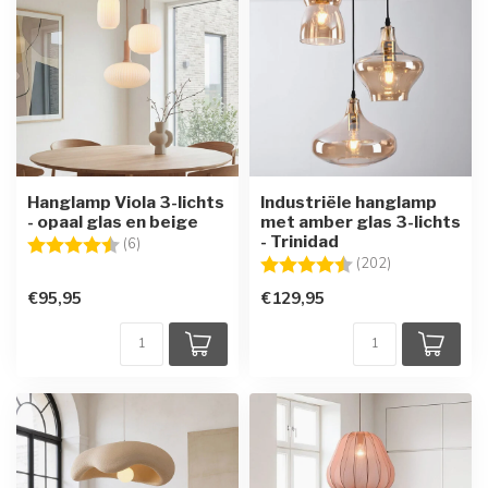
Hanglamp Viola 3-lichts
Industriële hanglamp
- opaal glas en beige
met amber glas 3-lichts
- Trinidad
Beoordeling:
4.5 uit 5 sterren
(6)
Beoordeling:
4.7 uit 5 sterr
(202)
€95,95
€129,95