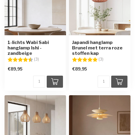
1-lichts Wabi Sabi
Japandi hanglamp
hanglamp Ishi -
Brunel met terra roze
zandbeige
stoffen kap
Beoordeling:
4.3 uit 5 sterren
Beoordeling:
5.0 uit 5 sterren
(3)
(3)
€89,95
€89,95