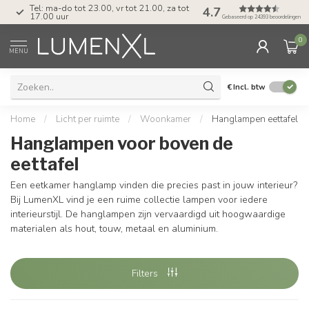
Tel: ma-do tot 23.00, vr tot 21.00, za tot
4.7
17.00 uur
Gebaseerd op 24393 beoordelingen
0
MENU
€
Incl. btw
Home
/
Licht per ruimte
/
Woonkamer
/
Hanglampen eettafel
Hanglampen voor boven de
eettafel
Een eetkamer hanglamp vinden die precies past in jouw interieur?
Bij LumenXL vind je een ruime collectie lampen voor iedere
interieurstijl. De hanglampen zijn vervaardigd uit hoogwaardige
materialen als hout, touw, metaal en aluminium.
Filters