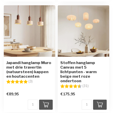
Japandi hanglamp Muro
Stoffen hanglamp
met drie travertin
Canvas met 5
(natuursteen) kappen
lichtpunten - warm
en houtaccenten
beige met roze
ondertoon
Beoordeling:
5.0 uit 5 sterren
(3)
Beoordeling:
4.1 uit 5 sterre
(31)
€89,95
€175,95