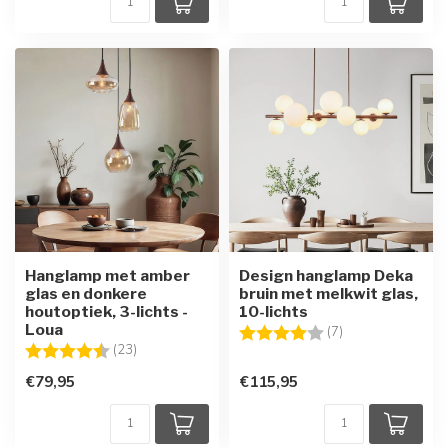
Hanglamp met amber
Design hanglamp Deka
glas en donkere
bruin met melkwit glas,
houtoptiek, 3-lichts -
10-lichts
Loua
Beoordeling:
4.0 uit 5 sterren
(7)
Beoordeling:
4.8 uit 5 sterren
(23)
€79,95
€115,95