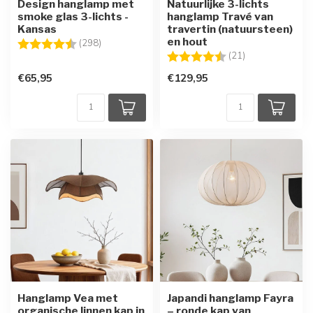
Design hanglamp met
Natuurlijke 3-lichts
smoke glas 3-lichts -
hanglamp Travé van
Kansas
travertin (natuursteen)
en hout
Beoordeling:
4.7 uit 5 sterren
(298)
Beoordeling:
4.8 uit 5 sterre
(21)
€65,95
€129,95
Hanglamp Vea met
Japandi hanglamp Fayra
organische linnen kap in
– ronde kap van