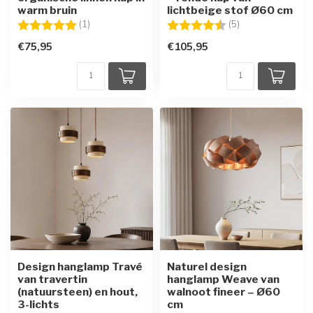
warm bruin
lichtbeige stof Ø60 cm
Beoordeling:
5.0 uit 5 sterren
Beoordeling:
4.8 uit 5 sterren
(1)
(5)
€75,95
€105,95
Design hanglamp Travé
Naturel design
van travertin
hanglamp Weave van
(natuursteen) en hout,
walnoot fineer – Ø60
3-lichts
cm