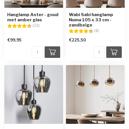
Hanglamp Aster - goud
Wabi Sabi hanglamp
met amber glas
Numa 105 x 33 cm -
zandbeige
Beoordeling:
4.5 uit 5 sterren
(23)
Beoordeling:
4.5 uit 5 sterren
(4)
€99,95
€225,50