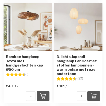
Bamboe hanglamp
3-lichts Japandi
Texta met
hanglamp Fabrica met
handgevlochten kap
stoffen lampionnen -
Ø50 cm
warm beige met roze
ondertoon
Beoordeling:
4.7 uit 5 sterren
(9)
Beoordeling:
4.4 uit 5 sterre
(29)
€49,95
€109,95