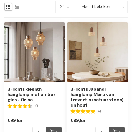
3-lichts design
3-lichts Japandi
hanglamp met amber
hanglamp Muro van
glas - Orina
travertin (natuursteen)
en hout
Beoordeling:
4.9 uit 5 sterren
(7)
Beoordeling:
5.0 uit 5 sterren
(4)
€99,95
€89,95