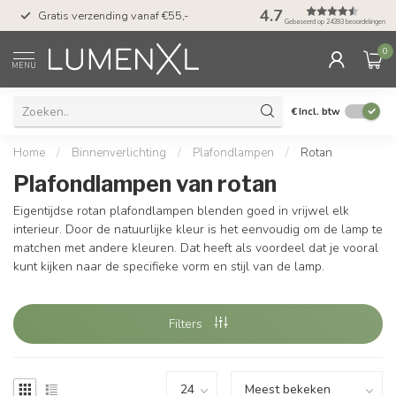
50 dagen bedenktijd &
4.7
Gratis verzending vanaf €55,-
met Klarna
Gebaseerd op 24393 beoordelingen
0
MENU
€
Incl. btw
Home
/
Binnenverlichting
/
Plafondlampen
/
Rotan
Plafondlampen van rotan
Eigentijdse rotan plafondlampen blenden goed in vrijwel elk
interieur. Door de natuurlijke kleur is het eenvoudig om de lamp te
matchen met andere kleuren. Dat heeft als voordeel dat je vooral
kunt kijken naar de specifieke vorm en stijl van de lamp.
Filters