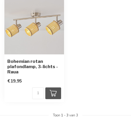
Bohemian rotan
plafondlamp, 3-lichts -
Raua
€19,95
Toon
1
-
3
van 3