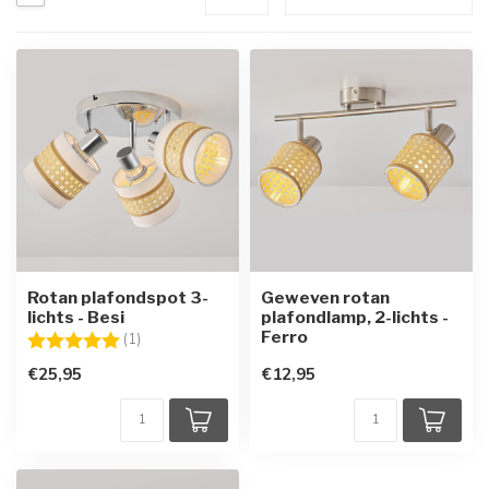
Rotan plafondspot 3-
Geweven rotan
lichts - Besi
plafondlamp, 2-lichts -
Ferro
Beoordeling:
5.0 uit 5 sterren
(1)
€25,95
€12,95