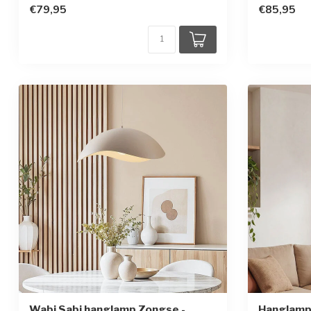
€79,95
€85,95
Wabi Sabi hanglamp Zongse -
Hanglamp