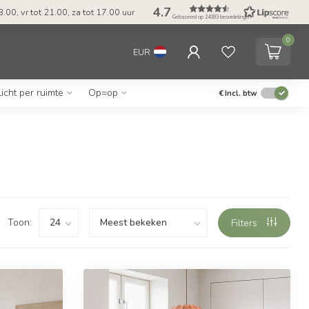
4.7
.00, vr tot 21.00, za tot 17.00 uur
Gebaseerd op 24393 beoordelingen
0
EUR
Licht per ruimte
Op=op
€
Incl. btw
Toon:
Filters