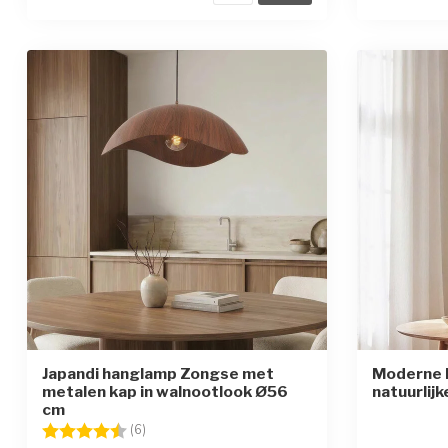
Japandi hanglamp Zongse met
Moderne 
metalen kap in walnootlook Ø56
natuurlij
cm
Beoordeling:
4.7 uit 5 sterren
(6)