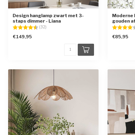
Design hanglamp zwart met 3-
Moderne 
staps dimmer - Liana
gouden a
Beoordeling:
4.4 uit 5 sterren
Beoordelin
(32)
€149,95
€85,95