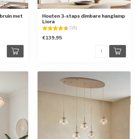
 bruin met
Houten 3-staps dimbare hanglamp
Liora
en
Beoordeling:
4.7 uit 5 sterren
(15)
€139,95