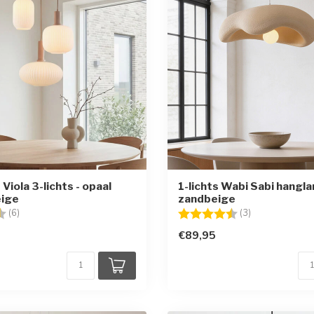
iola 3-lichts - opaal
1-lichts Wabi Sabi hanglam
eige
zandbeige
g:
4.5 uit 5 sterren
Beoordeling:
4.3 uit 5 sterr
(6)
(3)
€89,95