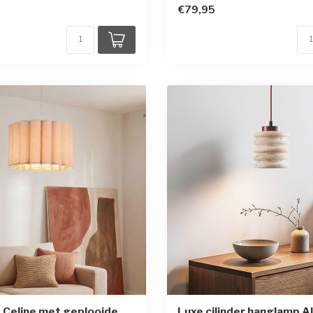
€79,95
 Celine met geplooide
Luxe cilinder hanglamp A