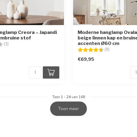
nglamp Creora – Japandi
Moderne hanglamp Ovala
armbruine stof
beige linnen kap en bruin
accenten Ø60 cm
g:
4.0 uit 5 sterren
(3)
Beoordeling:
4.9 uit 5 sterr
(9)
€69,95
Toon
1
-
24
van 168
Toon meer