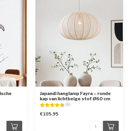
ische
Japandi hanglamp Fayra – ronde
kap van lichtbeige stof Ø60 cm
en
Beoordeling:
4.8 uit 5 sterren
(5)
€105,95