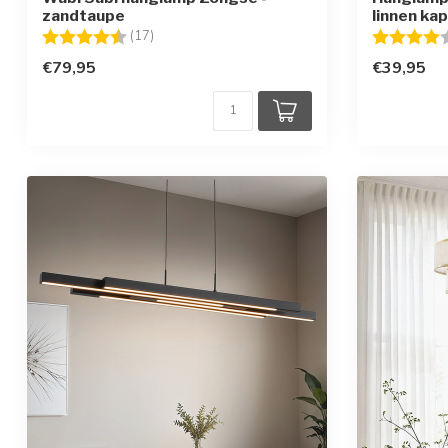
zandtaupe
linnen kap
Beoordeling:
4.7 uit 5 sterren
Beoordelin
(17)
€79,95
€39,95