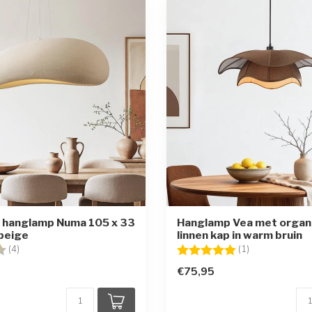
 hanglamp Numa 105 x 33
Hanglamp Vea met organ
beige
linnen kap in warm bruin
g:
4.5 uit 5 sterren
Beoordeling:
5.0 uit 5 sterr
(4)
(1)
€75,95