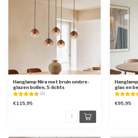
Hanglamp Nira met bruin ombre-
Hanglamp V
glazen bollen, 5-lichts
glas en b
Beoordeling:
4.8 uit 5 sterren
Beoordelin
(6)
€115,95
€95,95