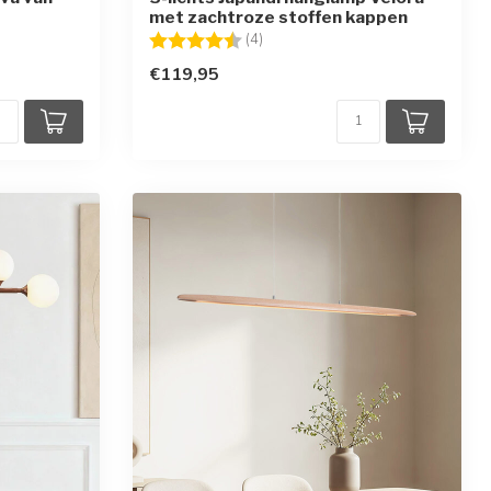
met zachtroze stoffen kappen
en
Beoordeling:
4.8 uit 5 sterren
(4)
€119,95