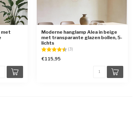
 met
Moderne hanglamp Alea in beige
e
met transparante glazen bollen, 5-
lichts
en
Beoordeling:
4.3 uit 5 sterren
(3)
€115,95