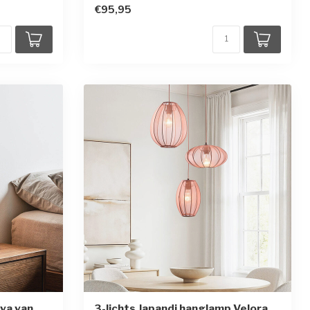
€95,95
lva van
3-lichts Japandi hanglamp Velora