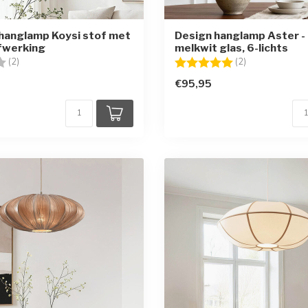
hanglamp Koysi stof met
Design hanglamp Aster -
fwerking
melkwit glas, 6-lichts
g:
4.0 uit 5 sterren
Beoordeling:
5.0 uit 5 sterr
(2)
(2)
€95,95