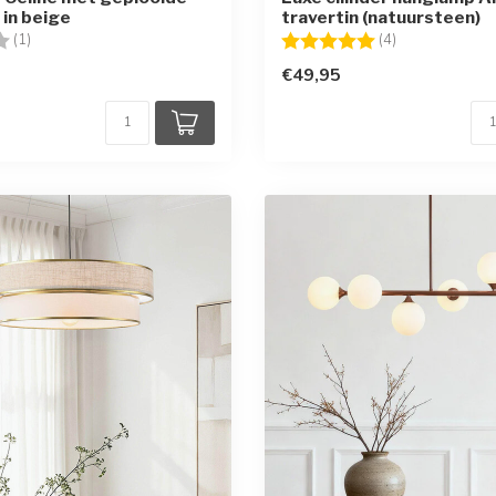
 in beige
travertin (natuursteen)
g:
4.0 uit 5 sterren
Beoordeling:
5.0 uit 5 sterr
(1)
(4)
€49,95