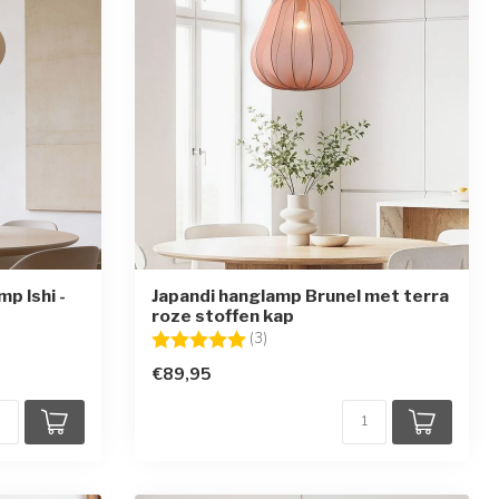
p Ishi -
Japandi hanglamp Brunel met terra
roze stoffen kap
en
Beoordeling:
5.0 uit 5 sterren
(3)
€89,95