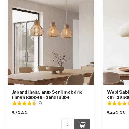
Japandi hanglamp Senji met drie
Wabi Sabi
linnen kappen - zandtaupe
cm - zand
Beoordeling:
4.6 uit 5 sterren
Beoordelin
(7)
€75,95
€225,50