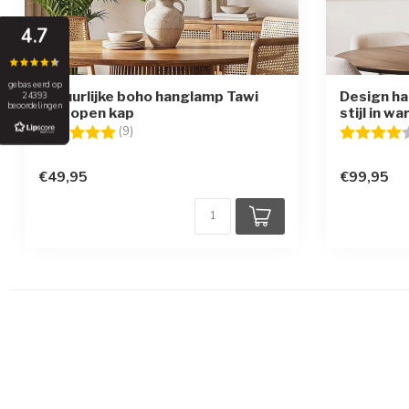
4.7
gebaseerd op
Natuurlijke boho hanglamp Tawi
Design ha
24393
beoordelingen
met open kap
stijl in w
Beoordeling:
5.0 uit 5 sterren
Beoordelin
(9)
€49,95
€99,95