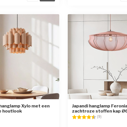
hanglamp Xylo met een
Japandi hanglamp Feroni
ke houtlook
zachtroze stoffen kap Ø
Beoordeling:
4.7 uit 5 sterr
(9)