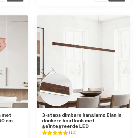
a met
3-staps dimbare hanglamp Elan in
60 cm
donkere houtlook met
geïntegreerde LED
en
Beoordeling:
4.6 uit 5 sterren
(10)