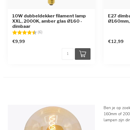
10W dubbeldekker filament lamp
E27 dimba
XXL, 2000K, amber glas Ø160 -
Ø160mm, 
dimbaar
Beoordeling:
4.3 uit 5 sterren
(6)
€9,99
€12,99
Ben je op zoe
160mm of 200m
lampen zijn di