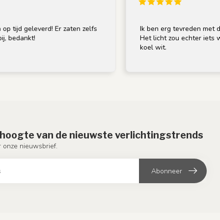
eleverd! Er zaten zelfs
Ik ben erg tevreden met de lamp; d
kt!
Het licht zou echter iets warmer mog
koel wit.
e hoogte van de nieuwste verlichtingstrends
or onze nieuwsbrief.
Abonneer