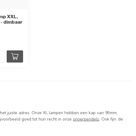
amp XXL,
- dimbaar
en
n het juiste adres. Onze XL lampen hebben een kap van 95mm,
jvoorbeeld goed tot hun recht in onze
snoerpendels
. Ook fijn: de