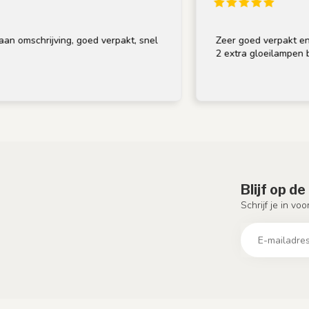
rijving, goed verpakt, snel
Zeer goed verpakt en op tijd g
2 extra gloeilampen bij, bedan
Blijf op d
Schrijf je in vo