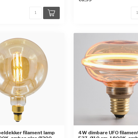
eldekker filament lamp
4W dimbare UFO filamen