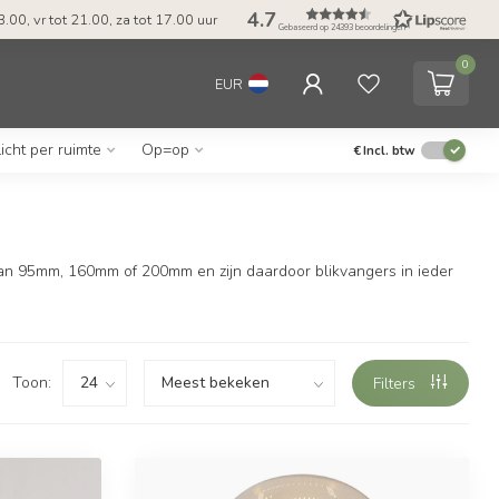
4.7
.00, vr tot 21.00, za tot 17.00 uur
Gebaseerd op 24393 beoordelingen
0
EUR
icht per ruimte
Op=op
€
Incl. btw
van 95mm, 160mm of 200mm en zijn daardoor blikvangers in ieder
Toon:
Filters