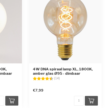
00K,
4W DNA spiraal lamp XL, 1800K,
dimbaar
amber glas Ø95 - dimbaar
ren
Beoordeling:
4.4 uit 5 sterren
(14)
€7,99