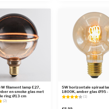
W filament lamp E27,
5W horizontale spiraal l
mber en smoke glas met
1800K, amber glas Ø95 -
le ring Ø13 cm
Beoordeling:
4.0 uit 5 sterr
(1)
g:
5.0 uit 5 sterren
(2)
€8,99