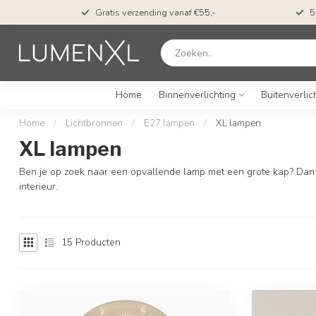
t*
Gratis verzending vanaf €55,-
5
Home
Binnenverlichting
Buitenverlic
Home
/
Lichtbronnen
/
E27 lampen
/
XL lampen
XL lampen
Ben je op zoek naar een opvallende lamp met een grote kap? Dan 
interieur.
15
Producten