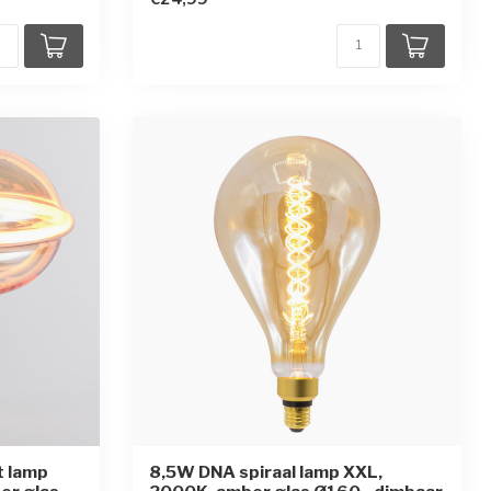
t lamp
8,5W DNA spiraal lamp XXL,