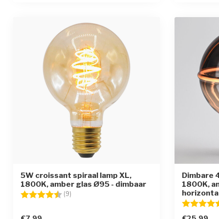
5W croissant spiraal lamp XL,
Dimbare 4
1800K, amber glas Ø95 - dimbaar
1800K, a
horizonta
Beoordeling:
4.7 uit 5 sterren
(9)
Beoordelin
€7,99
€25,99