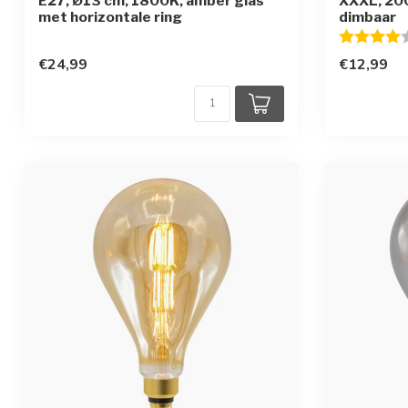
E27, Ø13 cm, 1800K, amber glas
XXXL, 200
met horizontale ring
dimbaar
Beoordelin
€24,99
€12,99