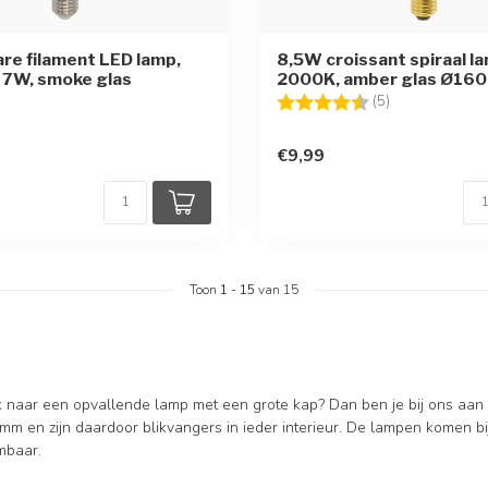
re filament LED lamp,
8,5W croissant spiraal l
7W, smoke glas
2000K, amber glas Ø160 
Beoordeling:
4.4 uit 5 sterr
(5)
€9,99
Toon
1
-
15
van 15
k naar een opvallende lamp met een grote kap? Dan ben je bij ons aa
m en zijn daardoor blikvangers in ieder interieur. De lampen komen bi
mbaar.