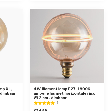
amp XL,
4W filament lamp E27, 1800K,
 dimbaar
amber glas met horizontale ring
Ø13 cm - dimbaar
en
Beoordeling:
5.0 uit 5 sterren
(1)
€24,99