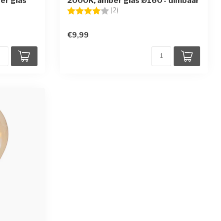
er glas
2000K, amber glas Ø160 - dimbaar
Beoordeling:
4.0 uit 5 sterren
(2)
€9,99