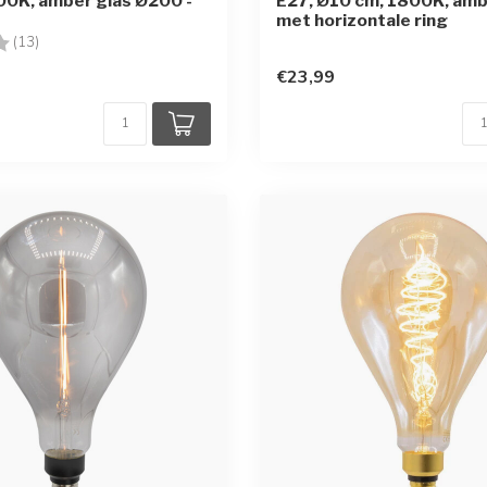
0K, amber glas Ø200 -
E27, Ø10 cm, 1800K, amb
met horizontale ring
g:
4.0 uit 5 sterren
(13)
€23,99