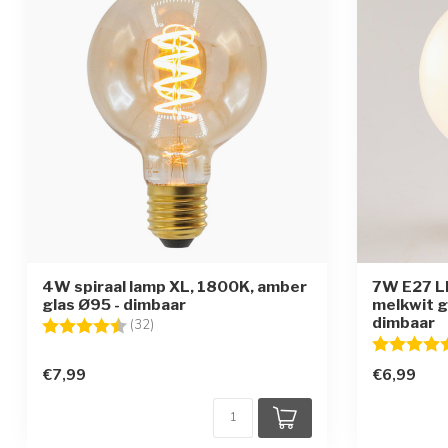
4W spiraal lamp XL, 1800K, amber
7W E27 L
glas Ø95 - dimbaar
melkwit g
dimbaar
Beoordeling:
4.5 uit 5 sterren
(32)
Beoordelin
€7,99
€6,99