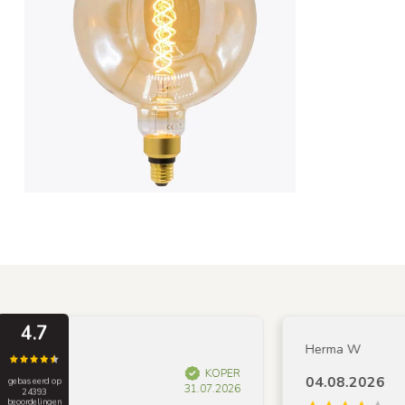
4.7
Herma W
KOPER
04.08.2026
gebaseerd op
31.07.2026
24393
beoordelingen