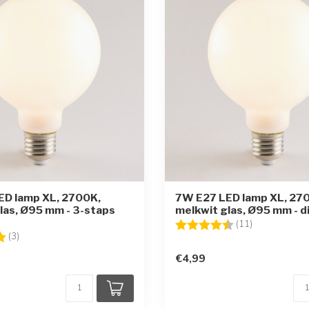
ED lamp XL, 2700K,
7W E27 LED lamp XL, 27
las, Ø95 mm - 3-staps
melkwit glas, Ø95 mm - 
Beoordeling:
4.5 uit 5 ster
(11)
g:
5.0 uit 5 sterren
(3)
€4,99