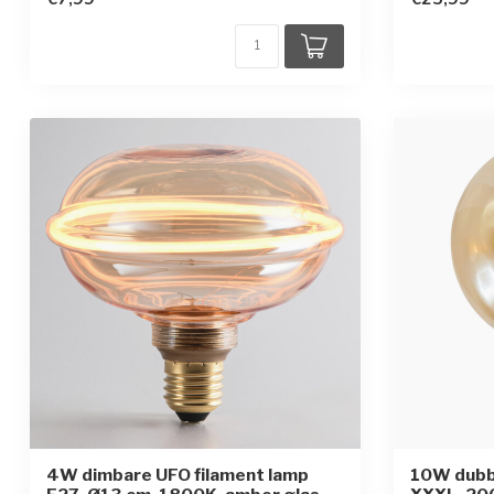
4W dimbare UFO filament lamp
10W dubb