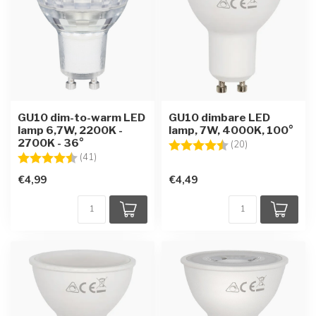
GU10 dim-to-warm LED
GU10 dimbare LED
lamp 6,7W, 2200K -
lamp, 7W, 4000K, 100°
2700K - 36°
Beoordeling:
4.8 uit 5 sterre
(20)
Beoordeling:
4.6 uit 5 sterren
(41)
€4,99
€4,49