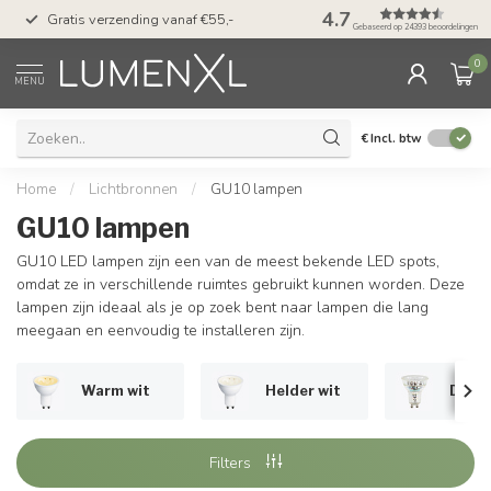
50 dagen bedenktijd &
4.7
Gratis verzending vanaf €55,-
met Klarna
Gebaseerd op 24393 beoordelingen
0
MENU
€
Incl. btw
Home
/
Lichtbronnen
/
GU10 lampen
GU10 lampen
GU10 LED lampen zijn een van de meest bekende LED spots,
omdat ze in verschillende ruimtes gebruikt kunnen worden. Deze
lampen zijn ideaal als je op zoek bent naar lampen die lang
meegaan en eenvoudig te installeren zijn.
Warm wit
Helder wit
Dimb
Filters