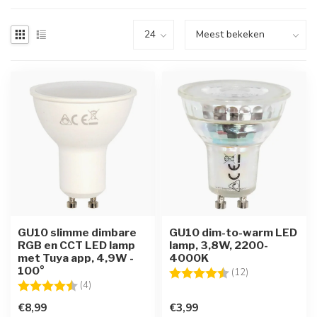
GU10 slimme dimbare
GU10 dim-to-warm LED
RGB en CCT LED lamp
lamp, 3,8W, 2200-
met Tuya app, 4,9W -
4000K
100°
Beoordeling:
4.7 uit 5 sterre
(12)
Beoordeling:
4.3 uit 5 sterren
(4)
€8,99
€3,99