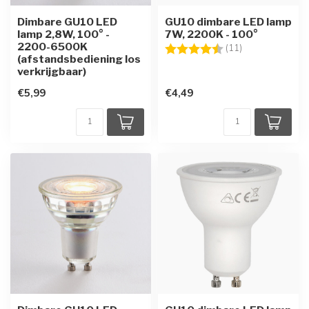
Dimbare GU10 LED
GU10 dimbare LED lamp
lamp 2,8W, 100° -
7W, 2200K - 100°
2200-6500K
Beoordeling:
4.5 uit 5 sterre
(11)
(afstandsbediening los
verkrijgbaar)
€5,99
€4,49