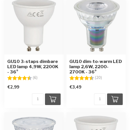
GU10 3-staps dimbare
GU10 dim-to-warm LED
LED lamp 4,9W, 2200K
lamp 2,6W, 2200-
- 36°
2700K - 36°
Beoordeling:
4.8 uit 5 sterren
Beoordeling:
4.7 uit 5 sterre
(6)
(20)
€2,99
€3,49