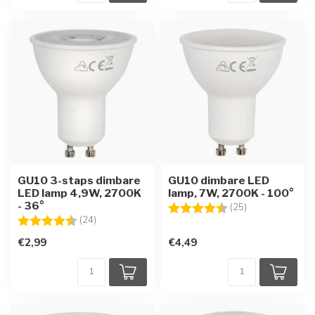
GU10 3-staps dimbare
GU10 dimbare LED
LED lamp 4,9W, 2700K
lamp, 7W, 2700K - 100°
- 36°
Beoordeling:
4.3 uit 5 sterre
(25)
Beoordeling:
4.8 uit 5 sterren
(24)
€2,99
€4,49