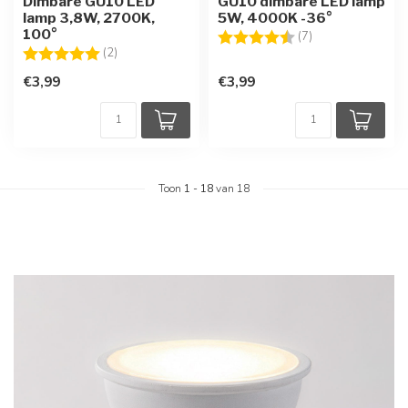
Dimbare GU10 LED
GU10 dimbare LED lamp
lamp 3,8W, 2700K,
5W, 4000K -36°
100°
Beoordeling:
4.7 uit 5 sterren
(7)
Beoordeling:
5.0 uit 5 sterren
(2)
€3,99
€3,99
Toon
1
-
18
van 18