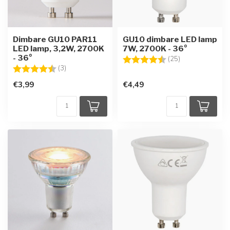
Dimbare GU10 PAR11
GU10 dimbare LED lamp
LED lamp, 3,2W, 2700K
7W, 2700K - 36°
- 36°
Beoordeling:
4.3 uit 5 sterre
(25)
Beoordeling:
4.7 uit 5 sterren
(3)
€3,99
€4,49