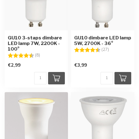
GU10 3-staps dimbare
GU10 dimbare LED lamp
LED lamp 7W, 2200K -
5W, 2700K - 36°
100°
Beoordeling:
4.7 uit 5 sterre
(27)
Beoordeling:
4.6 uit 5 sterren
(8)
€2,99
€3,99