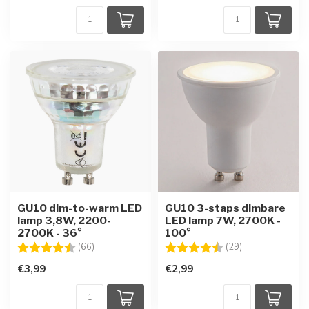
GU10 dim-to-warm LED
GU10 3-staps dimbare
lamp 3,8W, 2200-
LED lamp 7W, 2700K -
2700K - 36°
100°
Beoordeling:
4.5 uit 5 sterren
Beoordeling:
4.8 uit 5 sterre
(66)
(29)
€3,99
€2,99