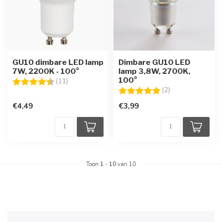
GU10 dimbare LED lamp
Dimbare GU10 LED
7W, 2200K - 100°
lamp 3,8W, 2700K,
100°
Beoordeling:
4.5 uit 5 sterren
(11)
Beoordeling:
5.0 uit 5 sterren
(2)
€4,49
€3,99
Toon
1
-
10
van 10