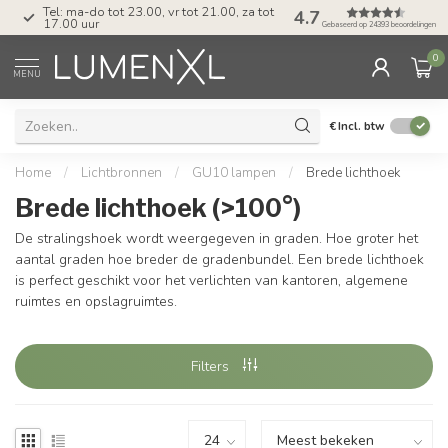
Tel: ma-do tot 23.00, vr tot 21.00, za tot
4.7
17.00 uur
Gebaseerd op 24393 beoordelingen
0
MENU
€
Incl. btw
Home
/
Lichtbronnen
/
GU10 lampen
/
Brede lichthoek
Brede lichthoek (>100°)
De stralingshoek wordt weergegeven in graden. Hoe groter het
aantal graden hoe breder de gradenbundel. Een brede lichthoek
is perfect geschikt voor het verlichten van kantoren, algemene
ruimtes en opslagruimtes.
Filters