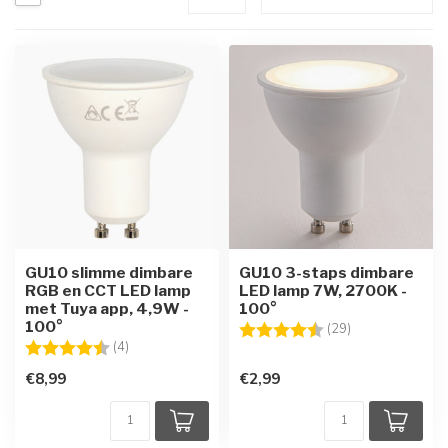
GU10 slimme dimbare
GU10 3-staps dimbare
RGB en CCT LED lamp
LED lamp 7W, 2700K -
met Tuya app, 4,9W -
100°
100°
Beoordeling:
4.8 uit 5 sterre
(29)
Beoordeling:
4.3 uit 5 sterren
(4)
€8,99
€2,99