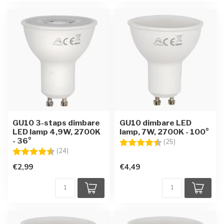
GU10 3-staps dimbare
GU10 dimbare LED
LED lamp 4,9W, 2700K
lamp, 7W, 2700K - 100°
- 36°
Beoordeling:
4.3 uit 5 sterre
(25)
Beoordeling:
4.8 uit 5 sterren
(24)
€2,99
€4,49