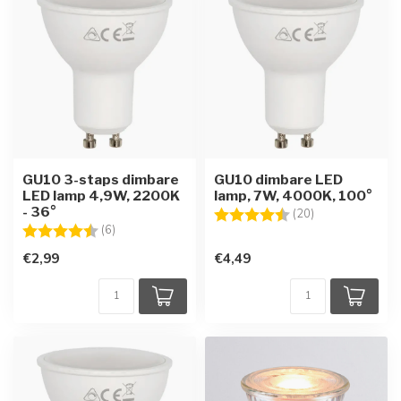
GU10 3-staps dimbare
GU10 dimbare LED
LED lamp 4,9W, 2200K
lamp, 7W, 4000K, 100°
- 36°
Beoordeling:
4.8 uit 5 sterre
(20)
Beoordeling:
4.8 uit 5 sterren
(6)
€2,99
€4,49