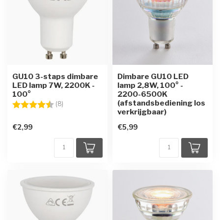
GU10 3-staps dimbare
Dimbare GU10 LED
LED lamp 7W, 2200K -
lamp 2,8W, 100° -
100°
2200-6500K
(afstandsbediening los
Beoordeling:
4.6 uit 5 sterren
(8)
verkrijgbaar)
€2,99
€5,99