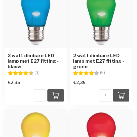
2 watt dimbare LED
2 watt dimbare LED
lamp met E27 fitting -
lamp met E27 fitting -
blauw
groen
Beoordeling:
4.7 uit 5 sterren
Beoordeling:
4.0 uit 5 sterren
(3)
(5)
€2,35
€2,35