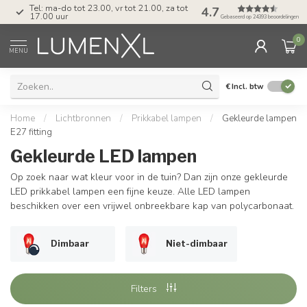
Tel: ma-do tot 23.00, vr tot 21.00, za tot
4.7
17.00 uur
Gebaseerd op 24393 beoordelingen
0
MENU
€
Incl. btw
Home
/
Lichtbronnen
/
Prikkabel lampen
/
Gekleurde lampen
E27 fitting
Gekleurde LED lampen
Op zoek naar wat kleur voor in de tuin? Dan zijn onze gekleurde
LED prikkabel lampen een fijne keuze. Alle LED lampen
beschikken over een vrijwel onbreekbare kap van polycarbonaat.
Dimbaar
Niet-dimbaar
Filters