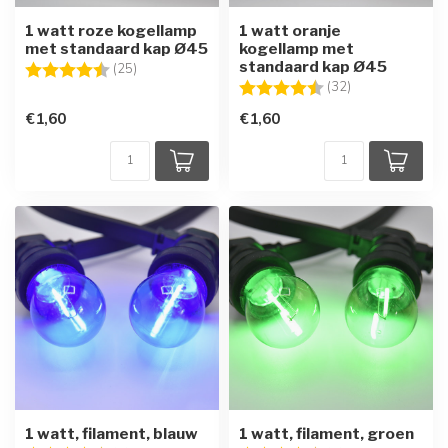
1 watt roze kogellamp
1 watt oranje
met standaard kap Ø45
kogellamp met
standaard kap Ø45
Beoordeling:
4.6 uit 5 sterren
(25)
Beoordeling:
4.7 uit 5 sterre
(32)
€1,60
€1,60
1 watt, filament, blauw
1 watt, filament, groen