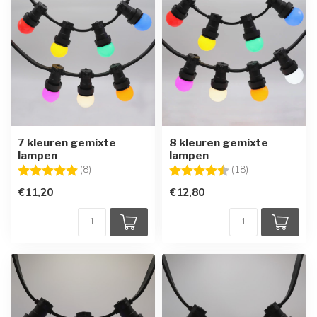
7 kleuren gemixte
8 kleuren gemixte
lampen
lampen
Beoordeling:
5.0 uit 5 sterren
Beoordeling:
4.7 uit 5 sterre
(8)
(18)
€11,20
€12,80