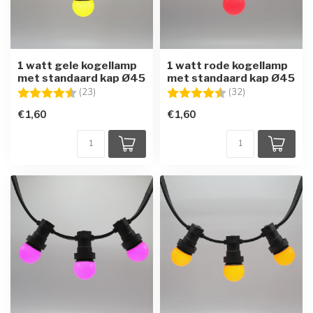
1 watt gele kogellamp
1 watt rode kogellamp
met standaard kap Ø45
met standaard kap Ø45
Beoordeling:
4.7 uit 5 sterren
Beoordeling:
4.8 uit 5 sterre
(23)
(32)
€1,60
€1,60