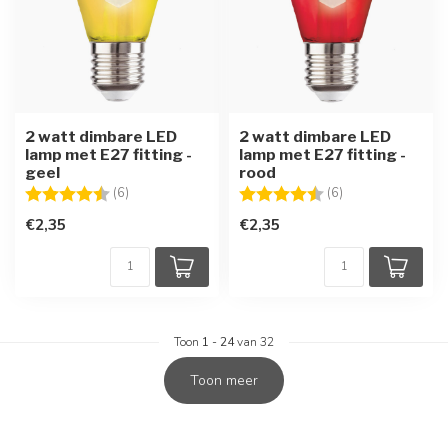
2 watt dimbare LED
2 watt dimbare LED
lamp met E27 fitting -
lamp met E27 fitting -
geel
rood
Beoordeling:
4.3 uit 5 sterren
Beoordeling:
4.8 uit 5 sterren
(6)
(6)
€2,35
€2,35
Toon
1
-
24
van 32
Toon meer