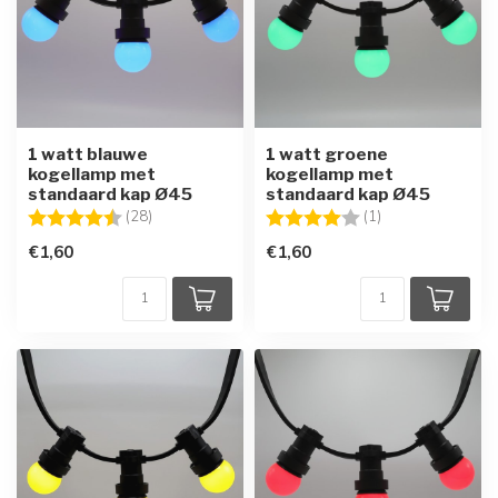
1 watt blauwe
1 watt groene
kogellamp met
kogellamp met
standaard kap Ø45
standaard kap Ø45
Beoordeling:
4.7 uit 5 sterren
Beoordeling:
4.0 uit 5 sterren
(28)
(1)
€1,60
€1,60