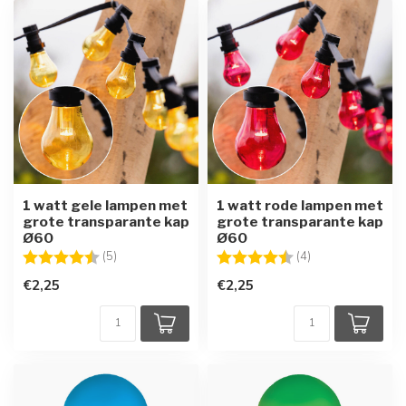
1 watt gele lampen met
1 watt rode lampen met
grote transparante kap
grote transparante kap
Ø60
Ø60
Beoordeling:
4.8 uit 5 sterren
Beoordeling:
4.8 uit 5 sterren
(5)
(4)
€2,25
€2,25