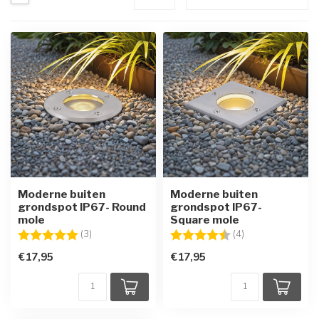
Moderne buiten
Moderne buiten
grondspot IP67- Round
grondspot IP67-
mole
Square mole
Beoordeling:
5.0 uit 5 sterren
Beoordeling:
4.5 uit 5 sterren
(3)
(4)
€17,95
€17,95