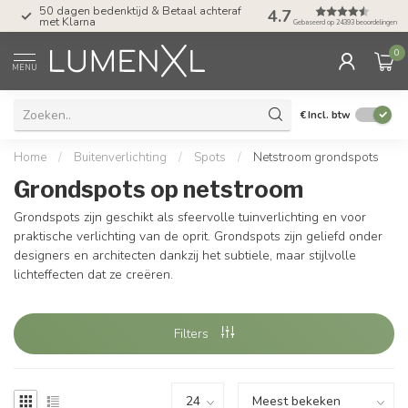
50 dagen bedenktijd & Betaal achteraf
Tel: ma-do tot 23.00, v
4.7
met Klarna
17.00 uur
Gebaseerd op 24393 beoordelingen
0
MENU
€
Incl. btw
Home
/
Buitenverlichting
/
Spots
/
Netstroom grondspots
Grondspots op netstroom
Grondspots zijn geschikt als sfeervolle tuinverlichting en voor
praktische verlichting van de oprit. Grondspots zijn geliefd onder
designers en architecten dankzij het subtiele, maar stijlvolle
lichteffecten dat ze creëren.
Filters