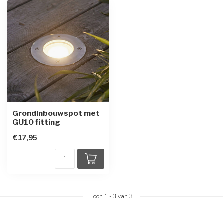
Grondinbouwspot met
GU10 fitting
€17,95
Toon
1
-
3
van 3