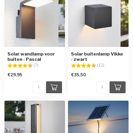
Solar wandlamp voor
Solar buitenlamp Vikke
buiten - Pascal
- zwart
Beoordeling:
4.6 uit 5 sterren
Beoordeling:
4.1 uit 5 sterre
(7)
(12)
€29,95
€35,50