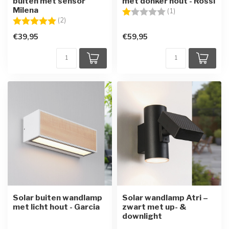
buiten met sensor
met donker hout - Rossi
Milena
Beoordeling:
1.0 uit 5 sterren
(1)
Beoordeling:
5.0 uit 5 sterren
(2)
€39,95
€59,95
Solar buiten wandlamp
Solar wandlamp Atri –
met licht hout - Garcia
zwart met up- &
downlight