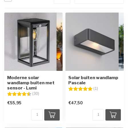
Moderne solar
Solar buiten wandlamp
wandlamp buiten met
Pascale
sensor - Lumi
Beoordeling:
5.0 uit 5 sterren
(1)
Beoordeling:
4.4 uit 5 sterren
(30)
€55,95
€47,50