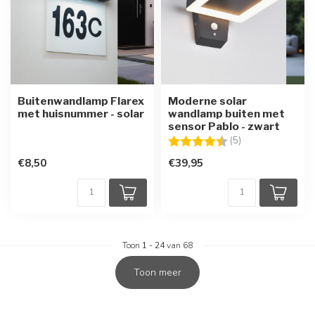
Buitenwandlamp Flarex
Moderne solar
met huisnummer - solar
wandlamp buiten met
sensor Pablo - zwart
Beoordeling:
4.4 uit 5 sterren
(5)
€8,50
€39,95
Toon
1
-
24
van 68
Toon meer