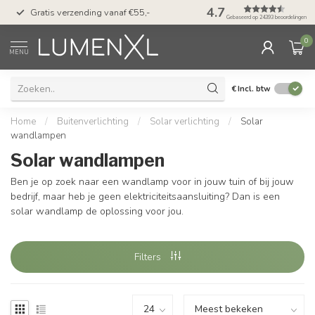
50 dagen bedenktijd &
4.7
Gratis verzending vanaf €55,-
met Klarna
Gebaseerd op 24393 beoordelingen
0
MENU
€
Incl. btw
Home
/
Buitenverlichting
/
Solar verlichting
/
Solar
wandlampen
Solar wandlampen
Ben je op zoek naar een wandlamp voor in jouw tuin of bij jouw
bedrijf, maar heb je geen elektriciteitsaansluiting? Dan is een
solar wandlamp de oplossing voor jou.
Filters