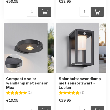
€59,95
€32,95
Compacte solar
Solar buitenwandlamp
wandlamp met sensor
met sensor zwart -
Mea
Lucian
Beoordeling:
5.0 uit 5 sterren
Beoordeling:
5.0 uit 5 sterren
(1)
(1)
€19,95
€39,95