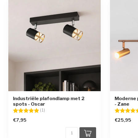
Industriële plafondlamp met 2
Moderne 
spots - Oscar
- Zane
Beoordeling:
5.0 uit 5 sterren
Beoordelin
(1)
€7,95
€25,95