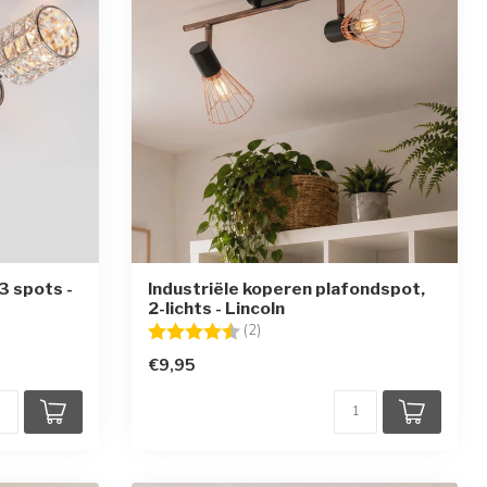
3 spots -
Industriële koperen plafondspot,
2-lichts - Lincoln
en
Beoordeling:
4.5 uit 5 sterren
(2)
€9,95