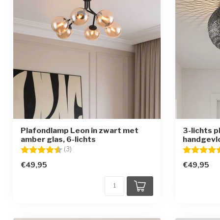
Plafondlamp Leon in zwart met
3-lichts 
amber glas, 6-lichts
handgevl
Beoordeling:
4.7 uit 5 sterren
Beoordelin
(3)
€49,95
€49,95