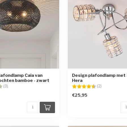
plafondlamp Caia van
Design plafondlamp met 
ochten bamboe - zwart
Hera
g:
4.7 uit 5 sterren
Beoordeling:
4.5 uit 5 sterr
(3)
(2)
€25,95