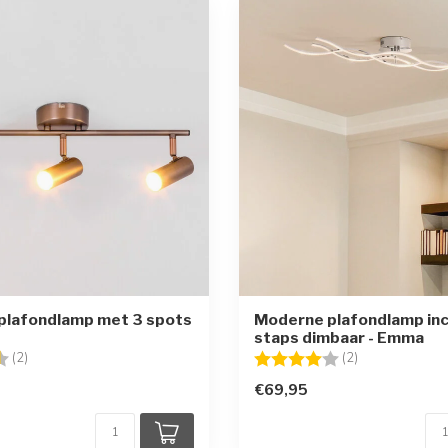
plafondlamp met 3 spots
Moderne plafondlamp incl
staps dimbaar - Emma
g:
4.5 uit 5 sterren
Beoordeling:
4.0 uit 5 sterr
(2)
(2)
€69,95