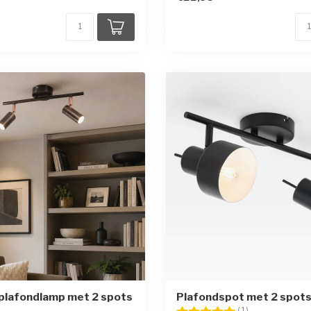
plafondlamp met 2 spots
Plafondspot met 2 spots
Beoordeling:
5.0 uit 5 sterr
(1)