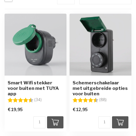
Smart Wifi stekker
Schemerschakelaar
voor buiten met TUYA
met uitgebreide opties
app
voor buiten
Beoordeling:
4.5 uit 5 sterren
Beoordeling:
4.5 uit 5 sterre
(34)
(88)
€19,95
€12,95