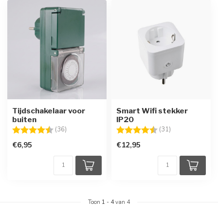
Tijdschakelaar voor
Smart Wifi stekker
buiten
IP20
Beoordeling:
4.4 uit 5 sterren
Beoordeling:
4.4 uit 5 sterre
(36)
(31)
€6,95
€12,95
Toon
1
-
4
van 4