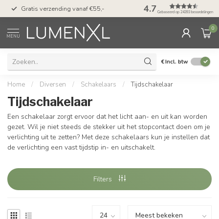
50 dagen bedenktijd &
4.7
Gratis verzending vanaf €55,-
met Klarna
Gebaseerd op 24393 beoordelingen
0
MENU
€
Incl. btw
Home
/
Diversen
/
Schakelaars
/
Tijdschakelaar
Tijdschakelaar
Een schakelaar zorgt ervoor dat het licht aan- en uit kan worden
gezet. Wil je niet steeds de stekker uit het stopcontact doen om je
verlichting uit te zetten? Met deze schakelaars kun je instellen dat
de verlichting een vast tijdstip in- en uitschakelt.
Filters