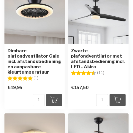
Dimbare
Zwarte
plafondventilator Gale
plafondventilator met
incl. afstandsbediening
afstandsbediening incl.
en aanpasbare
LED - Akira
kleurtemperatuur
Beoordeling:
4.9 uit 5 sterre
(11)
Beoordeling:
5.0 uit 5 sterren
(1)
€49,95
€157,50