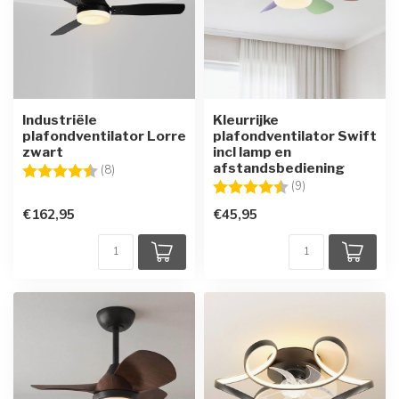
Industriële
Kleurrijke
plafondventilator Lorre
plafondventilator Swift
zwart
incl lamp en
afstandsbediening
Beoordeling:
4.8 uit 5 sterren
(8)
Beoordeling:
4.3 uit 5 sterren
(9)
€162,95
€45,95