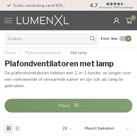
50 dagen bedenktijd &
4.7
Gratis verzending vanaf €55,-
met Klarna
Gebaseerd op 24393 beoordelingen
0
MENU
€
Incl. btw
Home
/
Plafondventilatoren
/
Met lamp
Plafondventilatoren met lamp
De plafondventilatoren hebben een 2-in-1 functie: ze zorgen voor
een verkoelende of verwarmde kamer en zijn ook als lamp te
gebruiken.
Filters