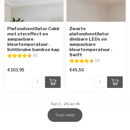
Plafondventilator Cakir
Zwarte
met stereffect en
plafondventilator
aanpasbare
dimbare LEDs en
kleurtemperatuur -
aanpasbare
lichtbruine bamboe kap
kleurtemperatuur -
Swift
Beoordeling:
4.5 uit 5 sterren
(6)
Beoordeling:
4.5 uit 5 sterren
(4)
€103,95
€45,50
Toon
1
-
24
van 46
Toon meer