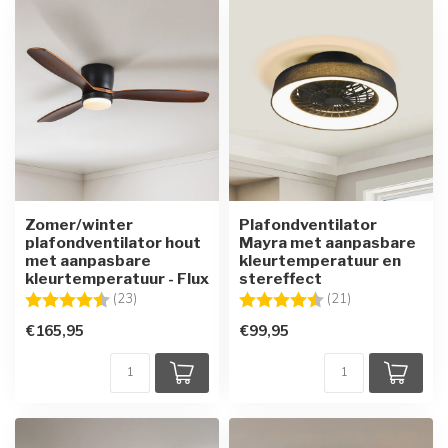
Zomer/winter
Plafondventilator
plafondventilator hout
Mayra met aanpasbare
met aanpasbare
kleurtemperatuur en
kleurtemperatuur - Flux
stereffect
Beoordeling:
4.7 uit 5 sterren
Beoordeling:
4.5 uit 5 sterre
(23)
(21)
€165,95
€99,95