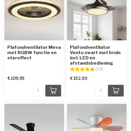
Plafondventilator Meva
Plafondventilator
met RGBW functie en
Vento zwart met bruin
stereffect
incl. LED en
afstandsbediening
Beoordeling:
4.8 uit 5 sterre
(13)
€109,95
€152,50