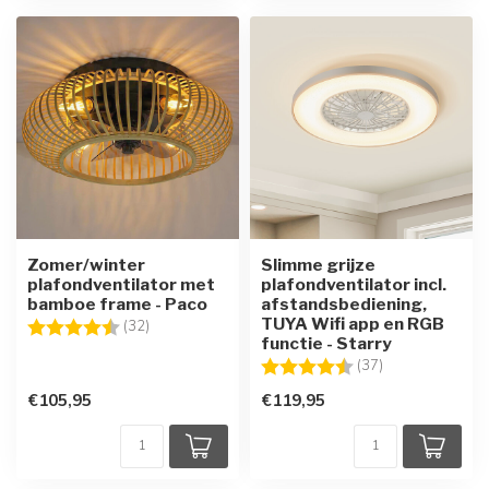
Zomer/winter
Slimme grijze
plafondventilator met
plafondventilator incl.
bamboe frame - Paco
afstandsbediening,
TUYA Wifi app en RGB
Beoordeling:
4.6 uit 5 sterren
(32)
functie - Starry
Beoordeling:
4.4 uit 5 sterre
(37)
€105,95
€119,95