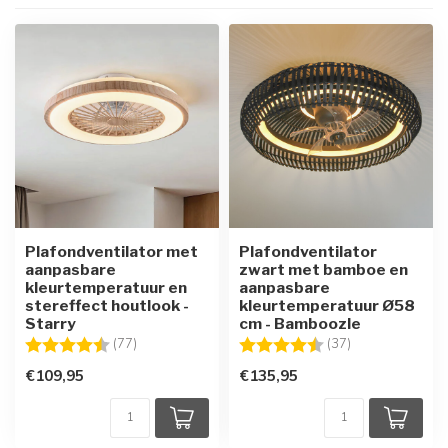
Plafondventilator met
Plafondventilator
aanpasbare
zwart met bamboe en
kleurtemperatuur en
aanpasbare
stereffect houtlook -
kleurtemperatuur Ø58
Starry
cm - Bamboozle
Beoordeling:
4.4 uit 5 sterren
Beoordeling:
4.6 uit 5 sterre
(77)
(37)
€109,95
€135,95