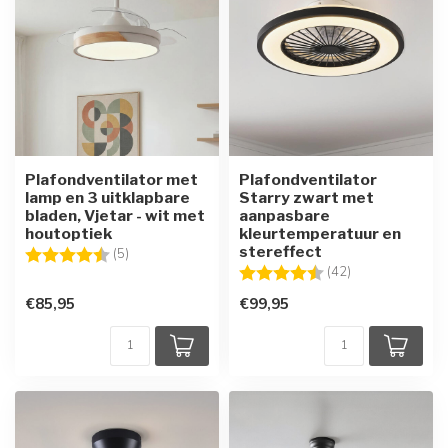
Plafondventilator met
Plafondventilator
lamp en 3 uitklapbare
Starry zwart met
bladen, Vjetar - wit met
aanpasbare
houtoptiek
kleurtemperatuur en
stereffect
Beoordeling:
4.6 uit 5 sterren
(5)
Beoordeling:
4.2 uit 5 sterre
(42)
€85,95
€99,95