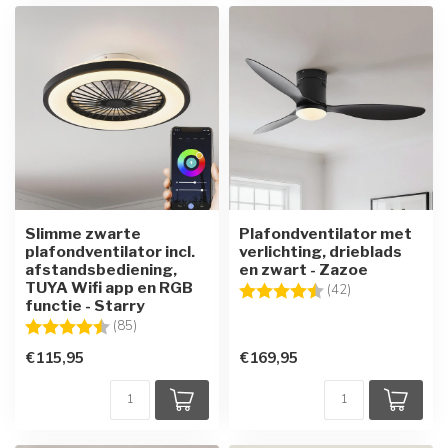
Slimme zwarte
Plafondventilator met
plafondventilator incl.
verlichting, drieblads
afstandsbediening,
en zwart - Zazoe
TUYA Wifi app en RGB
Beoordeling:
4.8 uit 5 sterre
(42)
functie - Starry
Beoordeling:
4.3 uit 5 sterren
(85)
€115,95
€169,95