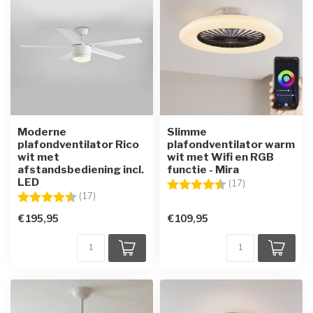
Moderne
Slimme
plafondventilator Rico
plafondventilator warm
wit met
wit met Wifi en RGB
afstandsbediening incl.
functie - Mira
LED
Beoordeling:
4.6 uit 5 sterre
(17)
Beoordeling:
4.6 uit 5 sterren
(17)
€195,95
€109,95