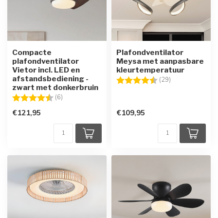
Compacte
Plafondventilator
plafondventilator
Meysa met aanpasbare
Vietor incl. LED en
kleurtemperatuur
afstandsbediening -
Beoordeling:
4.6 uit 5 sterre
(29)
zwart met donkerbruin
Beoordeling:
4.7 uit 5 sterren
(6)
€121,95
€109,95