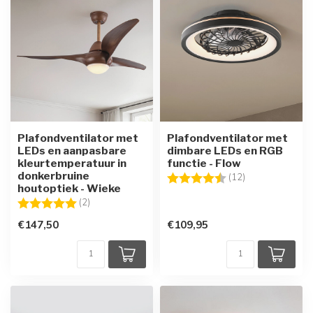
Plafondventilator met
Plafondventilator met
LEDs en aanpasbare
dimbare LEDs en RGB
kleurtemperatuur in
functie - Flow
donkerbruine
Beoordeling:
4.7 uit 5 sterre
(12)
houtoptiek - Wieke
Beoordeling:
5.0 uit 5 sterren
(2)
€147,50
€109,95