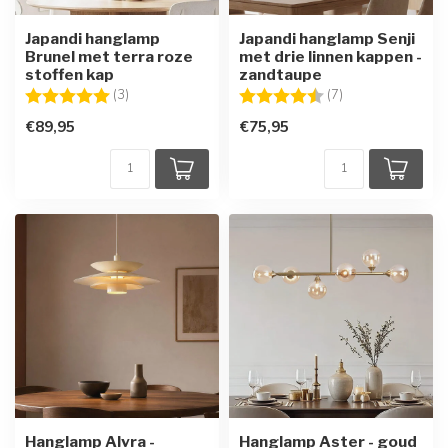
Japandi hanglamp
Japandi hanglamp Senji
Brunel met terra roze
met drie linnen kappen -
stoffen kap
zandtaupe
Beoordeling:
5.0 uit 5 sterren
Beoordeling:
4.6 uit 5 sterren
(3)
(7)
€89,95
€75,95
Hanglamp Alvra -
Hanglamp Aster - goud