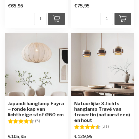
€65,95
€75,95
Japandi hanglamp Fayra
Natuurlijke 3-lichts
– ronde kap van
hanglamp Travé van
lichtbeige stof Ø60 cm
travertin (natuursteen)
en hout
Beoordeling:
4.8 uit 5 sterren
(5)
Beoordeling:
4.8 uit 5 sterre
(21)
€105,95
€129,95