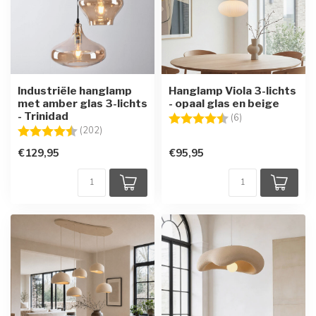
Industriële hanglamp
Hanglamp Viola 3-lichts
met amber glas 3-lichts
- opaal glas en beige
- Trinidad
Beoordeling:
4.5 uit 5 sterren
(6)
Beoordeling:
4.7 uit 5 sterren
(202)
€129,95
€95,95