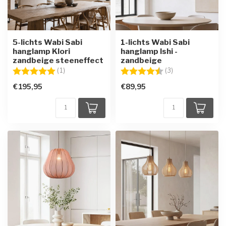
5-lichts Wabi Sabi
1-lichts Wabi Sabi
hanglamp Klori
hanglamp Ishi -
zandbeige steeneffect
zandbeige
Beoordeling:
5.0 uit 5 sterren
Beoordeling:
4.3 uit 5 sterren
(1)
(3)
€195,95
€89,95