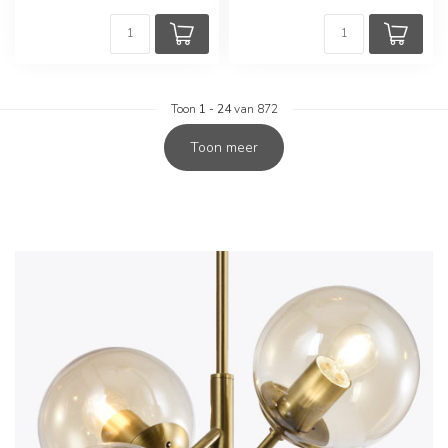
Toon
1
-
24
van 872
Toon meer