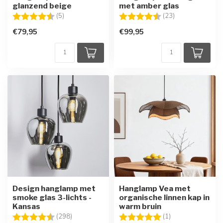
glanzend beige
met amber glas
Beoordeling:
4.6 uit 5 sterren
Beoordeling:
4.5 uit 5 sterre
(5)
(23)
€79,95
€99,95
Design hanglamp met
Hanglamp Vea met
smoke glas 3-lichts -
organische linnen kap in
Kansas
warm bruin
Beoordeling:
4.7 uit 5 sterren
Beoordeling:
5.0 uit 5 sterren
(298)
(1)