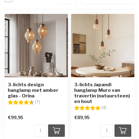
3-lichts design
3-lichts Japandi
hanglamp met amber
hanglamp Muro van
glas - Orina
travertin (natuursteen)
en hout
Beoordeling:
4.9 uit 5 sterren
(7)
Beoordeling:
5.0 uit 5 sterren
(4)
€99,95
€89,95