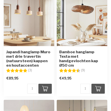
Japandi hanglamp Muro
Bamboe hanglamp
met drie travertin
Texta met
(natuursteen) kappen
handgevlochten kap
en houtaccenten
Ø50 cm
Beoordeling:
5.0 uit 5 sterren
Beoordeling:
4.7 uit 5 sterren
(3)
(9)
€89,95
€49,95