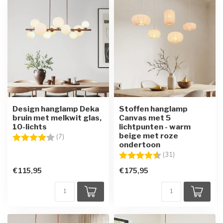
Design hanglamp Deka
Stoffen hanglamp
bruin met melkwit glas,
Canvas met 5
10-lichts
lichtpunten - warm
beige met roze
Beoordeling:
4.0 uit 5 sterren
(7)
ondertoon
Beoordeling:
4.1 uit 5 sterre
(31)
€115,95
€175,95