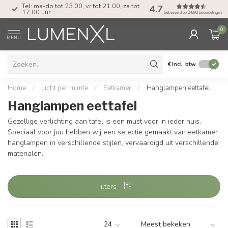
Tel: ma-do tot 23.00, vr tot 21.00, za tot
4.7
17.00 uur
Gebaseerd op 24393 beoordelingen
0
MENU
€
Incl. btw
Home
/
Licht per ruimte
/
Eetkamer
/
Hanglampen eettafel
Hanglampen eettafel
Gezellige verlichting aan tafel is een must voor in ieder huis.
Speciaal voor jou hebben wij een selectie gemaakt van eetkamer
hanglampen in verschillende stijlen, vervaardigd uit verschillende
materialen.
Filters