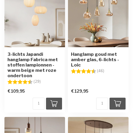
3-lichts Japandi
Hanglamp goud met
hanglamp Fabrica met
amber glas, 6-lichts -
stoffen lampionnen -
Loic
warm beige met roze
Beoordeling:
4.8 uit 5 sterre
(46)
ondertoon
Beoordeling:
4.4 uit 5 sterren
(29)
€109,95
€129,95