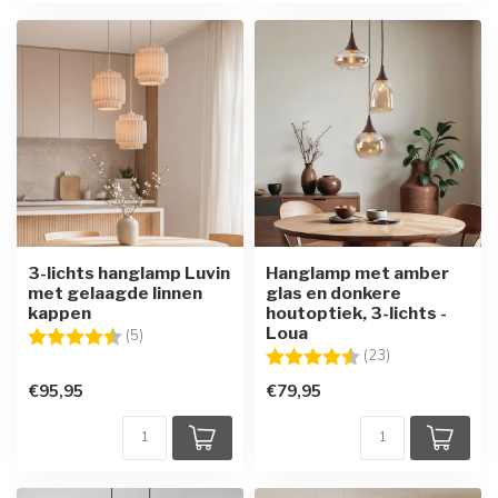
3-lichts hanglamp Luvin
Hanglamp met amber
met gelaagde linnen
glas en donkere
kappen
houtoptiek, 3-lichts -
Loua
Beoordeling:
4.2 uit 5 sterren
(5)
Beoordeling:
4.8 uit 5 sterre
(23)
€95,95
€79,95