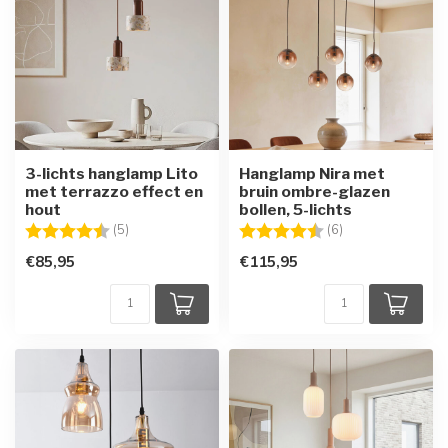
3-lichts hanglamp Lito
Hanglamp Nira met
met terrazzo effect en
bruin ombre-glazen
hout
bollen, 5-lichts
Beoordeling:
4.4 uit 5 sterren
Beoordeling:
4.8 uit 5 sterren
(5)
(6)
€85,95
€115,95