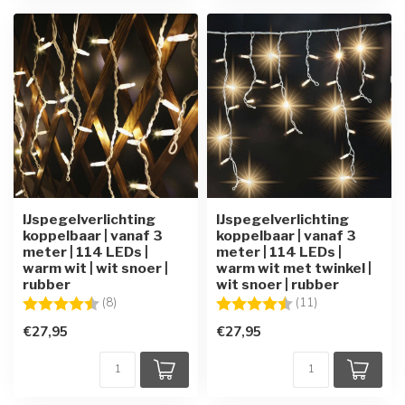
IJspegelverlichting
IJspegelverlichting
koppelbaar | vanaf 3
koppelbaar | vanaf 3
meter | 114 LEDs |
meter | 114 LEDs |
warm wit | wit snoer |
warm wit met twinkel |
rubber
wit snoer | rubber
Beoordeling:
4.9 uit 5 sterren
Beoordeling:
4.7 uit 5 sterre
(8)
(11)
€27,95
€27,95