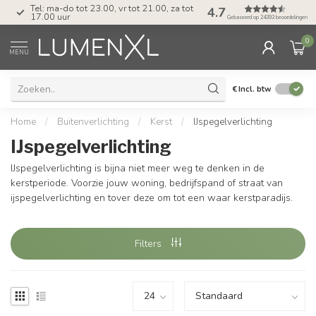
Tel: ma-do tot 23.00, vr tot 21.00, za tot
4.7
17.00 uur
Gebaseerd op 24393 beoordelingen
0
MENU
€
Incl. btw
Home
/
Buitenverlichting
/
Kerst
/
IJspegelverlichting
IJspegelverlichting
IJspegelverlichting is bijna niet meer weg te denken in de
kerstperiode. Voorzie jouw woning, bedrijfspand of straat van
ijspegelverlichting en tover deze om tot een waar kerstparadijs.
Filters