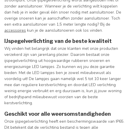
stroompunt. Onze ijspegelverlichting wordt aangeboden met of
zonder aansluitsnoer. Wanneer je de verlichting wilt koppelen
dan heb je in ieder geval één snoer nodig met aansluitsnoer. De
overige snoeren kan je aanschaffen zonder aansluitsnoer. Toch
een extra aansluitsnoer van 1,5 meter lengte nodig? Bij de
accessoires
kun je de aansluitsnoeren ook los vinden.
IJspegelverlichting van de beste kwaliteit
Wij vinden het belangrijk dat onze klanten met onze producten
verzekerd zijn van jarenlang plezier. Daarom bestaat onze
ijspegelverlichting uit hoogwaardige rubberen snoeren en
energiezuinige LED lampjes. Zo kunnen wij jou deze garantie
bieden. Met de LED lampjes ben je zowel milieubewust als
voordelig uit! De lampjes gaan namelijk wel 5 tot 10 keer langer
mee dan reguliere kerstverlichting en doordat LED verlichting
weinig energie verbruikt en erg duurzaam is, kun jij jouw woning
of bedrijfspand milieubewust voorzien van de beste
kerstverlichting.
Geschikt voor alle weersomstandigheden
Onze ijspegelverlichting heeft een beschermingswaarde van IP65.
Dit betekent dat de verlichting bestand is tegen alle