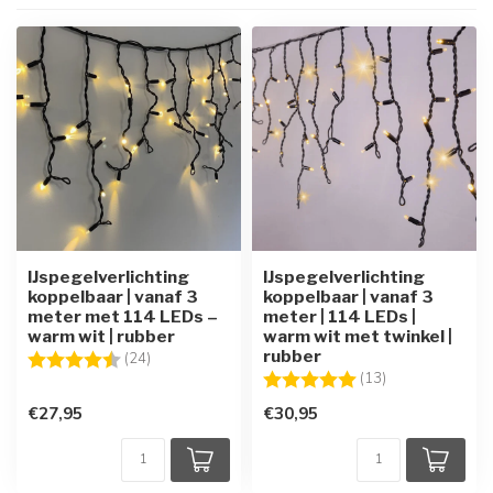
IJspegelverlichting
IJspegelverlichting
koppelbaar | vanaf 3
koppelbaar | vanaf 3
meter met 114 LEDs –
meter | 114 LEDs |
warm wit | rubber
warm wit met twinkel |
rubber
Beoordeling:
4.9 uit 5 sterren
(24)
Beoordeling:
5.0 uit 5 sterre
(13)
€27,95
€30,95