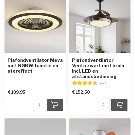
Plafondventilator Meva
Plafondventilator
met RGBW functie en
Vento zwart met bruin
stereffect
incl. LED en
afstandsbediening
Beoordeling:
4.8 uit 5 sterre
(13)
€109,95
€152,50