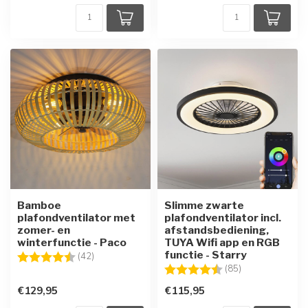
Bamboe
Slimme zwarte
plafondventilator met
plafondventilator incl.
zomer- en
afstandsbediening,
winterfunctie - Paco
TUYA Wifi app en RGB
functie - Starry
Beoordeling:
4.8 uit 5 sterren
(42)
Beoordeling:
4.3 uit 5 sterre
(85)
€129,95
€115,95