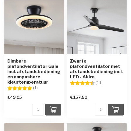
Dimbare
Zwarte
plafondventilator Gale
plafondventilator met
incl. afstandsbediening
afstandsbediening incl.
en aanpasbare
LED - Akira
kleurtemperatuur
Beoordeling:
4.9 uit 5 sterre
(11)
Beoordeling:
5.0 uit 5 sterren
(1)
€49,95
€157,50