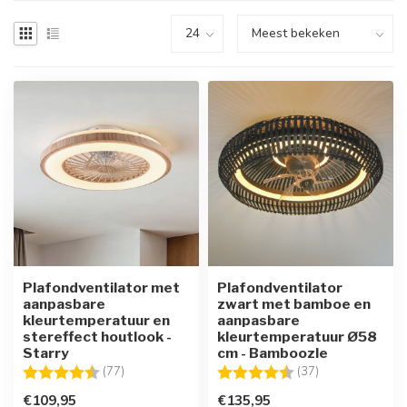
Plafondventilator met
Plafondventilator
aanpasbare
zwart met bamboe en
kleurtemperatuur en
aanpasbare
stereffect houtlook -
kleurtemperatuur Ø58
Starry
cm - Bamboozle
Beoordeling:
4.4 uit 5 sterren
Beoordeling:
4.6 uit 5 sterre
(77)
(37)
€109,95
€135,95