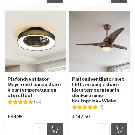
Plafondventilator
Plafondventilator met
Mayra met aanpasbare
LEDs en aanpasbare
kleurtemperatuur en
kleurtemperatuur in
stereffect
donkerbruine
houtoptiek - Wieke
Beoordeling:
4.5 uit 5 sterren
(21)
Beoordeling:
5.0 uit 5 sterren
(2)
€99,95
€147,50