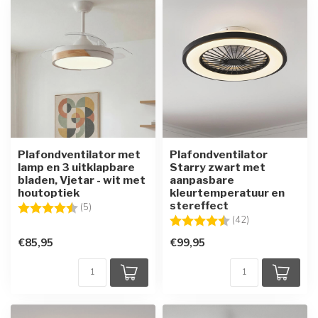
Plafondventilator met
Plafondventilator
lamp en 3 uitklapbare
Starry zwart met
bladen, Vjetar - wit met
aanpasbare
houtoptiek
kleurtemperatuur en
stereffect
Beoordeling:
4.6 uit 5 sterren
(5)
Beoordeling:
4.2 uit 5 sterre
(42)
€85,95
€99,95