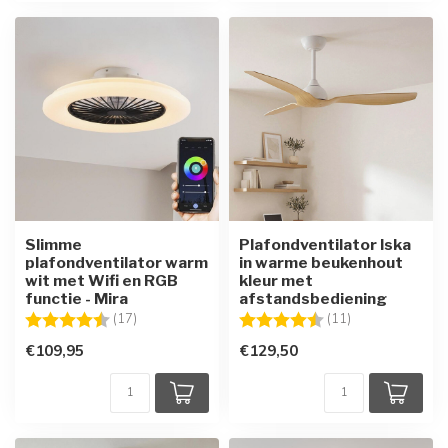
Slimme
Plafondventilator Iska
plafondventilator warm
in warme beukenhout
wit met Wifi en RGB
kleur met
functie - Mira
afstandsbediening
Beoordeling:
4.6 uit 5 sterren
Beoordeling:
4.9 uit 5 sterre
(17)
(11)
€109,95
€129,50