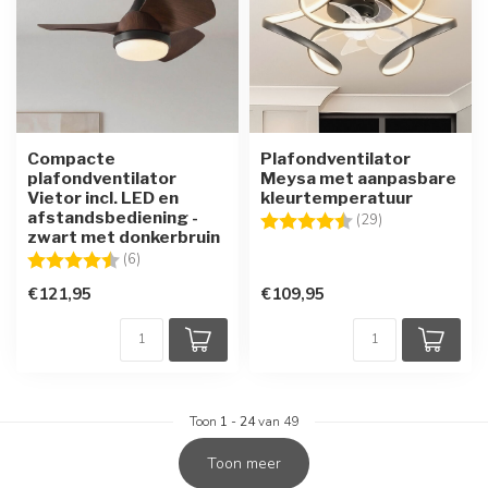
Compacte
Plafondventilator
plafondventilator
Meysa met aanpasbare
Vietor incl. LED en
kleurtemperatuur
afstandsbediening -
Beoordeling:
4.6 uit 5 sterre
(29)
zwart met donkerbruin
Beoordeling:
4.7 uit 5 sterren
(6)
€121,95
€109,95
Toon
1
-
24
van 49
Toon meer