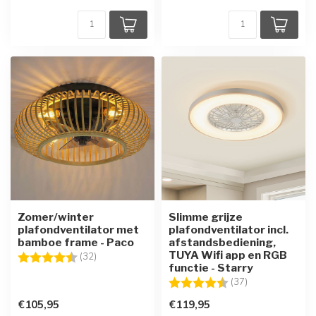
Zomer/winter
Slimme grijze
plafondventilator met
plafondventilator incl.
bamboe frame - Paco
afstandsbediening,
TUYA Wifi app en RGB
Beoordeling:
4.6 uit 5 sterren
(32)
functie - Starry
Beoordeling:
4.4 uit 5 sterre
(37)
€105,95
€119,95