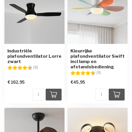
Industriële
Kleurrijke
plafondventilator Lorre
plafondventilator Swift
zwart
incl lamp en
afstandsbediening
Beoordeling:
4.8 uit 5 sterren
(8)
Beoordeling:
4.3 uit 5 sterren
(9)
€162,95
€45,95