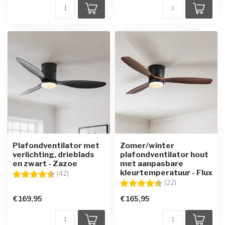
Plafondventilator met
Zomer/winter
verlichting, drieblads
plafondventilator hout
en zwart - Zazoe
met aanpasbare
kleurtemperatuur - Flux
Beoordeling:
4.8 uit 5 sterren
(42)
Beoordeling:
4.6 uit 5 sterre
(22)
€169,95
€165,95