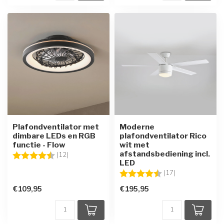
Plafondventilator met
Moderne
dimbare LEDs en RGB
plafondventilator Rico
functie - Flow
wit met
afstandsbediening incl.
Beoordeling:
4.7 uit 5 sterren
(12)
LED
Beoordeling:
4.6 uit 5 sterre
(17)
€109,95
€195,95