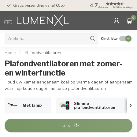
50 dagen bedenktijd &
4.7
Gratis verzending vanaf €55,-
met Klarna
Gebaseerd op 24393 beoordelingen
0
MENU
€
Incl. btw
Home
/
Plafondventilatoren
Plafondventilatoren met zomer-
en winterfunctie
Houd uw kamer aangenaam koel op warme dagen of aangenaam
warm op koude dagen met onze plafondventilatoren.
Slimme
Met lamp
plafondventilatoren
Filters