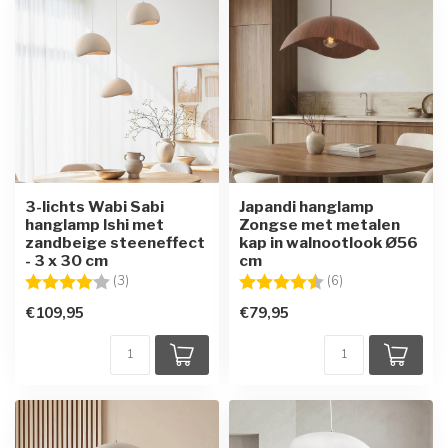
3-lichts Wabi Sabi
Japandi hanglamp
hanglamp Ishi met
Zongse met metalen
zandbeige steeneffect
kap in walnootlook Ø56
- 3 x 30 cm
cm
Beoordeling:
4.0 uit 5 sterren
Beoordeling:
4.7 uit 5 sterren
(3)
(6)
€109,95
€79,95