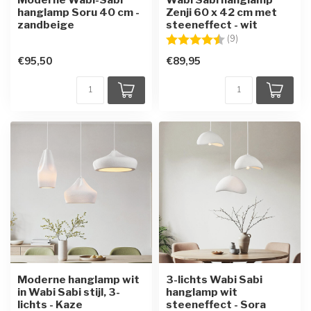
hanglamp Soru 40 cm -
Zenji 60 x 42 cm met
zandbeige
steeneffect - wit
Beoordeling:
4.8 uit 5 sterren
(9)
€95,50
€89,95
Moderne hanglamp wit
3-lichts Wabi Sabi
in Wabi Sabi stijl, 3-
hanglamp wit
lichts - Kaze
steeneffect - Sora