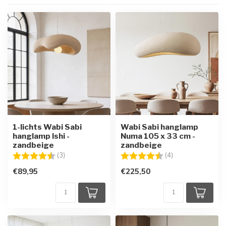
1-lichts Wabi Sabi
Wabi Sabi hanglamp
hanglamp Ishi -
Numa 105 x 33 cm -
zandbeige
zandbeige
Beoordeling:
4.3 uit 5 sterren
Beoordeling:
4.5 uit 5 sterren
(3)
(4)
€89,95
€225,50