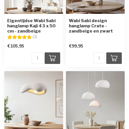
Eigentijdse Wabi Sabi
Wabi Sabi design
hanglamp Kaji 43 x 50
hanglamp Crate -
cm - zandbeige
zandbeige en zwart
Beoordeling:
5.0 uit 5 sterren
(2)
€105,95
€99,95