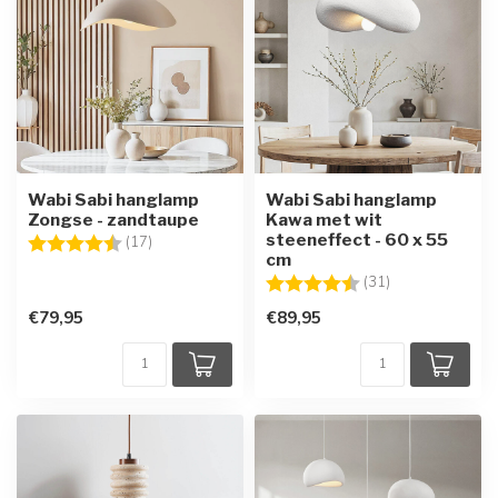
Wabi Sabi hanglamp
Wabi Sabi hanglamp
Zongse - zandtaupe
Kawa met wit
steeneffect - 60 x 55
Beoordeling:
4.7 uit 5 sterren
(17)
cm
Beoordeling:
4.5 uit 5 sterre
(31)
€79,95
€89,95