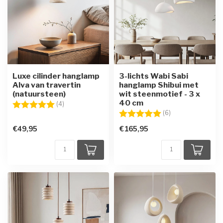
Luxe cilinder hanglamp
3-lichts Wabi Sabi
Alva van travertin
hanglamp Shibui met
(natuursteen)
wit steenmotief - 3 x
40 cm
Beoordeling:
5.0 uit 5 sterren
(4)
Beoordeling:
5.0 uit 5 sterren
(6)
€49,95
€165,95