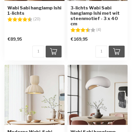
Wabi Sabi hanglamp Ishi
3-lichts Wabi Sabi
1-lichts
hanglamp Ishi met wit
steenmotief - 3 x 40
Beoordeling:
4.8 uit 5 sterren
(20)
cm
Beoordeling:
3.8 uit 5 sterren
(4)
€89,95
€169,95
Moderne Wabi-Sabi
Wabi Sabi hanglamp