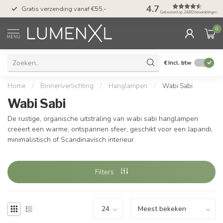
50 dagen bedenktijd &
4.7
Gratis verzending vanaf €55,-
met Klarna
Gebaseerd op 24393 beoordelingen
0
MENU
€
Incl. btw
Home
/
Binnenverlichting
/
Hanglampen
/
Wabi Sabi
Wabi Sabi
De rustige, organische uitstraling van wabi sabi hanglampen
creëert een warme, ontspannen sfeer, geschikt voor een Japandi,
minimalistisch of Scandinavisch interieur.
Filters