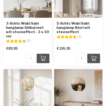
3-lichts Wabi Sabi
5-lichts Wabi Sabi
hanglamp Shibui met
hanglamp Klori wit
wit steeneffect - 3 x 30
steeneffect
cm
Beoordeling:
5.0 uit 5 sterren
(1)
Beoordeling:
4.6 uit 5 sterren
(7)
€89,95
€195,95