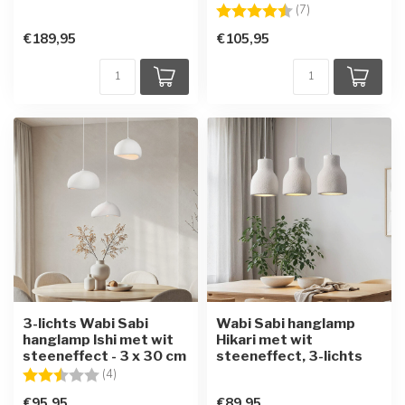
Beoordeling:
4.3 uit 5 sterren
(7)
€189,95
€105,95
3-lichts Wabi Sabi
Wabi Sabi hanglamp
hanglamp Ishi met wit
Hikari met wit
steeneffect - 3 x 30 cm
steeneffect, 3-lichts
Beoordeling:
2.8 uit 5 sterren
(4)
€95,95
€89,95