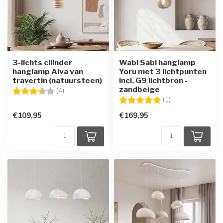
3-lichts cilinder
Wabi Sabi hanglamp
hanglamp Alva van
Yoru met 3 lichtpunten
travertin (natuursteen)
incl. G9 lichtbron -
zandbeige
Beoordeling:
3.8 uit 5 sterren
(4)
Beoordeling:
5.0 uit 5 sterren
(1)
€109,95
€169,95