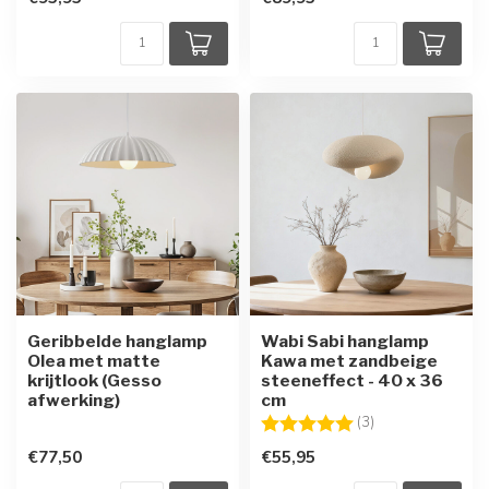
Geribbelde hanglamp
Wabi Sabi hanglamp
Olea met matte
Kawa met zandbeige
krijtlook (Gesso
steeneffect - 40 x 36
afwerking)
cm
Beoordeling:
5.0 uit 5 sterren
(3)
€77,50
€55,95