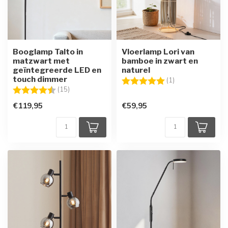
Booglamp Talto in
Vloerlamp Lori van
matzwart met
bamboe in zwart en
geïntegreerde LED en
naturel
touch dimmer
Beoordeling:
5.0 uit 5 sterren
(1)
Beoordeling:
4.5 uit 5 sterren
(15)
€119,95
€59,95