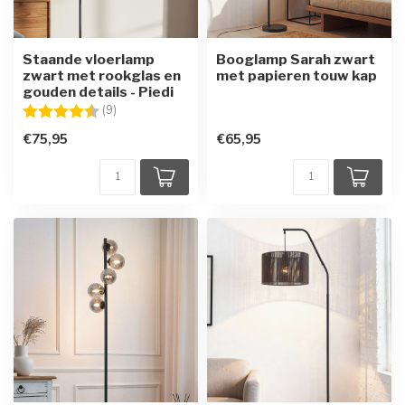
Staande vloerlamp
Booglamp Sarah zwart
zwart met rookglas en
met papieren touw kap
gouden details - Piedi
Beoordeling:
4.1 uit 5 sterren
(9)
€75,95
€65,95