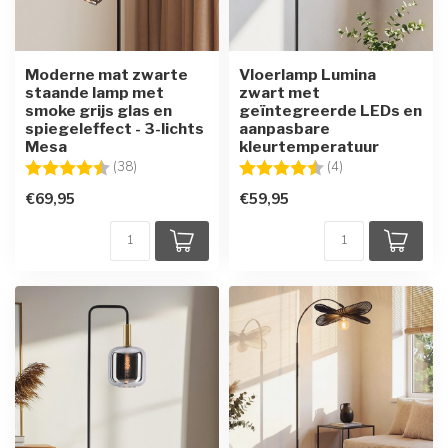
Moderne mat zwarte
Vloerlamp Lumina
staande lamp met
zwart met
smoke grijs glas en
geïntegreerde LEDs en
spiegeleffect - 3-lichts
aanpasbare
Mesa
kleurtemperatuur
Beoordeling:
4.8 uit 5 sterren
Beoordeling:
4.8 uit 5 sterren
(38)
(4)
€69,95
€59,95