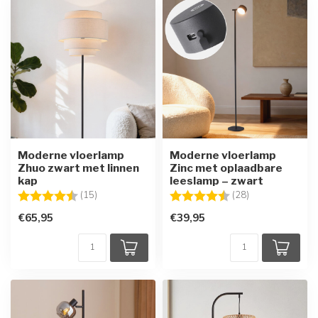
Moderne vloerlamp
Moderne vloerlamp
Zhuo zwart met linnen
Zinc met oplaadbare
kap
leeslamp – zwart
Beoordeling:
4.7 uit 5 sterren
Beoordeling:
4.7 uit 5 sterre
(15)
(28)
€65,95
€39,95