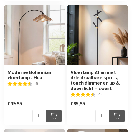
Moderne Bohemian
Vloerlamp Zhan met
vloerlamp - Hua
drie draaibare spots,
touch dimmer en up &
Beoordeling:
4.9 uit 5 sterren
(8)
down licht – zwart
Beoordeling:
4.6 uit 5 sterre
(25)
€69,95
€85,95