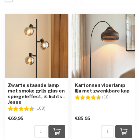
Zwarte staande lamp
Kartonnen vloerlamp
met smoke grijs glas en
Ilja met zwenkbare kap
spiegeleffect, 3-lichts -
Beoordeling:
4.7 uit 5 sterre
(10)
Jesse
Beoordeling:
4.6 uit 5 sterren
(109)
€69,95
€85,95