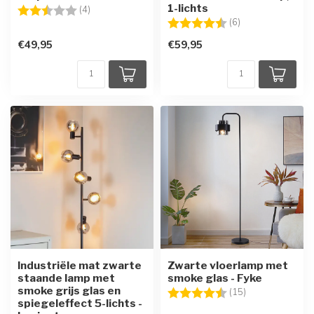
1-lichts
Beoordeling:
2.3 uit 5 sterren
(4)
Beoordeling:
4.7 uit 5 sterren
(6)
€49,95
€59,95
Industriële mat zwarte
Zwarte vloerlamp met
staande lamp met
smoke glas - Fyke
smoke grijs glas en
Beoordeling:
4.4 uit 5 sterre
(15)
spiegeleffect 5-lichts -