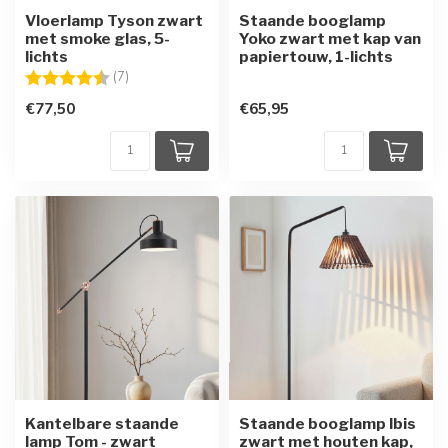
Vloerlamp Tyson zwart
Staande booglamp
met smoke glas, 5-
Yoko zwart met kap van
lichts
papiertouw, 1-lichts
Beoordeling:
4.3 uit 5 sterren
(7)
€77,50
€65,95
Kantelbare staande
Staande booglamp Ibis
lamp Tom - zwart
zwart met houten kap,