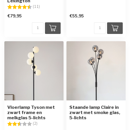
Lexington
Beoordeling:
4.5 uit 5 sterren
(11)
€79,95
€55,95
Vloerlamp Tyson met
Staande lamp Claire in
zwart frame en
zwart met smoke glas,
melkglas 5-lichts
5-lichts
Beoordeling:
2.5 uit 5 sterren
(2)