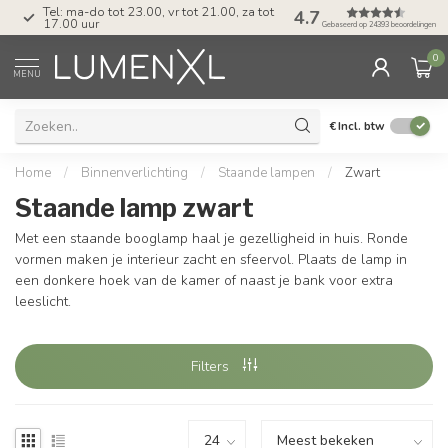
Tel: ma-do tot 23.00, vr tot 21.00, za tot
4.7
17.00 uur
Gebaseerd op 24393 beoordelingen
0
MENU
€
Incl. btw
Home
/
Binnenverlichting
/
Staande lampen
/
Zwart
Staande lamp zwart
Met een staande booglamp haal je gezelligheid in huis. Ronde
vormen maken je interieur zacht en sfeervol. Plaats de lamp in
een donkere hoek van de kamer of naast je bank voor extra
leeslicht.
Filters