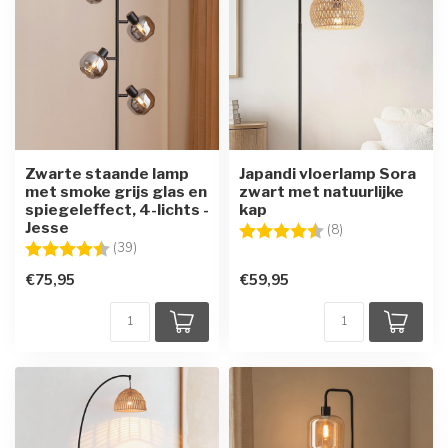
Zwarte staande lamp
Japandi vloerlamp Sora
met smoke grijs glas en
zwart met natuurlijke
spiegeleffect, 4-lichts -
kap
Jesse
Beoordeling:
4.9 uit 5 sterren
(8)
Beoordeling:
4.8 uit 5 sterren
(39)
€75,95
€59,95