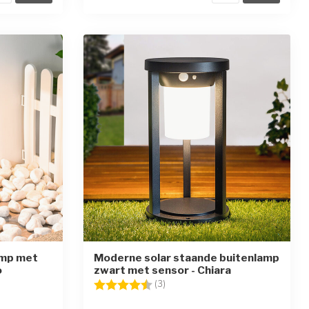
amp met
Moderne solar staande buitenlamp
o
zwart met sensor - Chiara
ren
Beoordeling:
4.7 uit 5 sterren
(3)