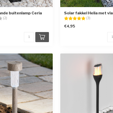
ande buitenlamp Ceria
Solar fakkel Helia met vl
g:
3.0 uit 5 sterren
Beoordeling:
5.0 uit 5 sterr
(2)
(3)
€4,95