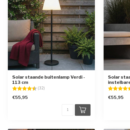
Solar staande buitenlamp Verdi -
Solar sta
113 cm
instelbar
Beoordeling:
4.3 uit 5 sterren
Beoordelin
(32)
€55,95
€55,95