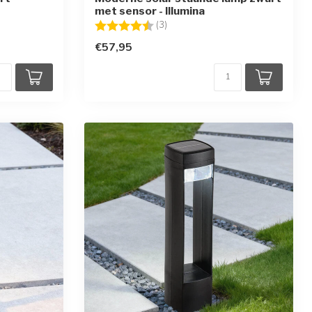
met sensor - Illumina
en
Beoordeling:
4.3 uit 5 sterren
(3)
€57,95