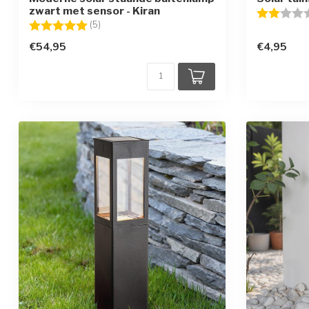
zwart met sensor - Kiran
Beoordelin
Beoordeling:
5.0 uit 5 sterren
(5)
€54,95
€4,95