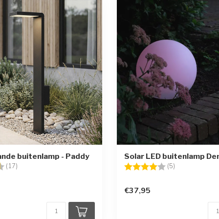
ande buitenlamp - Paddy
Solar LED buitenlamp Den
g:
4.5 uit 5 sterren
Beoordeling:
4.0 uit 5 sterr
(17)
(5)
€37,95