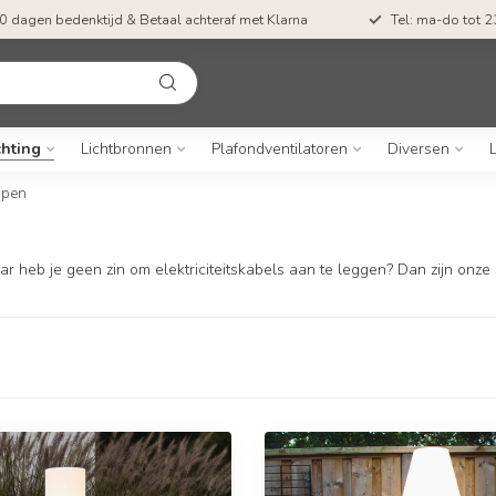
50 dagen bedenktijd & Betaal achteraf met Klarna
Tel: ma-do tot
chting
Lichtbronnen
Plafondventilatoren
Diversen
mpen
r heb je geen zin om elektriciteitskabels aan te leggen? Dan zijn onz