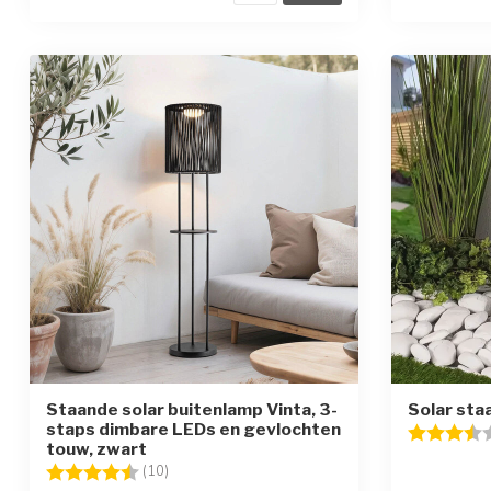
Staande solar buitenlamp Vinta, 3-
Solar sta
staps dimbare LEDs en gevlochten
Beoordelin
touw, zwart
Beoordeling:
4.8 uit 5 sterren
(10)