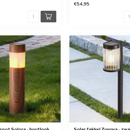
€54,95
nspot Solora - houtlook
Solar fakkel Zonova - zwa