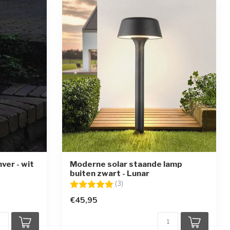
ver - wit
Moderne solar staande lamp
buiten zwart - Lunar
en
Beoordeling:
5.0 uit 5 sterren
(3)
€45,95