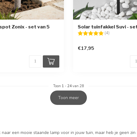
spot Zonix - set van 5
Solar tuinfakkel Suvi - se
Beoordeling:
5.0 uit 5 sterr
(4)
€17,95
Toon
1
-
24
van 28
Toon meer
 naar een mooie staande lamp voor in jouw tuin, maar heb je geen zin 