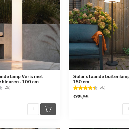
ande lamp Veris met
Solar staande buitenlamp
e kleuren - 100 cm
150 cm
g:
4.4 uit 5 sterren
Beoordeling:
4.5 uit 5 ster
(25)
(58)
€65,95