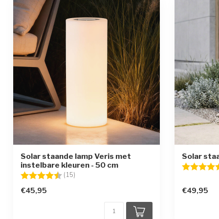
Solar staande lamp Veris met
Solar sta
instelbare kleuren - 50 cm
Beoordelin
Beoordeling:
4.5 uit 5 sterren
(15)
€45,95
€49,95