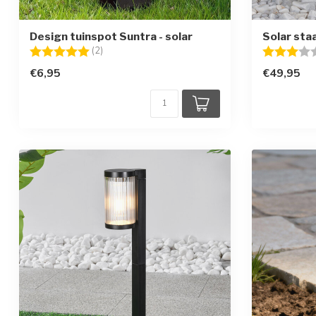
Design tuinspot Suntra - solar
Solar sta
Beoordeling:
5.0 uit 5 sterren
Beoordelin
(2)
€6,95
€49,95