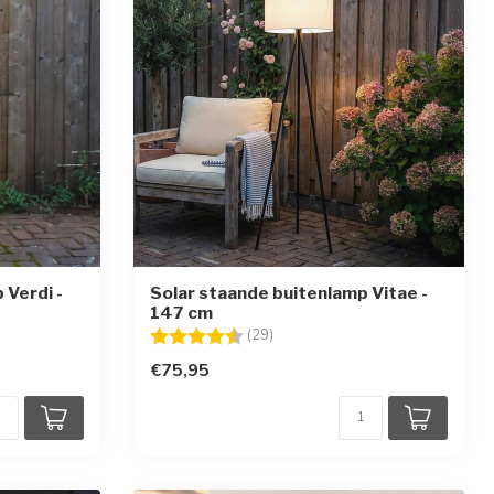
 Verdi -
Solar staande buitenlamp Vitae -
147 cm
ren
Beoordeling:
4.5 uit 5 sterren
(29)
€75,95