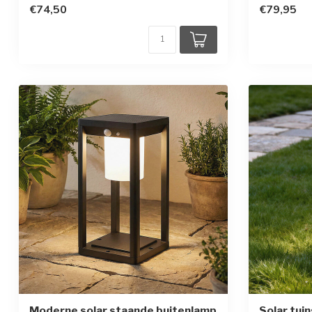
€74,50
€79,95
Moderne solar staande buitenlamp
Solar tui