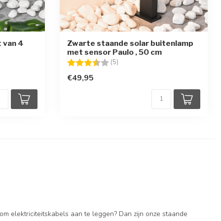
t van 4
Zwarte staande solar buitenlamp
met sensor Paulo , 50 cm
en
Beoordeling:
3.8 uit 5 sterren
(5)
€49,95
om elektriciteitskabels aan te leggen? Dan zijn onze staande