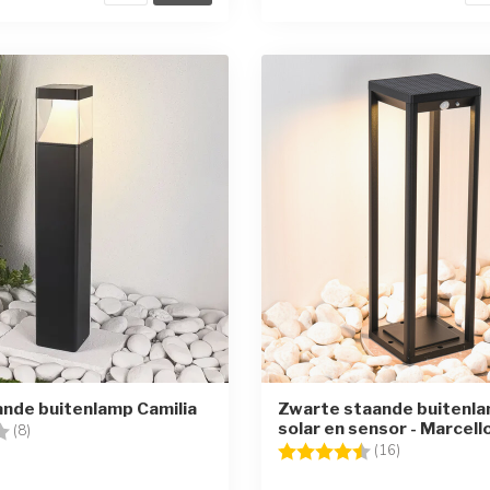
ande buitenlamp Camilia
Zwarte staande buitenl
solar en sensor - Marcell
g:
3.6 uit 5 sterren
(8)
Beoordeling:
4.8 uit 5 ster
(16)