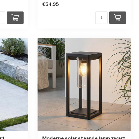
€54,95
rt
Moderne solar staande lamp zwart