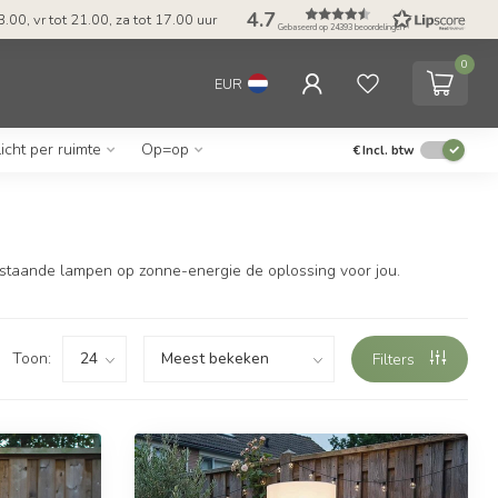
4.7
 23.00, vr tot 21.00, za tot 17.00 uur
Gebaseerd op 24393 beoordelingen
0
EUR
Licht per ruimte
Op=op
€
Incl. btw
e staande lampen op zonne-energie de oplossing voor jou.
Toon:
Filters