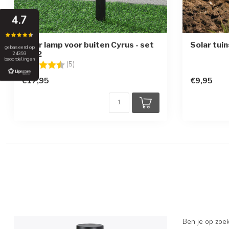
4.7
Solar lamp voor buiten Cyrus - set
Solar tuin
gebaseerd op
van 2
24393
beoordelingen
Beoordeling:
4.8 uit 5 sterren
(5)
€17,95
€9,95
Ben je op zoek