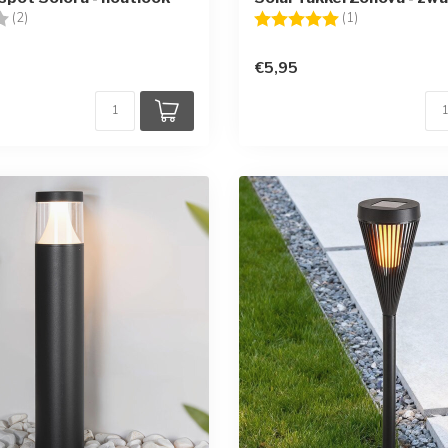
g:
2.0 uit 5 sterren
Beoordeling:
5.0 uit 5 sterr
(2)
(1)
€5,95