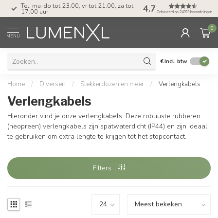
Tel: ma-do tot 23.00, vr tot 21.00, za tot
4.7
17.00 uur
Gebaseerd op 24393 beoordelingen
0
MENU
€
Incl. btw
Home
/
Diversen
/
Stekkerdozen en meer
/
Verlengkabels
Verlengkabels
Hieronder vind je onze verlengkabels. Deze robuuste rubberen
(neopreen) verlengkabels zijn spatwaterdicht (IP44) en zijn ideaal
te gebruiken om extra lengte te krijgen tot het stopcontact.
Filters