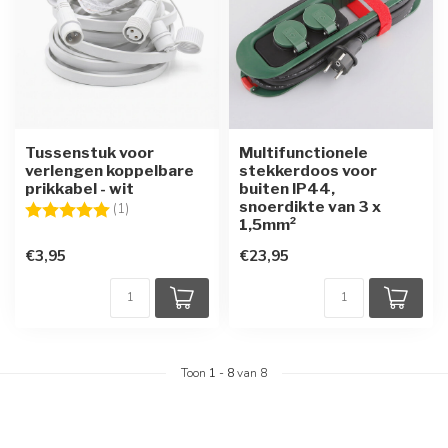
Tussenstuk voor
Multifunctionele
verlengen koppelbare
stekkerdoos voor
prikkabel - wit
buiten IP44,
snoerdikte van 3 x
Beoordeling:
5.0 uit 5 sterren
(1)
1,5mm²
€3,95
€23,95
Toon
1
-
8
van 8