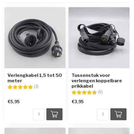
Verlengkabel 1,5 tot 50
Tussenstuk voor
meter
verlengen koppelbare
prikkabel
Beoordeling:
5.0 uit 5 sterren
(3)
Beoordeling:
4.8 uit 5 sterren
(5)
€5,95
€3,95