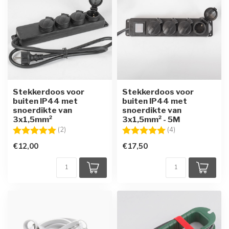
Stekkerdoos voor
Stekkerdoos voor
buiten IP44 met
buiten IP44 met
snoerdikte van
snoerdikte van
3x1,5mm²
3x1,5mm² - 5M
Beoordeling:
5.0 uit 5 sterren
Beoordeling:
5.0 uit 5 sterren
(2)
(4)
€12,00
€17,50