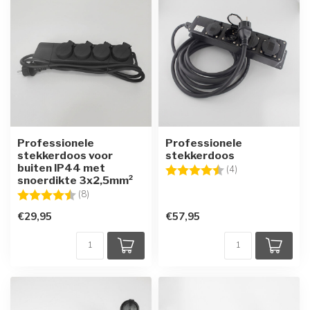
Professionele
Professionele
stekkerdoos voor
stekkerdoos
buiten IP44 met
Beoordeling:
4.5 uit 5 sterren
(4)
snoerdikte 3x2,5mm²
Beoordeling:
4.8 uit 5 sterren
(8)
€29,95
€57,95