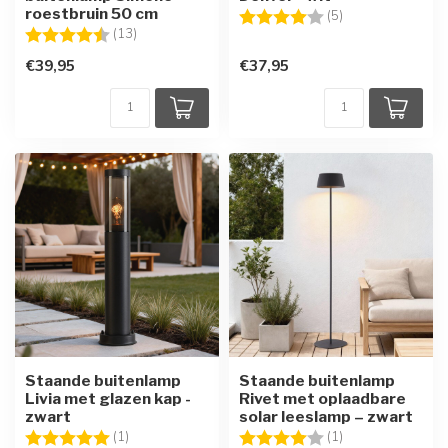
roestbruin 50 cm
Beoordeling:
4.0 uit 5 sterren
(5)
Beoordeling:
4.7 uit 5 sterren
(13)
€39,95
€37,95
Staande buitenlamp
Staande buitenlamp
Livia met glazen kap -
Rivet met oplaadbare
zwart
solar leeslamp – zwart
Beoordeling:
5.0 uit 5 sterren
Beoordeling:
4.0 uit 5 sterren
(1)
(1)