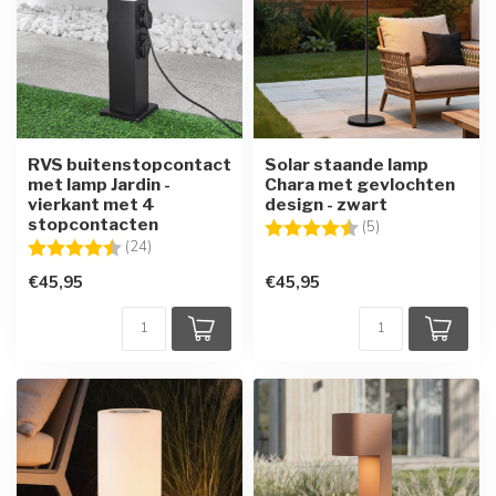
RVS buitenstopcontact
Solar staande lamp
met lamp Jardin -
Chara met gevlochten
vierkant met 4
design - zwart
stopcontacten
Beoordeling:
4.8 uit 5 sterren
(5)
Beoordeling:
4.5 uit 5 sterren
(24)
€45,95
€45,95