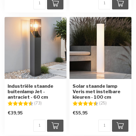
Industriële staande
Solar staande lamp
buitenlamp Jet -
Veris met instelbare
antraciet - 60 cm
kleuren - 100 cm
Beoordeling:
4.6 uit 5 sterren
Beoordeling:
4.4 uit 5 sterre
(73)
(25)
€39,95
€55,95