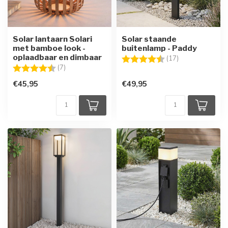
Solar lantaarn Solari
Solar staande
met bamboe look -
buitenlamp - Paddy
oplaadbaar en dimbaar
Beoordeling:
4.5 uit 5 sterre
(17)
Beoordeling:
4.3 uit 5 sterren
(7)
€45,95
€49,95