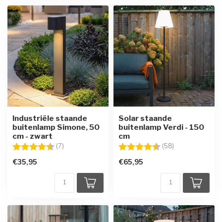
Industriële staande
Solar staande
buitenlamp Simone, 50
buitenlamp Verdi - 150
cm - zwart
cm
Beoordeling:
4.4 uit 5 sterren
Beoordeling:
4.5 uit 5 sterre
(7)
(58)
€35,95
€65,95