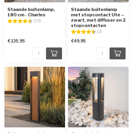
Staande buitenlamp,
Staande buitenlamp
180 cm - Charles
met stopcontact Ute –
zwart, met diffuser en 2
Beoordeling:
4.4 uit 5 sterren
(13)
stopcontacten
Beoordeling:
4.5 uit 5 sterren
(2)
€135,95
€49,95