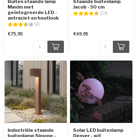
Buiten staande lamp
Staande buitenlamp
Maxim met
Jacob - 50 cm
geïntegreerde LED -
Beoordeling:
4.8 uit 5 sterre
(23)
antraciet en houtlook
Beoordeling:
3.5 uit 5 sterren
(2)
€75,95
€49,95
Industriële staande
Solar LED buitenlamp
buitenlamp Simone -
Denver - wit