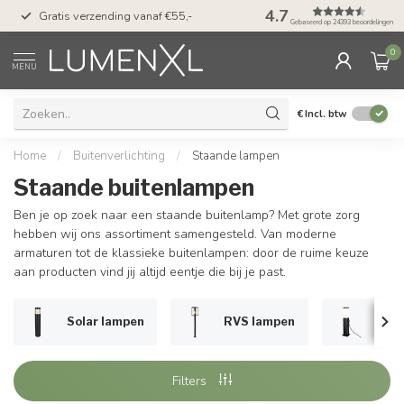
50 dagen bedenktijd &
4.7
Gratis verzending vanaf €55,-
met Klarna
Gebaseerd op 24393 beoordelingen
0
MENU
€
Incl. btw
Home
/
Buitenverlichting
/
Staande lampen
Staande buitenlampen
Ben je op zoek naar een staande buitenlamp? Met grote zorg
hebben wij ons assortiment samengesteld. Van moderne
armaturen tot de klassieke buitenlampen: door de ruime keuze
aan producten vind jij altijd eentje die bij je past.
Solar lampen
RVS lampen
Met 
Filters