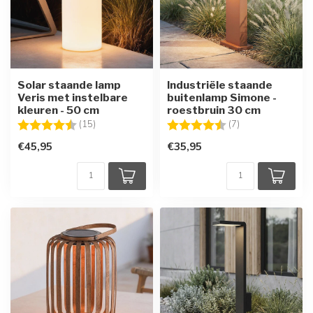
Solar staande lamp
Industriële staande
Veris met instelbare
buitenlamp Simone -
kleuren - 50 cm
roestbruin 30 cm
Beoordeling:
4.5 uit 5 sterren
Beoordeling:
4.6 uit 5 sterren
(15)
(7)
€45,95
€35,95