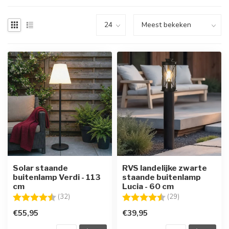
Solar staande
RVS landelijke zwarte
buitenlamp Verdi - 113
staande buitenlamp
cm
Lucia - 60 cm
Beoordeling:
4.3 uit 5 sterren
Beoordeling:
4.5 uit 5 sterre
(32)
(29)
€55,95
€39,95