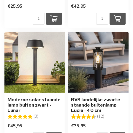
€25,95
€42,95
Moderne solar staande
RVS landelijke zwarte
lamp buiten zwart -
staande buitenlamp
Lunar
Lucia - 40 cm
Beoordeling:
5.0 uit 5 sterren
Beoordeling:
4.3 uit 5 sterre
(3)
(12)
€45,95
€35,95